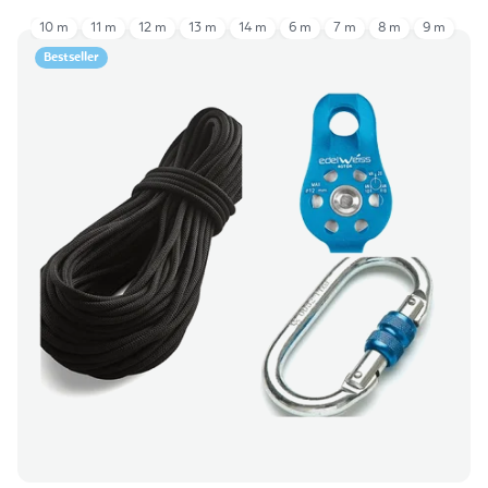
10 m
11 m
12 m
13 m
14 m
6 m
7 m
8 m
9 m
Bestseller