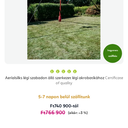
Ingyenes
szállítás
A
termék
átlagos
Aerialsilks légi szabadon álló szerkezet légi akrobatikához
Certificate
értékelése
of quality
5-
ből
5,0
csillag.
5-7 napon belül szállítunk
Ft740 900-tól
Ft766 900
(akár: –3 %)