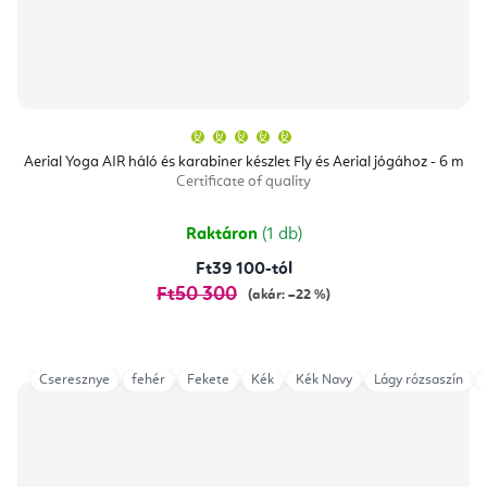
A
termék
átlagos
Aerial Yoga AIR háló és karabiner készlet Fly és Aerial jógához - 6 m
értékelése
Certificate of quality
5-
ből
5,0
csillag.
Raktáron
(1 db)
Ft39 100-tól
Ft50 300
(akár: –22 %)
Cseresznye
fehér
Fekete
Kék
Kék Navy
Lágy rózsaszín