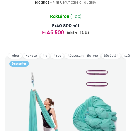
jógához - 4 m
Certificate of quality
5-
ből
5,0
csillag.
Raktáron
(1 db)
Ft40 800-tól
Ft46 500
(akár: –12 %)
fehér
Fekete
lila
Piros
Rózsaszín - Barbie
Sötétkék
szü
Bestseller