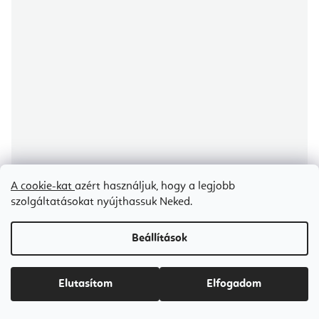
A cookie-kat
azért használjuk, hogy a legjobb
szolgáltatásokat nyújthassuk Neked.
Beállítások
Aerial Yoga Hammock AIR háló Fly jógához és Aerial jógához - 7 m
Certifikát kvality
Elutasítom
Elfogadom
Raktáron
(1 db)