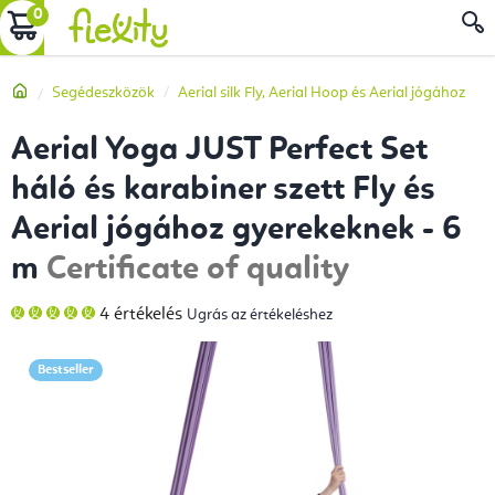
Ugrás
KOSÁR
a
fő
Kezdőlap
Segédeszközök
Aerial silk Fly, Aerial Hoop és Aerial jógához
tartalomhoz
Aerial Yoga JUST Perfect Set
háló és karabiner szett Fly és
Aerial jógához gyerekeknek - 6
m
Certificate of quality
A
4 értékelés
Ugrás az értékeléshez
termék
átlagos
értékelése
5-
Bestseller
ből
5,0
csillag.