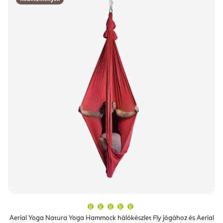
A
termék
átlagos
Aerial Yoga Natura Yoga Hammock hálókészlet Fly jógához és Aerial
értékelése