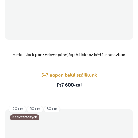
Aerial Black pánt fekete pánt jógahálókhoz kétféle hosszban
5-7 napon belül szállítunk
Ft7 600-tól
120 cm
60 cm
80 cm
Kedvezmények