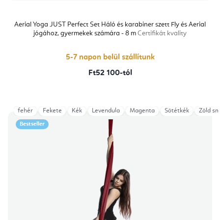
Aerial Yoga JUST Perfect Set Háló és karabiner szett Fly és Aerial
jógához, gyermekek számára - 8 m
Certifikát kvality
5-7 napon belül szállítunk
Ft52 100-tól
fehér
Fekete
Kék
Levendula
Magenta
Sötétkék
Zöld s
Bestseller