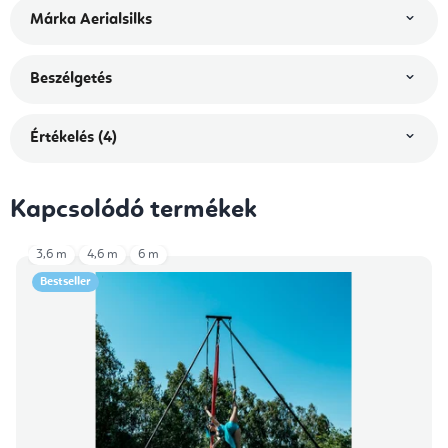
Márka
Aerialsilks
Beszélgetés
Értékelés (4)
Kapcsolódó termékek
3,6 m
4,6 m
6 m
Bestseller