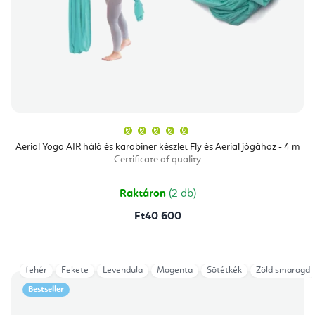
A
termék
átlagos
Aerial Yoga AIR háló és karabiner készlet Fly és Aerial jógához - 4 m
értékelése
Certificate of quality
5-
ből
5,0
csillag.
Raktáron
(2 db)
Ft40 600
fehér
Fekete
Levendula
Magenta
Sötétkék
Zöld smaragd
Bestseller