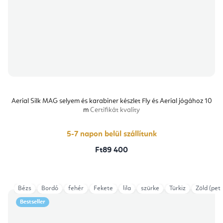
Aerial Silk MAG selyem és karabiner készlet Fly és Aerial jógához 10
m
Certifikát kvality
5-7 napon belül szállítunk
Ft89 400
Bézs
Bordó
fehér
Fekete
lila
szürke
Türkiz
Zöld (petr
Bestseller