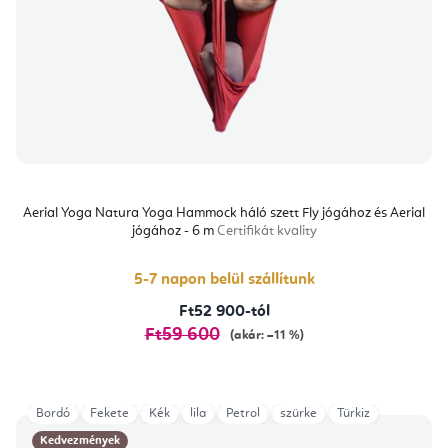
Aerial Yoga Natura Yoga Hammock háló szett Fly jógához és Aerial
jógához - 6 m
Certifikát kvality
5-7 napon belül szállítunk
Ft52 900-tól
Ft59 600
(akár: –11 %)
Bordó
Fekete
Kék
lila
Petrol
szürke
Türkiz
Kedvezmények