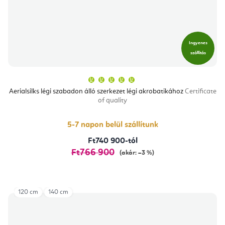
Ingyenes
szállítás
A
termék
átlagos
Aerialsilks légi szabadon álló szerkezet légi akrobatikához
Certificate
értékelése
of quality
5-
ből
5,0
csillag.
5-7 napon belül szállítunk
Ft740 900-tól
Ft766 900
(akár: –3 %)
120 cm
140 cm