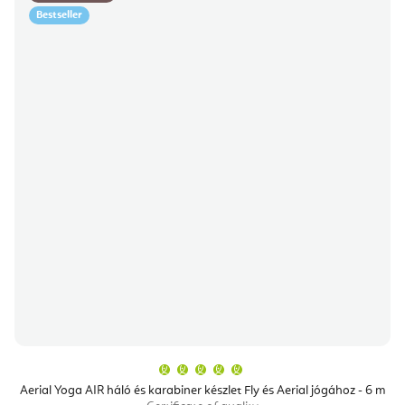
Bestseller
A
termék
átlagos
Aerial Yoga AIR háló és karabiner készlet Fly és Aerial jógához - 6 m
értékelése