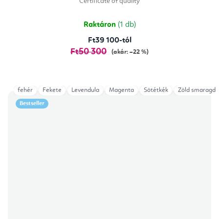
Certificate of quality
5-
ből
5,0
csillag.
Raktáron
(1 db)
Ft39 100-tól
Ft50 300
(akár: –22 %)
fehér
Fekete
Levendula
Magenta
Sötétkék
Zöld smaragd
Bestseller