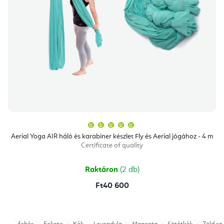
A
termék
átlagos
Aerial Yoga AIR háló és karabiner készlet Fly és Aerial jógához - 4 m
értékelése
Certificate of quality
5-
ből
5,0
csillag.
Raktáron
(2 db)
Ft40 600