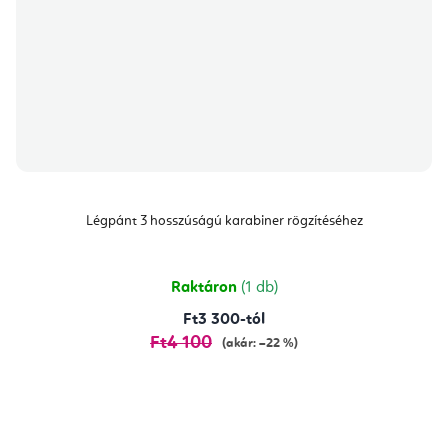
Légpánt 3 hosszúságú karabiner rögzítéséhez
Raktáron
(1 db)
Ft3 300-tól
Ft4 100
(akár: –22 %)