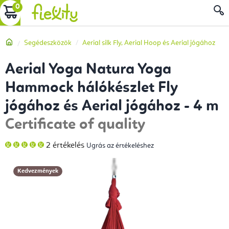
Ugrás
KOSÁR
a
fő
Kezdőlap
Segédeszközök
Aerial silk Fly, Aerial Hoop és Aerial jógához
tartalomhoz
Aerial Yoga Natura Yoga
Hammock hálókészlet Fly
jógához és Aerial jógához - 4 m
Certificate of quality
A
2 értékelés
Ugrás az értékeléshez
termék
átlagos
értékelése
5-
Kedvezmények
ből
5,0
csillag.