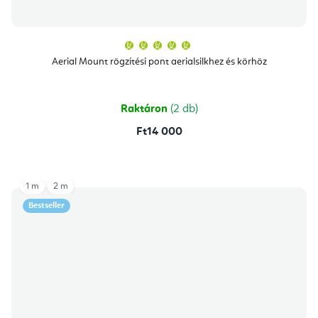
A
termék
átlagos
Aerial Mount rögzítési pont aerialsilkhez és körhöz
értékelése
5-
ből
5,0
csillag.
Raktáron
(2 db)
Ft14 000
1 m
2 m
Bestseller