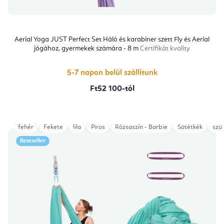
Aerial Yoga JUST Perfect Set Háló és karabiner szett Fly és Aerial
jógához, gyermekek számára - 8 m
Certifikát kvality
5-7 napon belül szállítunk
Ft52 100-tól
fehér
Fekete
lila
Piros
Rózsaszín - Barbie
Sötétkék
szü
Bestseller