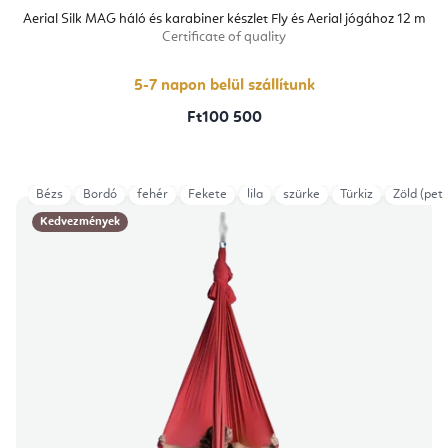
Aerial Silk MAG háló és karabiner készlet Fly és Aerial jógához 12 m
Certificate of quality
5-7 napon belül szállítunk
Ft100 500
Bézs
Bordó
fehér
Fekete
lila
szürke
Türkiz
Zöld (petr
Kedvezmények