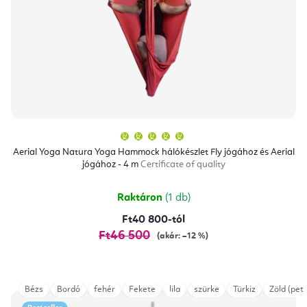
A
termék
átlagos
Aerial Yoga Natura Yoga Hammock hálókészlet Fly jógához és Aerial
értékelése
jógához - 4 m
Certificate of quality
5-
ből
5,0
csillag.
Raktáron
(1 db)
Ft40 800-tól
Ft46 500
(akár: –12 %)
Bézs
Bordó
fehér
Fekete
lila
szürke
Türkiz
Zöld (petr