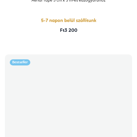
Aerial Tape 5 cm x 5 m-es edzőgyűrűhöz
5-7 napon belül szállítunk
Ft3 200
Bestseller