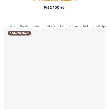
5-7 napon belül szállítunk
Ft52 100-tól
Bézs
Bordó
fehér
Fekete
lila
szürke
Türkiz
Zöld (petr
Kedvezmények