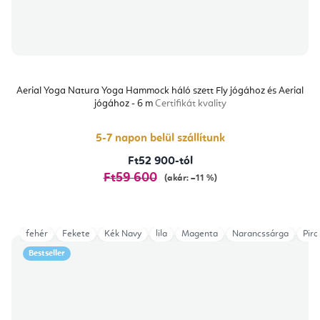
Aerial Yoga Natura Yoga Hammock háló szett Fly jógához és Aerial
jógához - 6 m
Certifikát kvality
5-7 napon belül szállítunk
Ft52 900-tól
Ft59 600
(akár: –11 %)
fehér
Fekete
Kék Navy
lila
Magenta
Narancssárga
Piro
Bestseller