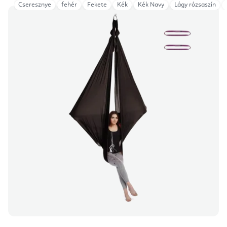
Cseresznye
fehér
Fekete
Kék
Kék Navy
Lágy rózsaszín