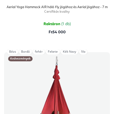
Aerial Yoga Hammock AIR háló Fly jógához és Aerial jógához - 7 m
Certifikát kvality
Raktáron
(1 db)
Ft54 000
Bézs
Bordó
fehér
Fekete
Kék Navy
lila
Kedvezmények