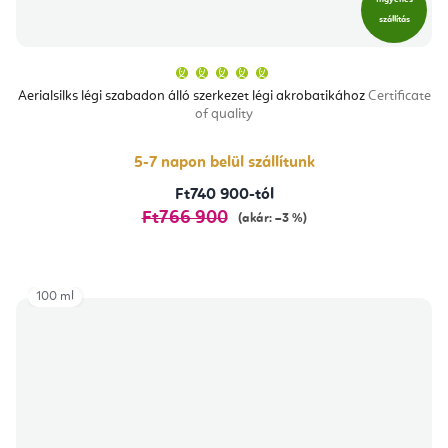
szállítás
A
termék
átlagos
Aerialsilks légi szabadon álló szerkezet légi akrobatikához
Certificate
értékelése
of quality
5-
ből
5,0
csillag.
5-7 napon belül szállítunk
Ft740 900-tól
Ft766 900
(akár: –3 %)
100 ml