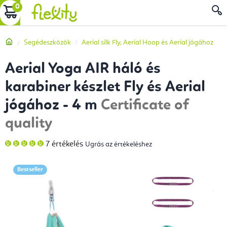
Ugrás
KOSÁR
a
fő
Kezdőlap
Segédeszközök
Aerial silk Fly, Aerial Hoop és Aerial jógához
tartalomhoz
Aerial Yoga AIR háló és
karabiner készlet Fly és Aerial
jógához - 4 m
Certificate of
quality
A
7 értékelés
Ugrás az értékeléshez
termék
átlagos
értékelése
5-
Bestseller
ből
5,0
csillag.