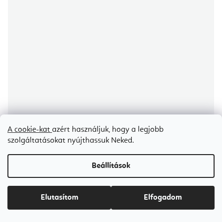
A cookie-kat
azért használjuk, hogy a legjobb
szolgáltatásokat nyújthassuk Neked.
Beállítások
Aerial Yoga JUST Perfect Set háló és karabiner szett Fly és Aerial
jógához, gyermekek számára - 7 m
Certifikát kvality
Elutasítom
Elfogadom
Raktáron
(1 db)
Ft48 000