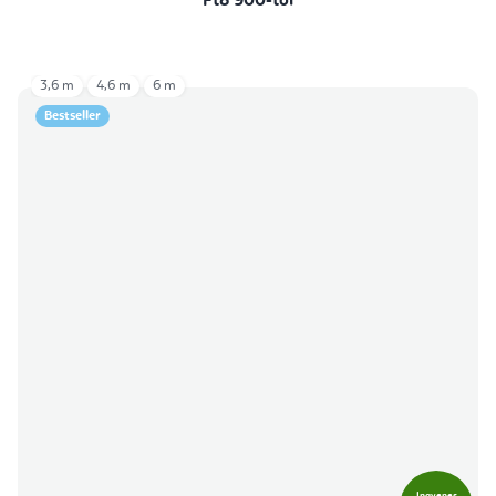
Ft8 900-tól
3,6 m
4,6 m
6 m
Bestseller
Ingyenes