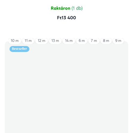
Raktáron
(1 db)
Ft13 400
10 m
11 m
12 m
13 m
14 m
6 m
7 m
8 m
9 m
Bestseller