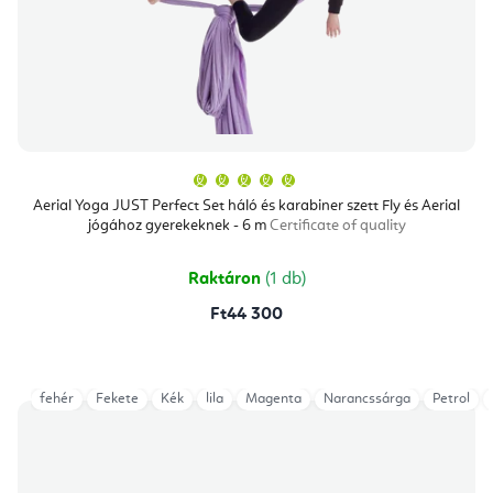
A
termék
átlagos
Aerial Yoga JUST Perfect Set háló és karabiner szett Fly és Aerial
értékelése
jógához gyerekeknek - 6 m
Certificate of quality
5-
ből
5,0
csillag.
Raktáron
(1 db)
Ft44 300
fehér
Fekete
Kék
lila
Magenta
Narancssárga
Petrol