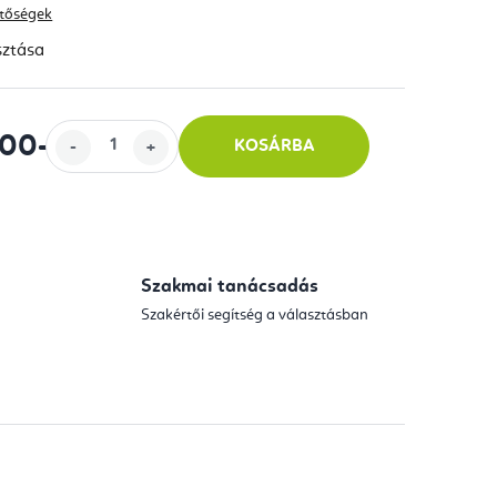
hetőségek
sztása
100
-tól
KOSÁRBA
Szakmai tanácsadás
Szakértői segítség a választásban