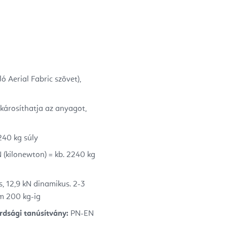
 Aerial Fabric szövet),
károsíthatja az anyagot,
240 kg súly
(kilonewton) = kb. 2240 kg
, 12,9 kN dinamikus. 2-3
m 200 kg-ig
rdsági tanúsítvány:
PN-EN