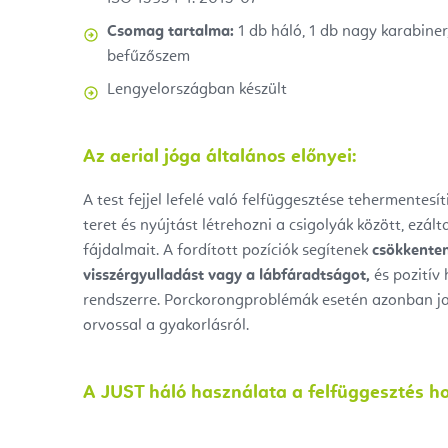
Csomag tartalma:
1 db háló, 1 db nagy karabiner
befűzőszem
Lengyelországban készült
Az aerial jóga általános előnyei:
A test fejjel lefelé való felfüggesztése tehermentesít
teret és nyújtást létrehozni a csigolyák között, ezál
fájdalmait. A fordított pozíciók segítenek
csökkenten
visszérgyulladást vagy a lábfáradtságot,
és pozitív 
rendszerre. Porckorongproblémák esetén azonban ja
orvossal a gyakorlásról.
A JUST háló használata a felfüggesztés ho