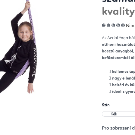
kvalit
A
Ninc
ter
átla
érté
Az Aerial Yoga hál
5-
ből
otthoni használat
0,0
csill
hosszú anyagból,
befűzőszemből áll
kellemes ta
nagy ellenál
beltéri és k
ideális gye
Szín