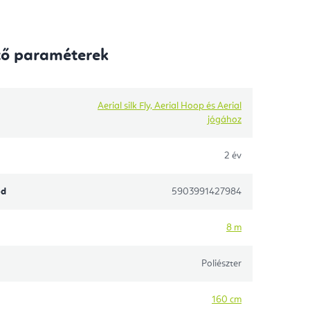
tő paraméterek
Aerial silk Fly, Aerial Hoop és Aerial
jógához
2 év
ód
5903991427984
8 m
Poliészter
160 cm