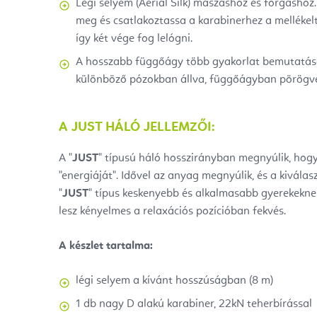
Légi selyem (Aerial Silk) mászáshoz és forgásho
meg és csatlakoztassa a karabinerhez a mellékel
így két vége fog lelógni.
A hosszabb függőágy több gyakorlat bemutatását 
különböző pózokban állva, függőágyban pörögv
A JUST HÁLÓ JELLEMZŐI:
A "
JUST
" típusú háló hosszirányban megnyúlik, hogy
"energiáját".
Idővel az anyag megnyúlik, és a kivál
"
JUST
" típus keskenyebb és alkalmasabb gyerekeknek
lesz kényelmes a relaxációs pozícióban fekvés.
A készlet tartalma:
légi selyem a kívánt hosszúságban (8 m)
1 db nagy D alakú karabiner, 22kN teherbírással