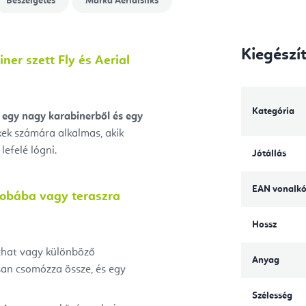
Beszélgetés
Márka
Aerialsilks
Kiegészí
ner szett Fly és Aerial
Kategória
egy nagy karabinerből
és egy
ek számára alkalmas, akik
lefelé lógni.
Jótállás
EAN vonalk
zobába vagy teraszra
Hossz
zhat vagy különböző
Anyag
san csomózza össze, és egy
Szélesség