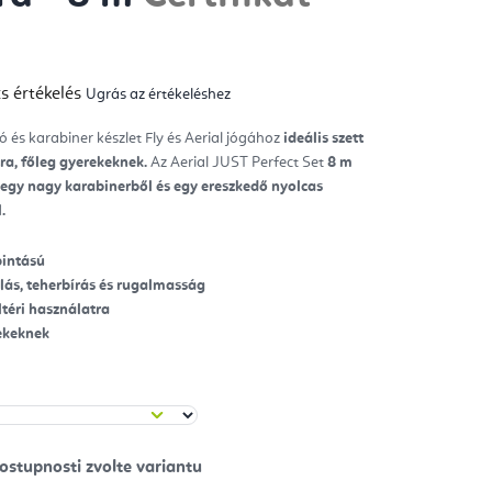
y
s értékelés
Ugrás az értékeléshez
mék
gos
kelése
ó és karabiner készlet Fly és Aerial jógához
ideális szett
ra, főleg gyerekeknek.
Az Aerial JUST Perfect Set
8
m
ag.
egy nagy karabinerből
és egy ereszkedő nyolcas
.
pintású
lás, teherbírás és rugalmasság
ültéri használatra
rekeknek