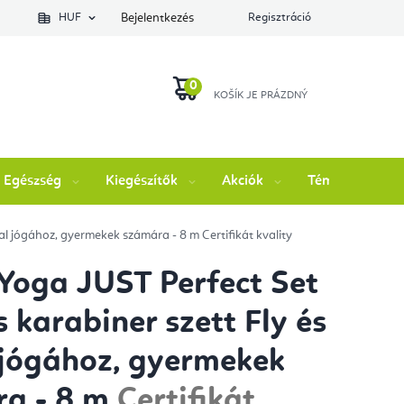
lés állapotát
HUF
Bejelentkezés
Regisztráció
KOSÁR
Egészség
Kiegészítők
Akciók
Témák
M
rial jógához, gyermekek számára - 8 m
Certifikát kvality
 Yoga JUST Perfect Set
s karabiner szett Fly és
 jógához, gyermekek
ra - 8 m
Certifikát