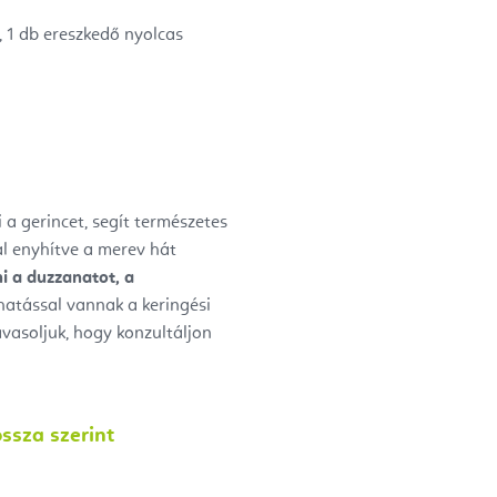
, 1 db
ereszkedő nyolcas
i a gerincet, segít természetes
tal enyhítve a merev hát
i a duzzanatot, a
hatással vannak a keringési
vasoljuk, hogy konzultáljon
ssza szerint