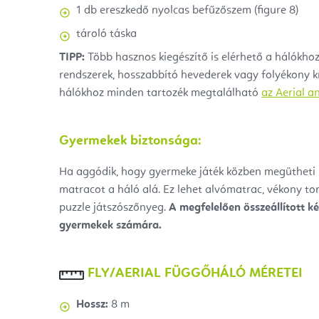
1 db
ereszkedő nyolcas befűzőszem (
figure 8)
tároló táska
TIPP:
Több hasznos kiegészítő is elérhető a hálókhoz
rendszerek, hosszabbító hevederek vagy folyékony k
hálókhoz minden tartozék megtalálható
az Aerial an
Gyermekek biztonsága:
Ha aggódik, hogy gyermeke játék közben megütheti
matracot a háló alá. Ez lehet alvómatrac, vékony t
puzzle játszószőnyeg.
A megfelelően összeállított ké
gyermekek számára.
FLY/AERIAL FÜGGŐHÁLÓ MÉRETEI
Hossz:
8 m