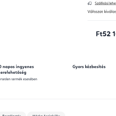
Szállítási le
Változat kivála
Ft52 
Egységár:
0 napos ingyenes
Gyors kézbesítés
serelehetőség
rtetlen termék esetében