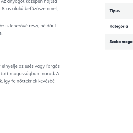
z. Az anyagot középen hajtsa
t 8-as alakú befűzőszemmel,
Típus
is lehetővé teszi, például
Kategória
e.
Szoba maga
 elnyelje az esés vagy forgás
asztott magasságban marad.
A
, így felnőtteknek kevésbé