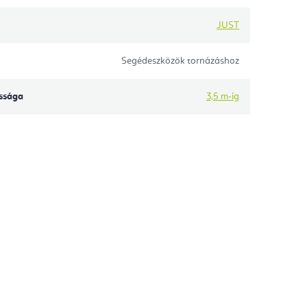
JUST
Segédeszközök tornázáshoz
ssága
3,5 m-ig