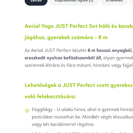
Leírás
Kapcsolódó fájlok (1)
Értékelés
Aerial Yoga JUST Perfect Set háló és karabi
jógához, gyerekek számára - 8 m
Az Aerial JUST Perfect készlet
8
m hosszú anyagból,
ereszkedő nyolcas befűzőszemből áll,
olyan gyermek
szeretnek létrára és fára mászni, hintázni vagy fejjel 
Lehetőségek a JUST Perfect szett gyereks
való felakasztására:
Függőágy - U-alakú hinta, ahol a gyermek hintá
pozíciókat mutathat be. Mindkét végét klassziku
vagy két karabinerrel rögzítse.