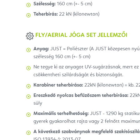
Szélesség:
160 cm (+- 5 cm)
Teherbírás:
22 kN (kilonewton)
FLY/AERIAL JÓGA SET JELLEMZŐI
Anyag:
JUST = Poliészter (A JUST közepesen nyúló
szélesség 160 cm (+- 5 cm)
Ne tegye ki az anyagot UV-sugárzásnak, mert ez 
csökkentheti szilárdságát és biztonságát.
Karabiner teherbírása:
22kN (kilonewton) = kb. 2
Ereszkedő nyolcas befűzőszem teherbírása:
22kN 
súly
Maximális terhelhetőség:
JUST - 1290 kg statikus
gyerek gyakorolhat rajta
vagy
2 felnőtt maximu
A következő szabványnak megfelelő szakítószilá
ISO 13934-1: 2013-07