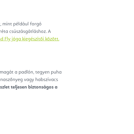
, mint például forgó
réta csúszásgátláshoz.
A
d Fly jóga kiegészítői között.
 magát a padlón, tegyen puha
ornaszőnyeg vagy habszivacs
szlet teljesen biztonságos a