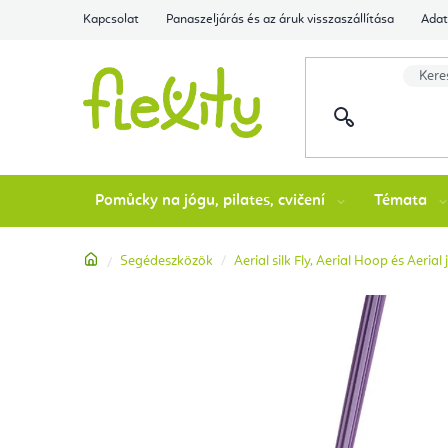
Ugrás
Kapcsolat
Panaszeljárás és az áruk visszaszállítása
Adat
a
fő
tartalomhoz
Pomůcky na jógu, pilates, cvičení
Témata
Kezdőlap
Segédeszközök
Aerial silk Fly, Aerial Hoop és Aeria