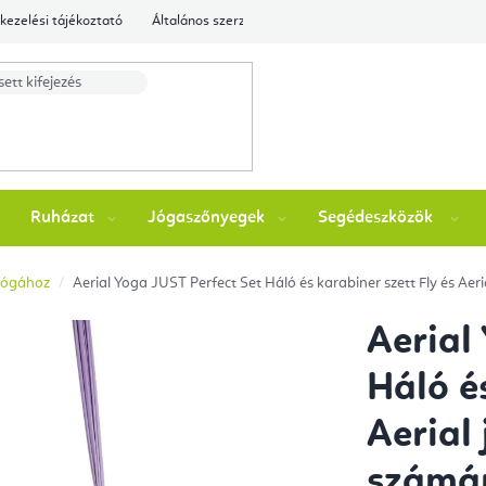
kezelési tájékoztató
Általános szerződési feltételek
Ellenőrizze a rende
Ruházat
Jógaszőnyegek
Segédeszközök
l jógához
Aerial Yoga JUST Perfect Set Háló és karabiner szett Fly és Ae
Aerial
Háló é
Aerial
számá