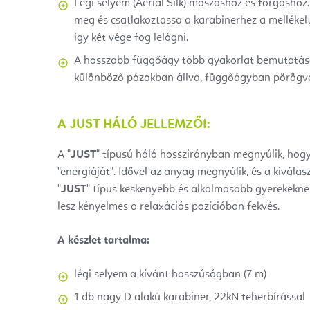
Légi selyem (Aerial Silk) mászáshoz és forgásho
meg és csatlakoztassa a karabinerhez a mellékel
így két vége fog lelógni.
A hosszabb függőágy több gyakorlat bemutatását 
különböző pózokban állva, függőágyban pörögv
A JUST HÁLÓ JELLEMZŐI:
A "
JUST
" típusú háló hosszirányban megnyúlik, hogy
"energiáját".
Idővel az anyag megnyúlik, és a kivál
"
JUST
" típus keskenyebb és alkalmasabb gyerekeknek
lesz kényelmes a relaxációs pozícióban fekvés.
A készlet tartalma:
légi selyem a kívánt hosszúságban
(7 m)
1 db nagy D alakú karabiner, 22kN teherbírással