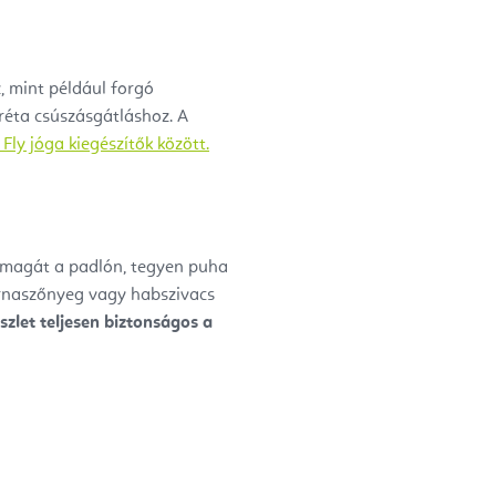
, mint például forgó
réta csúszásgátláshoz.
A
 Fly jóga kiegészítők között.
 magát a padlón, tegyen puha
ornaszőnyeg vagy habszivacs
szlet teljesen biztonságos a