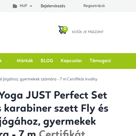
lés állapotát
HUF
Bejelentkezés
Regisztráció
KOSÁR
k
Márkák
BLOG
Kapcsolat
Támogatás
rial jógához, gyermekek számára - 7 m
Certifikát kvality
 Yoga JUST Perfect Set
 karabiner szett Fly és
 jógához, gyermekek
ra - 7 m
Certifikát