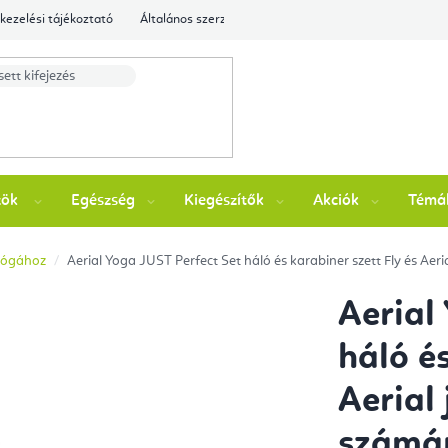
kezelési tájékoztató
Általános szerződési feltételek
Ellenőrizze a rende
zök
Egészség
Kiegészítők
Akciók
Témá
l jógához
Aerial Yoga JUST Perfect Set háló és karabiner szett Fly és Ae
Aerial
háló és
Aerial
számá