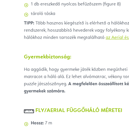
1 db
ereszkedő nyolcas befűzőszem (
figure 8)
tároló táska
TIPP:
Több hasznos kiegészítő is elérhető a hálókhoz
rendszerek, hosszabbító hevederek vagy folyékony k
hálókhoz minden tartozék megtalálható
az Aerial és
Gyermekbiztonság:
Ha aggódik, hogy gyermeke játék közben megütheti
matracot a háló alá. Ez lehet alvómatrac, vékony t
puzzle játszószőnyeg.
A megfelelően összeállított ké
gyermekek számára.
FLY/AERIAL FÜGGŐHÁLÓ MÉRETEI
Hossz:
7 m