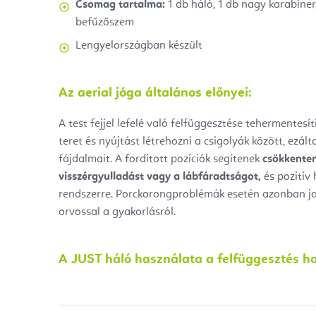
Csomag tartalma:
1 db háló, 1 db nagy karabiner
befűzőszem
Lengyelországban készült
Az aerial jóga általános előnyei:
A test fejjel lefelé való felfüggesztése tehermentesít
teret és nyújtást létrehozni a csigolyák között, ezál
fájdalmait. A fordított pozíciók segítenek
csökkenten
visszérgyulladást vagy a lábfáradtságot,
és pozitív 
rendszerre. Porckorongproblémák esetén azonban ja
orvossal a gyakorlásról.
A JUST háló használata a felfüggesztés ho