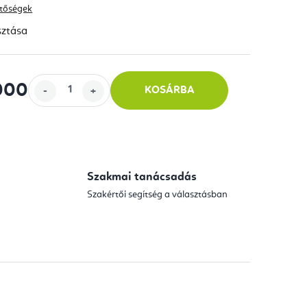
hetőségek
sztása
000
KOSÁRBA
Szakmai tanácsadás
Szakértői segítség a választásban