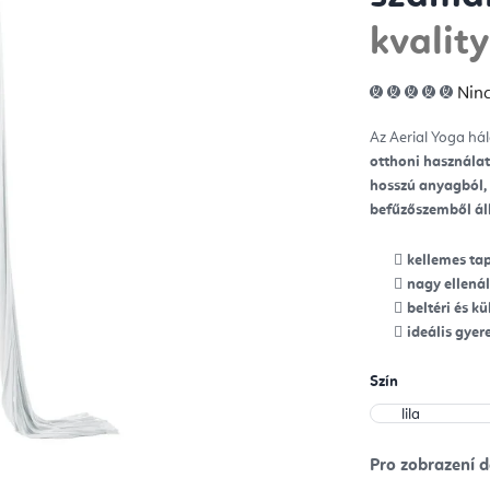
kvalit
A
Ninc
ter
átla
érté
Az Aerial Yoga hál
5-
ből
otthoni használat
0,0
csill
hosszú anyagból,
befűzőszemből áll
kellemes ta
nagy ellenál
beltéri és k
ideális gye
Szín