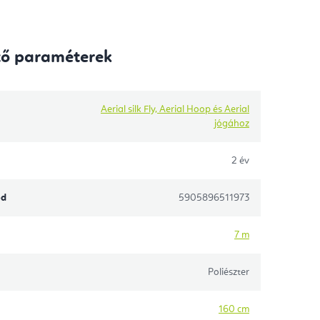
tő paraméterek
Aerial silk Fly, Aerial Hoop és Aerial
jógához
2 év
ód
5905896511973
7 m
Poliészter
160 cm