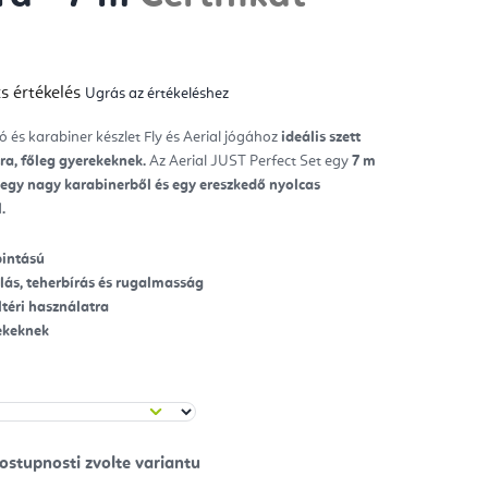
y
s értékelés
Ugrás az értékeléshez
mék
gos
kelése
ó és karabiner készlet Fly és Aerial jógához
ideális szett
ra, főleg gyerekeknek.
Az Aerial JUST Perfect Set egy
7 m
ag.
egy nagy karabinerből és egy ereszkedő nyolcas
.
pintású
lás, teherbírás és rugalmasság
ültéri használatra
rekeknek