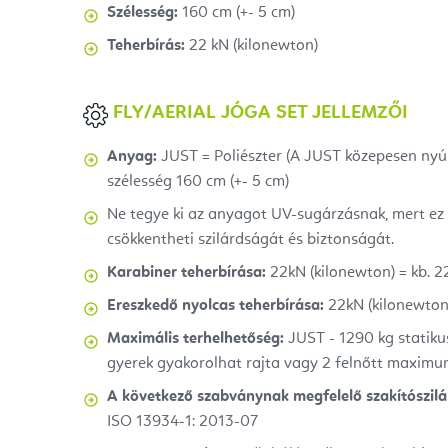
Szélesség:
160 cm (+- 5 cm)
Teherbírás:
22 kN (kilonewton)
FLY/AERIAL JÓGA SET JELLEMZŐI
Anyag:
JUST = Poliészter (A JUST közepesen nyúló
szélesség 160 cm (+- 5 cm)
Ne tegye ki az anyagot UV-sugárzásnak, mert ez 
csökkentheti szilárdságát és biztonságát.
Karabiner teherbírása:
22kN (kilonewton) = kb. 2
Ereszkedő nyolcas
teherbírása:
22kN (kilonewton)
Maximális terhelhetőség:
JUST - 1290 kg statikus
gyerek gyakorolhat rajta
vagy
2 felnőtt maximu
A következő szabványnak megfelelő szakítószilá
ISO 13934-1: 2013-07