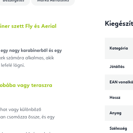
Beszélgetés
Márka
Aerialsilks
Kiegészí
ner szett Fly és Aerial
Kategória
 egy nagy karabinerből és egy
ek számára alkalmas, akik
lefelé lógni.
Jótállás
EAN vonalk
zobába vagy teraszra
Hossz
zhat vagy különböző
Anyag
san csomózza össze, és egy
Szélesség