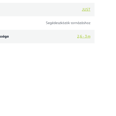
JUST
Segédeszközök tornázáshoz
ssága
2,6 - 3 m