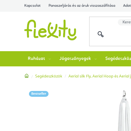
Ugrás
Kapcsolat
Panaszeljárás és az áruk visszaszállítása
Adat
a
fő
tartalomhoz
Ruházat
Jógaszőnyegek
Segédeszkö
Kezdőlap
Segédeszközök
Aerial silk Fly, Aerial Hoop és Aeria
Bestseller