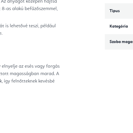
z. Az anyagot középen hajtsa
t 8-as alakú befűzőszemmel,
Típus
is lehetővé teszi, például
Kategória
e.
Szoba maga
 elnyelje az esés vagy forgás
asztott magasságban marad.
A
, így felnőtteknek kevésbé