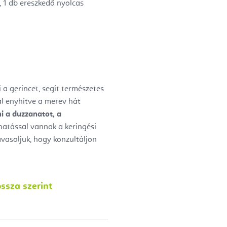
, 1 db
ereszkedő nyolcas
i a gerincet, segít természetes
tal enyhítve a merev hát
i a duzzanatot, a
hatással vannak a keringési
vasoljuk, hogy konzultáljon
ssza szerint