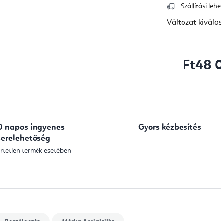
Szállítási le
Változat kivála
Ft48 
Egységár:
0 napos ingyenes
Gyors kézbesítés
serelehetőség
rtetlen termék esetében