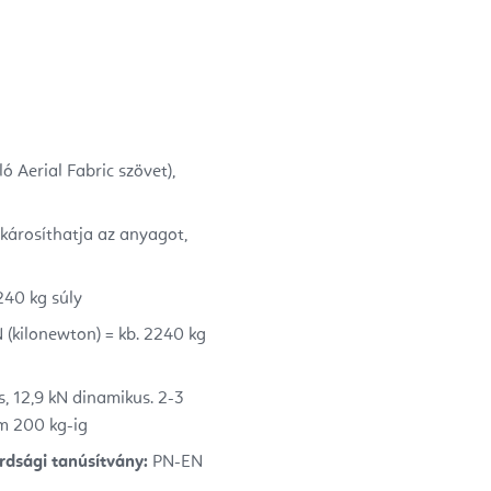
 Aerial Fabric szövet),
károsíthatja az anyagot,
240 kg súly
(kilonewton) = kb. 2240 kg
, 12,9 kN dinamikus. 2-3
m 200 kg-ig
rdsági tanúsítvány:
PN-EN