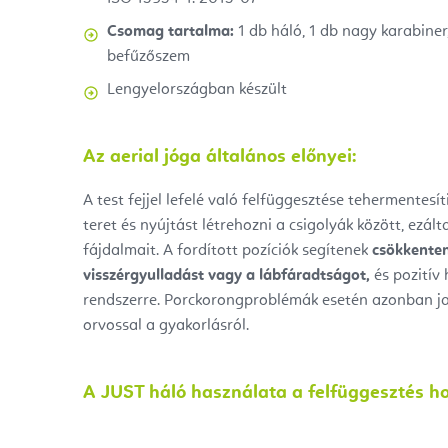
Csomag tartalma:
1 db háló, 1 db nagy karabiner
befűzőszem
Lengyelországban készült
Az aerial jóga általános előnyei:
A test fejjel lefelé való felfüggesztése tehermentesít
teret és nyújtást létrehozni a csigolyák között, ezál
fájdalmait. A fordított pozíciók segítenek
csökkenten
visszérgyulladást vagy a lábfáradtságot,
és pozitív 
rendszerre. Porckorongproblémák esetén azonban ja
orvossal a gyakorlásról.
A JUST háló használata a felfüggesztés ho