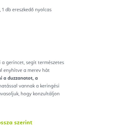
, 1 db
ereszkedő nyolcas
i a gerincet, segít természetes
tal enyhítve a merev hát
i a duzzanatot, a
hatással vannak a keringési
vasoljuk, hogy konzultáljon
ssza szerint