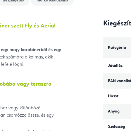
Beszélgetés
Márka
Aerialsilks
Kiegészí
ner szett Fly és Aerial
Kategória
egy nagy karabinerből
és egy
ek számára alkalmas, akik
lefelé lógni.
Jótállás
EAN vonalk
zobába vagy teraszra
Hossz
zhat vagy különböző
Anyag
san csomózza össze, és egy
Szélesség