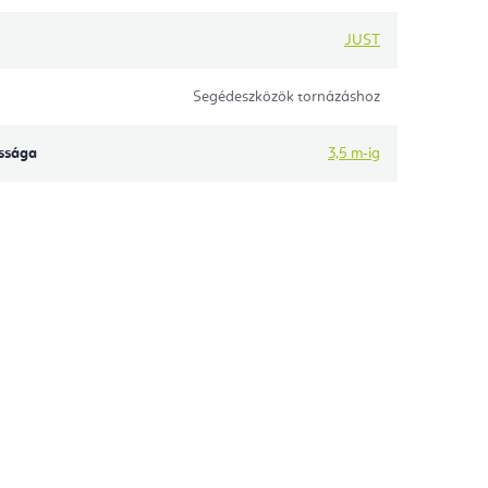
JUST
Segédeszközök tornázáshoz
ssága
3,5 m-ig