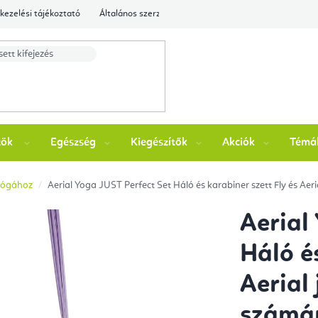
kezelési tájékoztató
Általános szerződési feltételek
Ellenőrizze a rende
zök
Egészség
Kiegészítők
Akciók
Témá
l jógához
Aerial Yoga JUST Perfect Set Háló és karabiner szett Fly és Ae
Aerial
Háló é
Aerial
számá