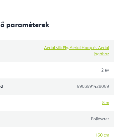
tő paraméterek
Aerial silk Fly, Aerial Hoop és Aerial
jógához
2 év
ód
5903991428059
8 m
Poliészter
160 cm