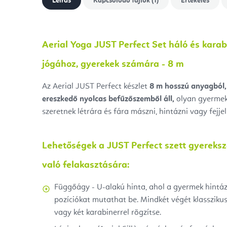
Leírás
Kapcsolódó fájlok (1)
Értékelés
Aerial Yoga JUST Perfect Set háló és karabi
jógához, gyerekek számára - 8 m
Az Aerial JUST Perfect készlet
8
m hosszú anyagból,
ereszkedő nyolcas befűzőszemből áll,
olyan gyermek
szeretnek létrára és fára mászni, hintázni vagy fejjel 
Lehetőségek a JUST Perfect szett gyereks
való felakasztására:
Függőágy - U-alakú hinta, ahol a gyermek hintá
pozíciókat mutathat be. Mindkét végét klassziku
vagy két karabinerrel rögzítse.