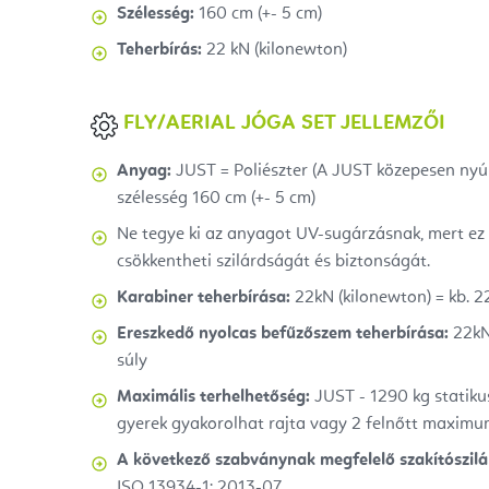
Szélesség:
160 cm (+- 5 cm)
Teherbírás:
22 kN (kilonewton)
FLY/AERIAL JÓGA SET JELLEMZŐI
Anyag:
JUST = Poliészter (A JUST közepesen nyúló
szélesség 160 cm (+- 5 cm)
Ne tegye ki az anyagot UV-sugárzásnak, mert ez 
csökkentheti szilárdságát és biztonságát.
Karabiner teherbírása:
22kN (kilonewton) = kb. 2
Ereszkedő nyolcas befűzőszem teherbírása:
22kN 
súly
Maximális terhelhetőség:
JUST - 1290 kg statikus
gyerek gyakorolhat rajta
vagy
2 felnőtt maximu
A következő szabványnak megfelelő szakítószilá
ISO 13934-1: 2013-07