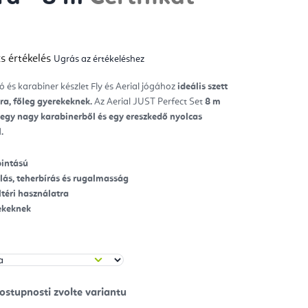
y
s értékelés
Ugrás az értékeléshez
mék
gos
kelése
ó és karabiner készlet Fly és Aerial jógához
ideális szett
ra, főleg gyerekeknek.
Az Aerial JUST Perfect Set
8
m
ag.
egy nagy karabinerből
és egy ereszkedő nyolcas
.
pintású
lás, teherbírás és rugalmasság
ültéri használatra
rekeknek