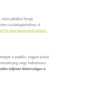
, mint például forgó
réta csúszásgátláshoz.
A
d Fly jóga kiegészítői között.
 magát a padlón, tegyen puha
ornaszőnyeg vagy habszivacs
szlet teljesen biztonságos a