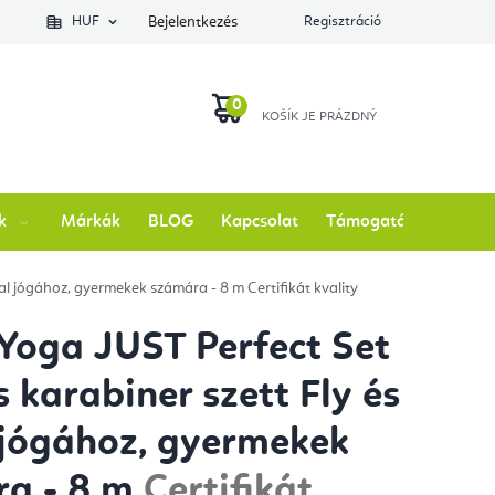
lés állapotát
HUF
Bejelentkezés
Regisztráció
KOSÁR
k
Márkák
BLOG
Kapcsolat
Támogatás
rial jógához, gyermekek számára - 8 m
Certifikát kvality
 Yoga JUST Perfect Set
s karabiner szett Fly és
 jógához, gyermekek
ra - 8 m
Certifikát