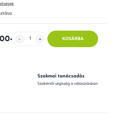
hetőségek
sztása
100
-tól
KOSÁRBA
Szakmai tanácsadás
Szakértői segítség a választásban