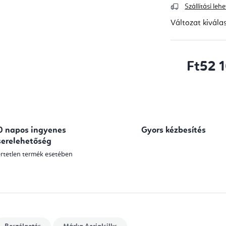
Szállítási le
Változat kivála
Ft52 
Egységár:
0 napos ingyenes
Gyors kézbesítés
serelehetőség
rtetlen termék esetében