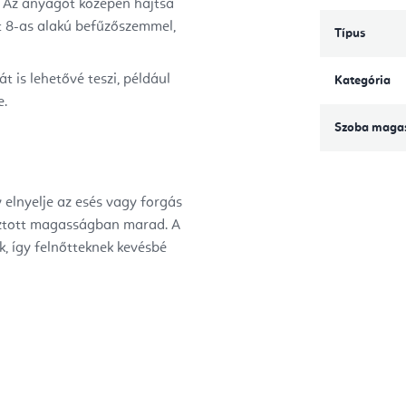
z. Az anyagot középen hajtsa
t 8-as alakú befűzőszemmel,
Típus
is lehetővé teszi, például
Kategória
e.
Szoba maga
 elnyelje az esés vagy forgás
asztott magasságban marad.
A
, így felnőtteknek kevésbé