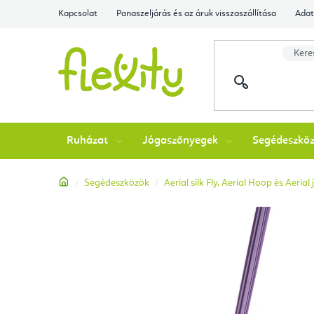
Ugrás
Kapcsolat
Panaszeljárás és az áruk visszaszállítása
Adat
a
fő
tartalomhoz
Ruházat
Jógaszőnyegek
Segédeszkö
Kezdőlap
Segédeszközök
Aerial silk Fly, Aerial Hoop és Aeria