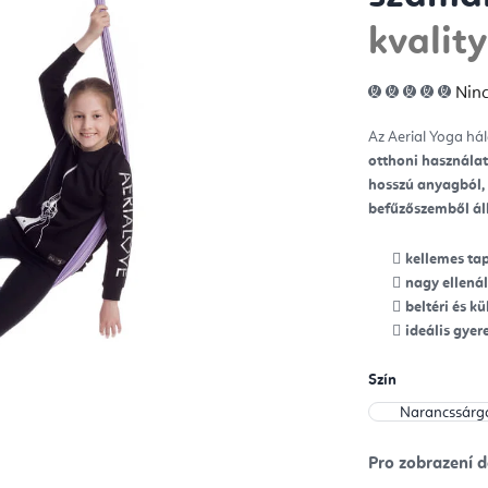
kvalit
A
Ninc
ter
átla
érté
Az Aerial Yoga hál
5-
ből
otthoni használat
0,0
csill
hosszú anyagból,
befűzőszemből áll
kellemes ta
nagy ellenál
beltéri és k
ideális gye
Szín