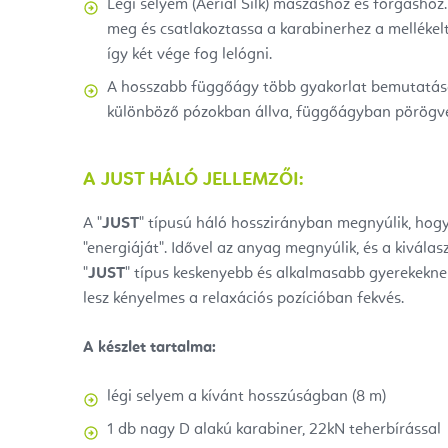
Légi selyem (Aerial Silk) mászáshoz és forgásho
meg és csatlakoztassa a karabinerhez a mellékel
így két vége fog lelógni.
A hosszabb függőágy több gyakorlat bemutatását 
különböző pózokban állva, függőágyban pörögv
A JUST HÁLÓ JELLEMZŐI:
A "
JUST
" típusú háló hosszirányban megnyúlik, hogy
"energiáját".
Idővel az anyag megnyúlik, és a kivál
"
JUST
" típus keskenyebb és alkalmasabb gyerekeknek
lesz kényelmes a relaxációs pozícióban fekvés.
A készlet tartalma:
légi selyem a kívánt hosszúságban (8 m)
1 db nagy D alakú karabiner, 22kN teherbírással