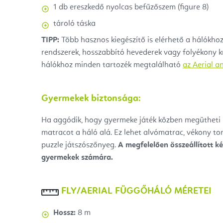
1 db
ereszkedő nyolcas befűzőszem (
figure 8)
tároló táska
TIPP:
Több hasznos kiegészítő is elérhető a hálókhoz
rendszerek, hosszabbító hevederek vagy folyékony k
hálókhoz minden tartozék megtalálható
az Aerial an
Gyermekek biztonsága:
Ha aggódik, hogy gyermeke játék közben megütheti
matracot a háló alá. Ez lehet alvómatrac, vékony t
puzzle játszószőnyeg.
A megfelelően összeállított ké
gyermekek számára.
FLY/AERIAL FÜGGŐHÁLÓ MÉRETEI
Hossz:
8 m