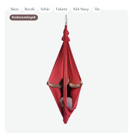
Bézs
Bordó
fehér
Fekete
Kék Navy
lila
Kedvezmények