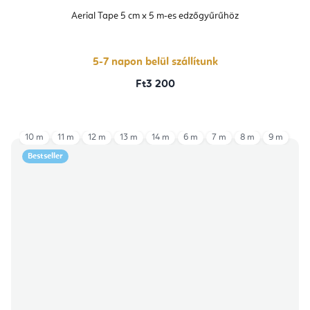
Aerial Tape 5 cm x 5 m-es edzőgyűrűhöz
5-7 napon belül szállítunk
Ft3 200
10 m
11 m
12 m
13 m
14 m
6 m
7 m
8 m
9 m
Bestseller