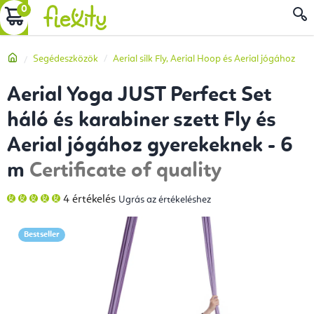
Ugrás
KOSÁR
a
fő
Kezdőlap
Segédeszközök
Aerial silk Fly, Aerial Hoop és Aerial jógához
tartalomhoz
Aerial Yoga JUST Perfect Set
háló és karabiner szett Fly és
Aerial jógához gyerekeknek - 6
m
Certificate of quality
A
4 értékelés
Ugrás az értékeléshez
termék
átlagos
értékelése
5-
Bestseller
ből
5,0
csillag.