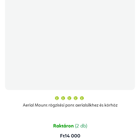
A
termék
átlagos
Aerial Mount rögzítési pont aerialsilkhez és körhöz
értékelése
5-
ből
5,0
csillag.
Raktáron
(2 db)
Ft14 000