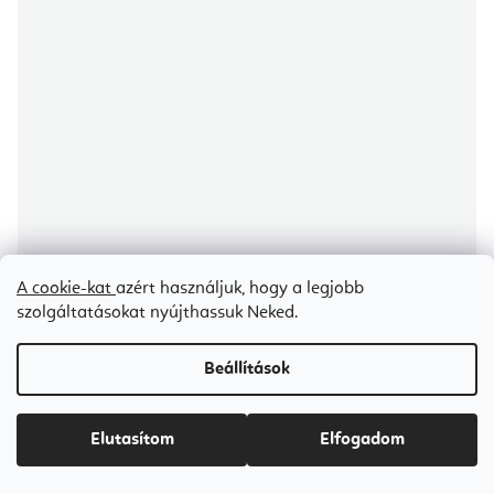
A cookie-kat
azért használjuk, hogy a legjobb
szolgáltatásokat nyújthassuk Neked.
Beállítások
Aerial Silk MAG háló és karabiner készlet Fly és Aerial jógához 12 m
Certificate of quality
Elutasítom
Elfogadom
5-7 napon belül szállítunk