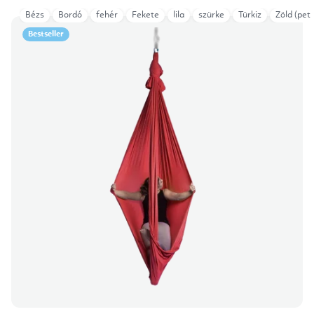
Bézs
Bordó
fehér
Fekete
lila
szürke
Türkiz
Zöld (petr
Bestseller