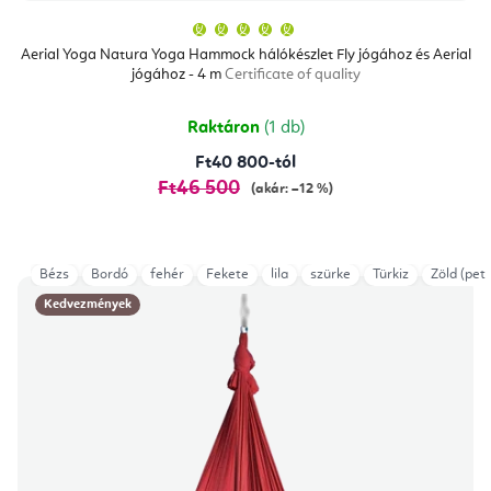
A
termék
átlagos
Aerial Yoga Natura Yoga Hammock hálókészlet Fly jógához és Aerial
értékelése
jógához - 4 m
Certificate of quality
5-
ből
5,0
csillag.
Raktáron
(1 db)
Ft40 800-tól
Ft46 500
(akár: –12 %)
Bézs
Bordó
fehér
Fekete
lila
szürke
Türkiz
Zöld (petr
Kedvezmények