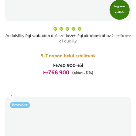
Ingyenes
szállítás
A
termék
átlagos
Aerialsilks légi szabadon álló szerkezet légi akrobatikához
Certificate
értékelése
of quality
5-
ből
5,0
csillag.
5-7 napon belül szállítunk
Ft740 900-tól
Ft766 900
(akár: –3 %)
1
Bestseller