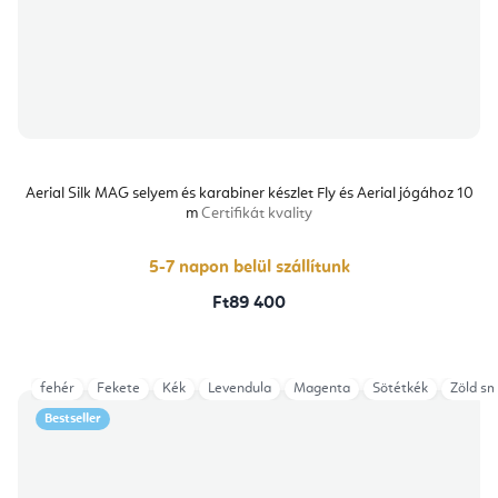
Aerial Silk MAG selyem és karabiner készlet Fly és Aerial jógához 10
m
Certifikát kvality
5-7 napon belül szállítunk
Ft89 400
fehér
Fekete
Kék
Levendula
Magenta
Sötétkék
Zöld s
Bestseller