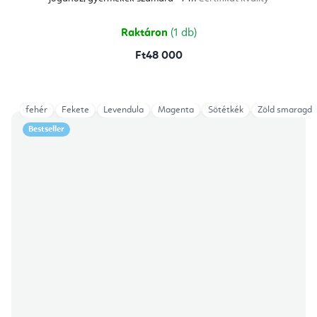
Raktáron
(1 db)
Ft48 000
fehér
Fekete
Levendula
Magenta
Sötétkék
Zöld smaragd
Bestseller