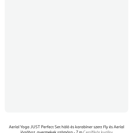
Aerial Yoga JUST Perfect Set háló és karabiner szett Fly és Aerial
jógához, gyermekek számára - 7 m
Certifikát kvality