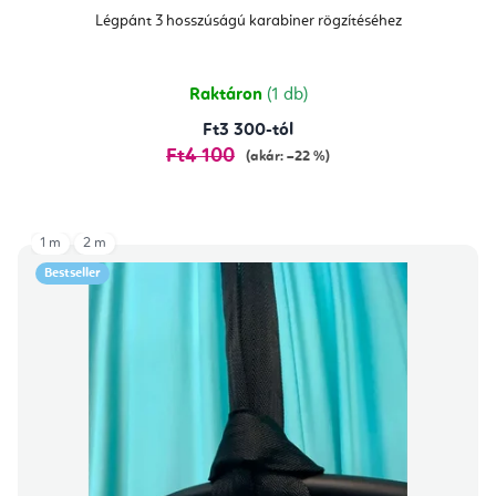
Légpánt 3 hosszúságú karabiner rögzítéséhez
Raktáron
(1 db)
Ft3 300-tól
Ft4 100
(akár: –22 %)
1 m
2 m
Bestseller