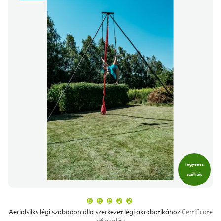
Ingyenes
szállítás
A
termék
átlagos
Aerialsilks légi szabadon álló szerkezet légi akrobatikához
Certificate
értékelése