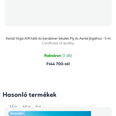
Aerial Yoga AIR háló és karabiner készlet Fly és Aerial jógához - 5 m
Certificate of quality
Raktáron
(1 db)
Ft44 700-tól
Hasonló termékek
3,6 m
4,6 m
6 m
Bestseller