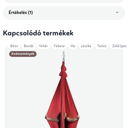
Értékelés (1)
Kapcsolódó termékek
Bézs
Bordó
fehér
Fekete
lila
szürke
Türkiz
Zöld (petr
Kedvezmények