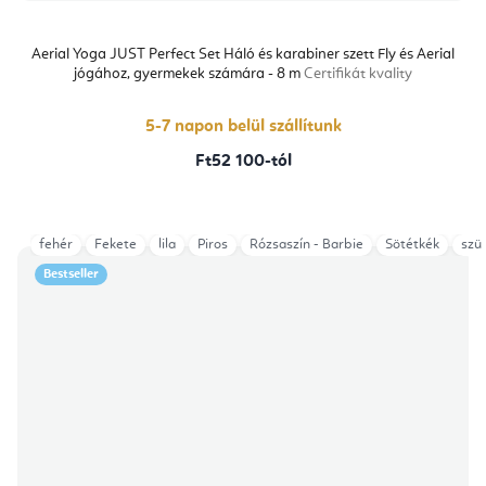
Aerial Yoga JUST Perfect Set Háló és karabiner szett Fly és Aerial
jógához, gyermekek számára - 8 m
Certifikát kvality
5-7 napon belül szállítunk
Ft52 100-tól
fehér
Fekete
lila
Piros
Rózsaszín - Barbie
Sötétkék
szü
Bestseller