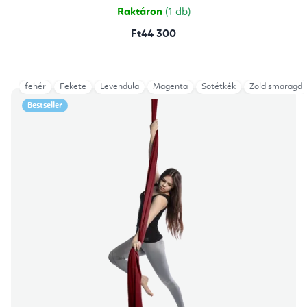
csillag.
Raktáron
(1 db)
Ft44 300
fehér
Fekete
Levendula
Magenta
Sötétkék
Zöld smaragd
Bestseller