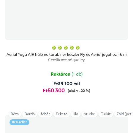
A
termék
átlagos
Aerial Yoga AIR háló és karabiner készlet Fly és Aerial jógához - 6 m
értékelése
Certificate of quality
5-
ből
5,0
csillag.
Raktáron
(1 db)
Ft39 100-tól
Ft50 300
(akár: –22 %)
Bézs
Bordó
fehér
Fekete
lila
szürke
Türkiz
Zöld (petr
Bestseller