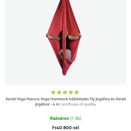
A
termék
átlagos
Aerial Yoga Natura Yoga Hammock hálókészlet Fly jógához és Aerial
értékelése
jógához - 4 m
Certificate of quality
5-
ből
5,0
csillag.
Raktáron
(1 db)
Ft40 800-tól