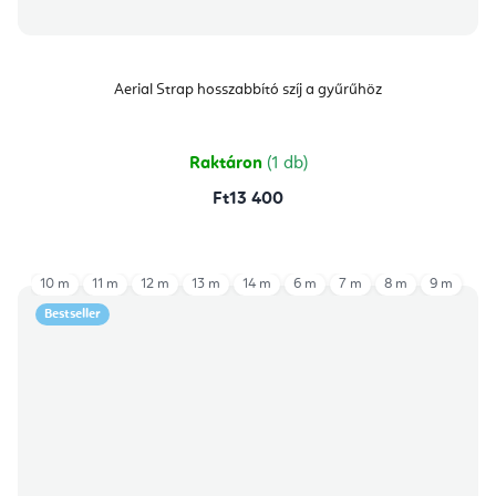
Aerial Strap hosszabbító szíj a gyűrűhöz
Raktáron
(1 db)
Ft13 400
10 m
11 m
12 m
13 m
14 m
6 m
7 m
8 m
9 m
Bestseller