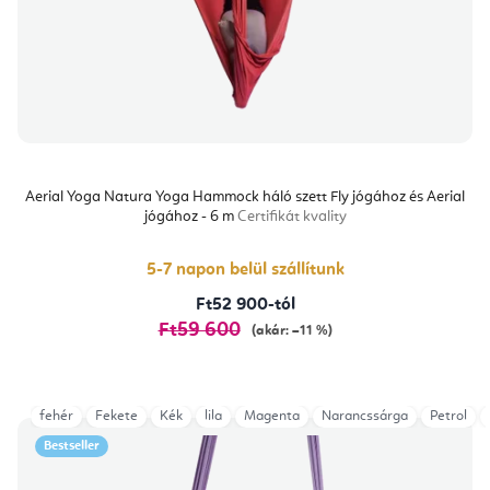
Aerial Yoga Natura Yoga Hammock háló szett Fly jógához és Aerial
jógához - 6 m
Certifikát kvality
5-7 napon belül szállítunk
Ft52 900-tól
Ft59 600
(akár: –11 %)
fehér
Fekete
Kék
lila
Magenta
Narancssárga
Petrol
Bestseller