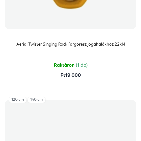
Aerial Twister Singing Rock forgórész jógahálókhoz 22kN
Raktáron
(1 db)
Ft19 000
120 cm
140 cm