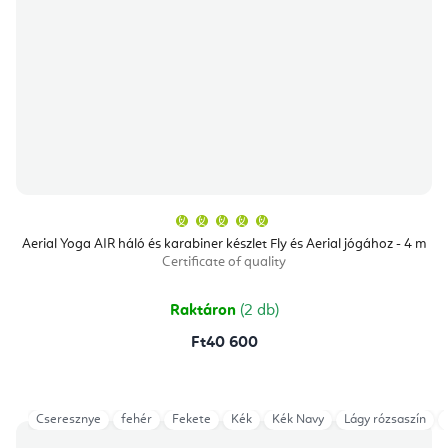
A
termék
átlagos
Aerial Yoga AIR háló és karabiner készlet Fly és Aerial jógához - 4 m
értékelése
Certificate of quality
5-
ből
5,0
csillag.
Raktáron
(2 db)
Ft40 600
Cseresznye
fehér
Fekete
Kék
Kék Navy
Lágy rózsaszín