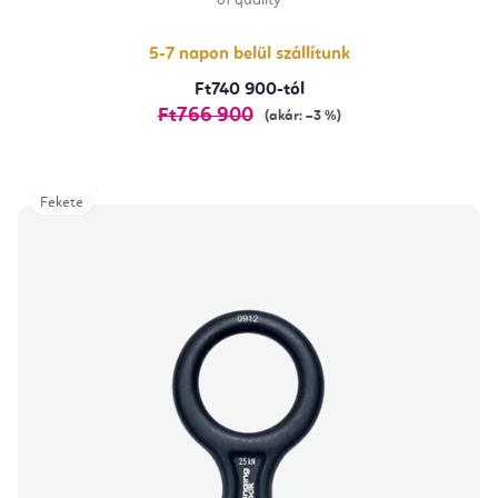
of quality
5-
ből
5,0
csillag.
5-7 napon belül szállítunk
Ft740 900-tól
Ft766 900
(akár: –3 %)
Fekete