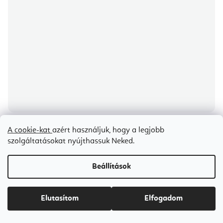
A cookie-kat
azért használjuk, hogy a legjobb
Aerial Pulley Set csiga, kötél és 2 karabiner
szolgáltatásokat nyújthassuk Neked.
Beállítások
5-7 napon belül szállítunk
Ft19 400-tól
Elutasítom
Elfogadom