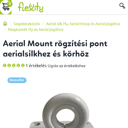
Ugrás
KOSÁR
a
fő
Kezdőlap
Segédeszközök
Aerial silk Fly, Aerial Hoop és Aerial jógához
tartalomhoz
Kiegészítők Fly és Aerial jógához
Aerial Mount rögzítési pont
aerialsilkhez és körhöz
A
1 értékelés
Ugrás az értékeléshez
termék
átlagos
értékelése
5-
Bestseller
ből
5,0
csillag.