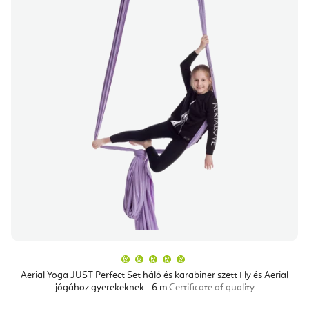
A
termék
átlagos
Aerial Yoga JUST Perfect Set háló és karabiner szett Fly és Aerial
értékelése
jógához gyerekeknek - 6 m
Certificate of quality
5-
ből
5,0