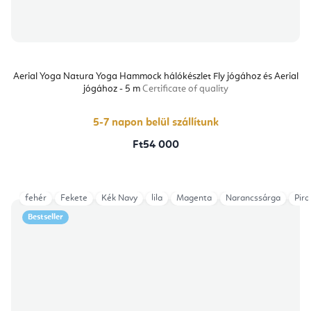
Aerial Yoga Natura Yoga Hammock hálókészlet Fly jógához és Aerial
jógához - 5 m
Certificate of quality
5-7 napon belül szállítunk
Ft54 000
fehér
Fekete
Kék Navy
lila
Magenta
Narancssárga
Piro
Bestseller