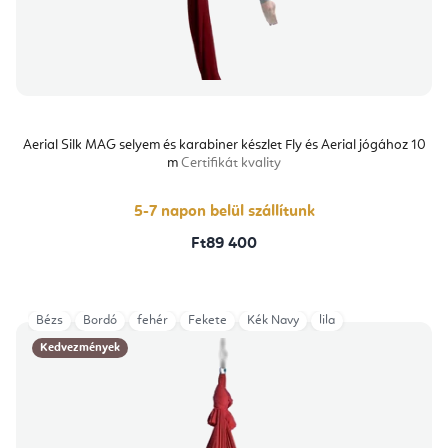
Aerial Silk MAG selyem és karabiner készlet Fly és Aerial jógához 10
m
Certifikát kvality
5-7 napon belül szállítunk
Ft89 400
Bézs
Bordó
fehér
Fekete
Kék Navy
lila
Kedvezmények