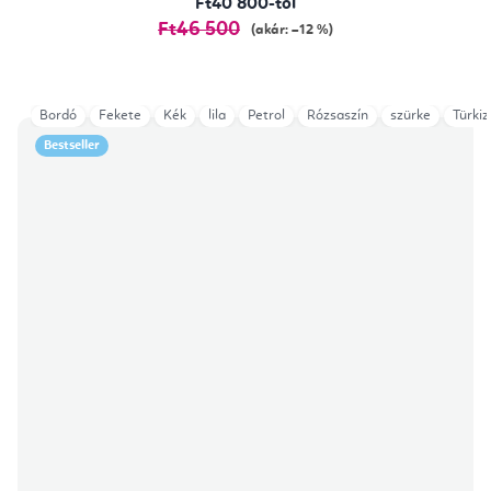
Ft40 800-tól
Ft46 500
(akár: –12 %)
Bordó
Fekete
Kék
lila
Petrol
Rózsaszín
szürke
Türkiz
Bestseller