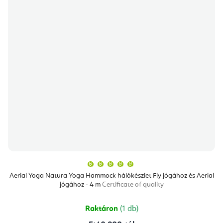
A
termék
átlagos
Aerial Yoga Natura Yoga Hammock hálókészlet Fly jógához és Aerial
értékelése
jógához - 4 m
Certificate of quality
5-
ből
5,0
csillag.
Raktáron
(1 db)