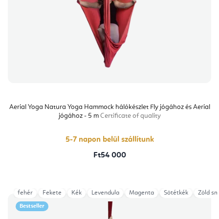
Aerial Yoga Natura Yoga Hammock hálókészlet Fly jógához és Aerial
jógához - 5 m
Certificate of quality
5-7 napon belül szállítunk
Ft54 000
fehér
Fekete
Kék
Levendula
Magenta
Sötétkék
Zöld s
Bestseller