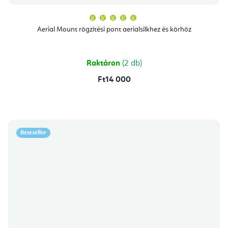
A
termék
átlagos
Aerial Mount rögzítési pont aerialsilkhez és körhöz
értékelése
5-
ből
5,0
csillag.
Raktáron
(2 db)
Ft14 000
Bestseller