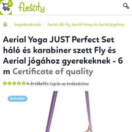
Ugrás
KOSÁR
a
fő
Kezdőlap
Segédeszközök
Aerial silk Fly, Aerial Hoop és Aerial jógához
tartalomhoz
Aerial Yoga JUST Perfect Set
háló és karabiner szett Fly és
Aerial jógához gyerekeknek - 6
m
Certificate of quality
A
4 értékelés
Ugrás az értékeléshez
termék
átlagos
értékelése
5-
Bestseller
ből
5,0
csillag.