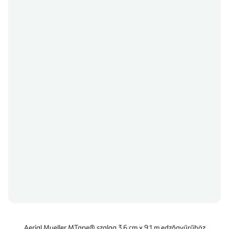
Aerial Mueller MTape® szalag 3,6 cm x 9,1 m edzőgyűrűhöz