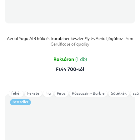
Aerial Yoga AIR háló és karabiner készlet Fly és Aerial jógához - 5 m
Certificate of quality
Raktáron
(1 db)
Ft44 700-tól
fehér
Fekete
lila
Piros
Rózsaszín - Barbie
Sötétkék
szü
Bestseller