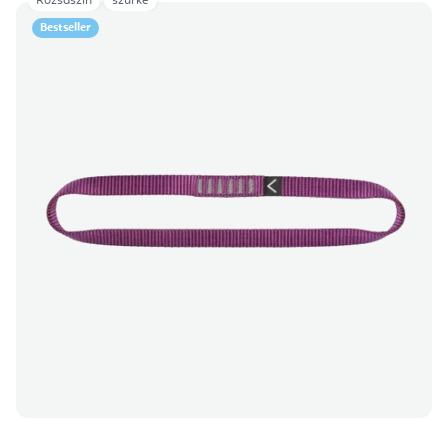
Rózsaszín
szürke
Bestseller