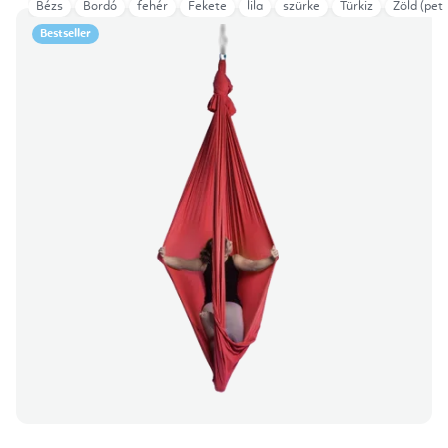
Bézs
Bordó
fehér
Fekete
lila
szürke
Türkiz
Zöld (petr
Bestseller