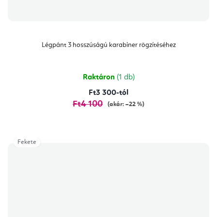
Légpánt 3 hosszúságú karabiner rögzítéséhez
Raktáron
(1 db)
Ft3 300-tól
Ft4 100
(akár: –22 %)
Fekete