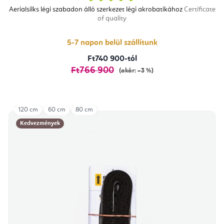
termék
átlagos
Aerialsilks légi szabadon álló szerkezet légi akrobatikához
Certificate
értékelése
of quality
5-
ből
5,0
csillag.
5-7 napon belül szállítunk
Ft740 900-tól
Ft766 900
(akár: –3 %)
120 cm
60 cm
80 cm
Kedvezmények