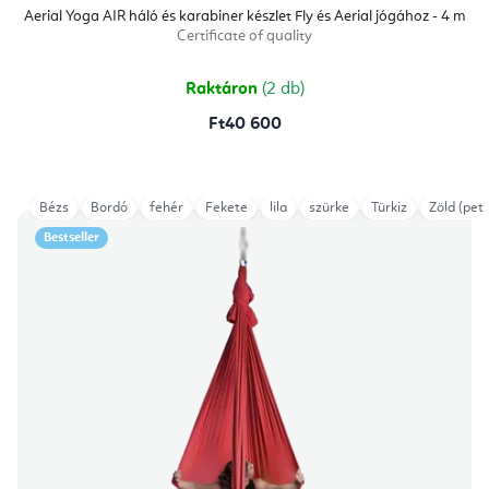
átlagos
Aerial Yoga AIR háló és karabiner készlet Fly és Aerial jógához - 4 m
értékelése
Certificate of quality
5-
ből
5,0
csillag.
Raktáron
(2 db)
Ft40 600
Bézs
Bordó
fehér
Fekete
lila
szürke
Türkiz
Zöld (petr
Bestseller