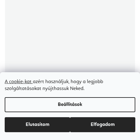
A cookie-kat
azért használjuk, hogy a legjobb
szolgáltatásokat nyújthassuk Neked.
Beállítások
Aerial Silk MAG selyem és karabiner készlet Fly és Aerial jógához 10
m
Certifikát kvality
Elutasítom
Elfogadom
5-7 napon belül szállítunk