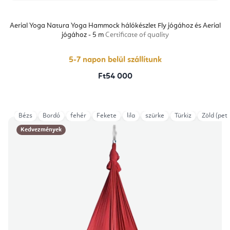
Aerial Yoga Natura Yoga Hammock hálókészlet Fly jógához és Aerial
jógához - 5 m
Certificate of quality
5-7 napon belül szállítunk
Ft54 000
Bézs
Bordó
fehér
Fekete
lila
szürke
Türkiz
Zöld (petr
Kedvezmények