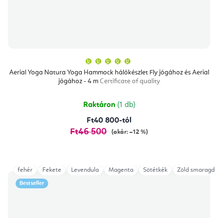
A
termék
átlagos
Aerial Yoga Natura Yoga Hammock hálókészlet Fly jógához és Aerial
értékelése
jógához - 4 m
Certificate of quality
5-
ből
5,0
csillag.
Raktáron
(1 db)
Ft40 800-tól
Ft46 500
(akár: –12 %)
fehér
Fekete
Levendula
Magenta
Sötétkék
Zöld smaragd
Bestseller