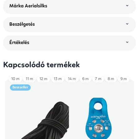
Márka
Aerialsilks
Beszélgetés
Értékelés
Kapcsolódó termékek
10 m
11 m
12 m
13 m
14 m
6 m
7 m
8 m
9 m
Bestseller