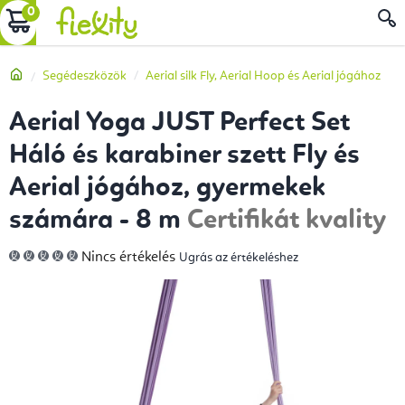
Ugrás
KOSÁR
a
fő
Kezdőlap
Segédeszközök
Aerial silk Fly, Aerial Hoop és Aerial jógához
tartalomhoz
Aerial Yoga JUST Perfect Set
Háló és karabiner szett Fly és
Aerial jógához, gyermekek
számára - 8 m
Certifikát kvality
A
Nincs értékelés
Ugrás az értékeléshez
termék
átlagos
értékelése
5-
ből
0,0
csillag.