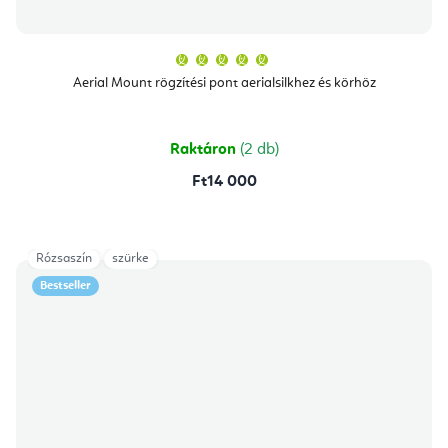
A
termék
átlagos
Aerial Mount rögzítési pont aerialsilkhez és körhöz
értékelése
5-
ből
5,0
csillag.
Raktáron
(2 db)
Ft14 000
Rózsaszín
szürke
Bestseller