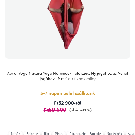
Aerial Yoga Natura Yoga Hammock háló szett Fly jógához és Aerial
jógához - 6 m
Certifikát kvality
5-7 napon belül szállítunk
Ft52 900-tól
Ft59 600
(akár: –11 %)
fehér
Fekete
lila
Piros
Rózsaszín - Barbie
Sötétkék
szü