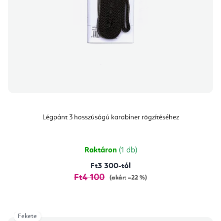
Légpánt 3 hosszúságú karabiner rögzítéséhez
Raktáron
(1 db)
Ft3 300-tól
Ft4 100
(akár: –22 %)
Fekete