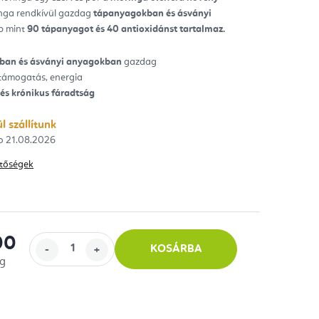
inga rendkívül gazdag
tápanyagokban és ásványi
ag.
b mint
90 tápanyagot és 40 antioxidánst tartalmaz.
ban és ásványi anyagokban
gazdag
 támogatás, energia
 és krónikus fáradtság
l szállítunk
21.08.2026
hetőségek
00
KOSÁRBA
 g