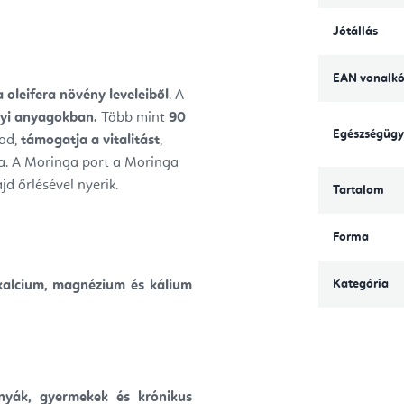
Jótállás
EAN vonalk
 oleifera növény leveleiből
. A
yi anyagokban.
Több mint
90
Egészségügy
ad,
támogatja a vitalitást
,
a.
A Moringa port a Moringa
jd őrlésével nyerik.
Tartalom
Forma
Kategória
, kalcium, magnézium és kálium
nyák, gyermekek és krónikus