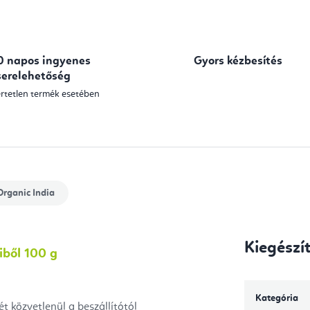
0 napos ingyenes
Gyors kézbesítés
serelehetőség
rtetlen termék esetében
rganic India
Kiegészí
iből 100 g
Kategória
t közvetlenül a beszállítótól