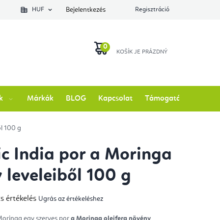
lés állapotát
HUF
Bejelentkezés
Regisztráció
KOSÁR
k
Márkák
BLOG
Kapcsolat
Támogatás
l 100 g
c India por a Moringa
 leveleiből 100 g
s értékelés
Ugrás az értékeléshez
mék
gos
kelése
 Moringa
egy szerves por
a
Moringa oleifera növény