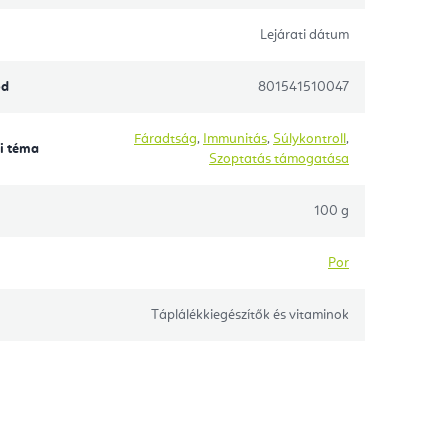
Lejárati dátum
ód
801541510047
Fáradtság
,
Immunitás
,
Súlykontroll
,
i téma
Szoptatás támogatása
100 g
Por
Táplálékkiegészítők és vitaminok