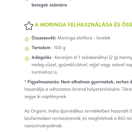
betegek számára
A
MORINGA FELHASZNÁLÁSA ÉS ÖSS
Összetevők:
Moringa oleifera - levelek
Tartalom
: 100 g
Adagolás
: Keverjen el 1 teáskanálnyi (2 g) men
meleg vízzel, gyümölcslével, tejjel vagy teával nap
turmixhoz is.
* Figyelmeztetés: Nem alkalmas gyermekek, terhes 
használja a változatos étrend helyettesítésére. Táro
tegye ki napfénynek.
Az Organic India ájurvédikus termékeiben használt 
biofarmokon termesztették, és megfelelnek a BIO mi
tanúsítványoknak.