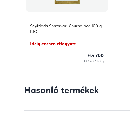
Seyfrieds Shatavari Churna por 100 g,
BIO
Ideiglenesen elfogyott
Ft4 700
Egységár:
Ft470 / 10 g
Hasonló termékek