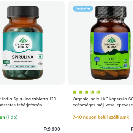
Bestseller
A
termék
átlagos
 India Spirulina tabletta 120
Organic India LKC kapszula 6
értékelése
5-
észetes fehérjeforrás
egészséges máj, vese, epeveze
ből
5,0
csillag.
ron
(1 db)
7-10 napon belül szállítunk
Ft9 900