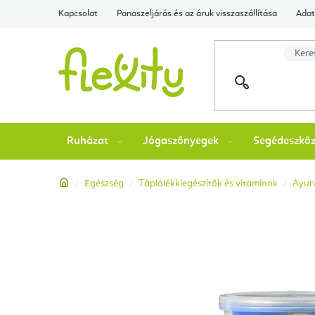
Ugrás
Kapcsolat
Panaszeljárás és az áruk visszaszállítása
Adat
a
fő
tartalomhoz
Ruházat
Jógaszőnyegek
Segédeszkö
Kezdőlap
Egészség
Táplálékkiegészítők és vitaminok
Ayurv