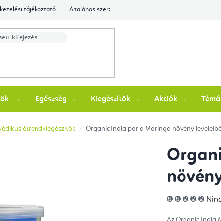
kezelési tájékoztató
Általános szerződési feltételek
Ellenőrizze a rende
zök
Egészség
Kiegészítők
Akciók
Témá
édikus étrendkiegészítők
Organic India por a Moringa növény leveleibő
Organi
növény
A
Ninc
ter
átla
érté
Az Organic India
5-