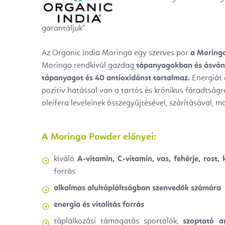
garantáljuk"
Az Organic India Moringa
egy szerves por
a
Moringa
Moringa rendkívül gazdag
tápanyagokban és ásván
tápanyagot és 40 antioxidánst tartalmaz.
Energiát 
pozitív hatással van a tartós és krónikus fáradtságr
oleifera leveleinek összegyűjtésével, szárításával, ma
A Moringa Powder előnyei:
kiváló
A-vitamin, C-vitamin, vas, fehérje, rost
forrás
alkalmas alultápláltságban szenvedők számára
energia és vitalitás forrás
táplálkozási támogatás sportolók,
szoptató a