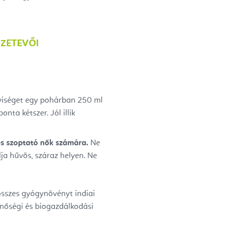
ZETEVŐI
nyiséget egy pohárban 250 ml
onta kétszer. Jól illik
és szoptató nők számára.
Ne
lja hűvös, száraz helyen. Ne
összes gyógynövényt indiai
nőségi és biogazdálkodási