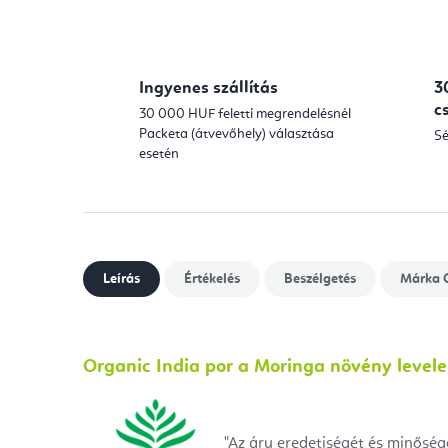
Ingyenes szállítás
3
c
30 000 HUF feletti megrendelésnél
Packeta (átvevőhely) választása
Sé
esetén
Leírás
Értékelés
Beszélgetés
Márka
O
Organic India por a Moringa növény levele
"Az áru eredetiségét és minőségé