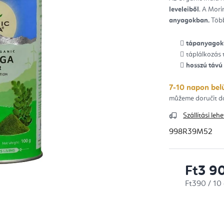
ből
leveleiből
. A Mor
0,0
csill
anyagokban.
Töb
tápanyagok
táplálkozás
hosszú távú
7-10 napon belü
Szállítási le
998R39M52
Ft3 9
Egységár:
Ft390 / 10