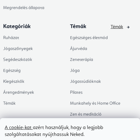
Megrendelés állapota
Kategóriák
Témák
Témák
Ruházat
Egészséges életmód
Jógaszőnyegek
Ájurvéda
Segédeszközök
Zeneterápia
Egészség
Jóga
Kiegészítők
Jógastúdióknak
Árengedmények
Pilates
Témák
Munkahely és Home Office
Zen és meditáció
Aromaterápia
A cookie-kat
azért használjuk, hogy a legjobb
szolgáltatásokat nyújthassuk Neked.
Egészséges alvás