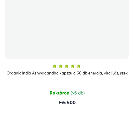
A
termék
átlagos
Organic India Ashwagandha kapszula 60 db energia, vitalitás, szex
értékelése
5-
ből
5,0
csillag.
Raktáron
(>5 db)
Ft5 500