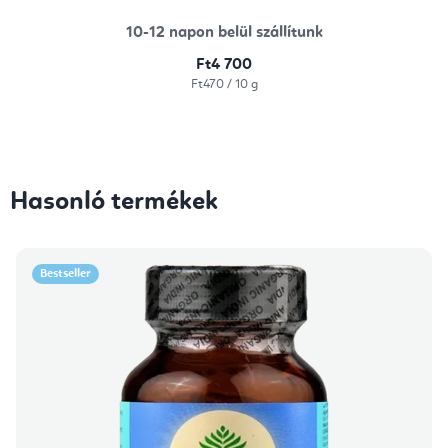
10-12 napon belül szállítunk
Ft4 700
Egységár:
Ft470 / 10 g
Hasonló termékek
Bestseller