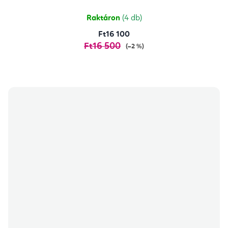
ből
5,0
csillag.
Raktáron
(4 db)
Ft16 100
Ft16 500
(–2 %)