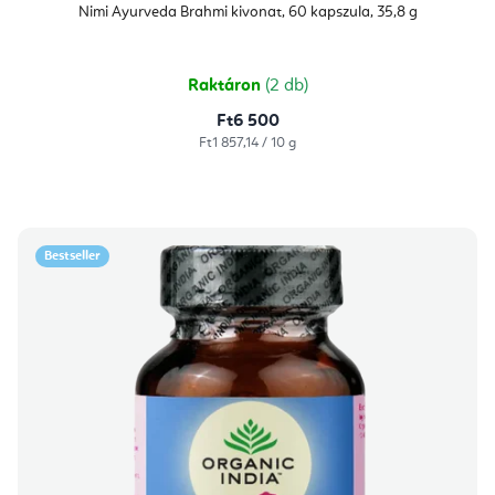
Nimi Ayurveda Brahmi kivonat, 60 kapszula, 35,8 g
Raktáron
(2 db)
Ft6 500
Egységár:
Ft1 857,14 / 10 g
Bestseller