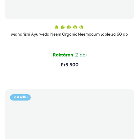
A
termék
átlagos
Maharishi Ayurveda Neem Organic Neembaum tabletta 60 db
értékelése
5-
ből
5,0
csillag.
Raktáron
(2 db)
Ft5 500
Bestseller