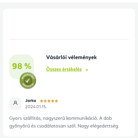
L
á
b
l
é
Vásárlói vélemények
c
98 %
Összes értékelés
Jarka
2024.01.15.
Gyors szállítás, nagyszerű kommunikáció. A dob
gyönyörű és csodálatosan szól. Nagy elégedettség.