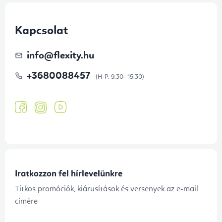
Kapcsolat
info
@
flexity.hu
+3680088457
Iratkozzon fel hírlevelünkre
Titkos promóciók, kiárusítások és versenyek az e-mail
címére