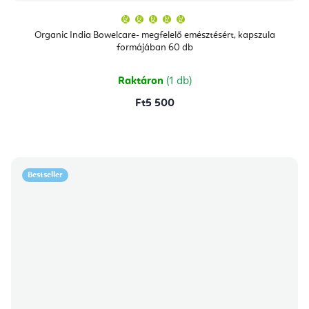
A
termék
átlagos
Organic India Bowelcare- megfelelő emésztésért, kapszula
értékelése
formájában 60 db
5-
ből
5,0
csillag.
Raktáron
(1 db)
Ft5 500
Bestseller