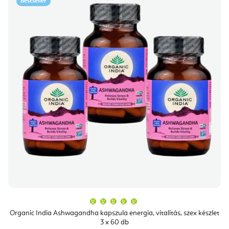
Bestseller
A
termék
átlagos
Organic India Ashwagandha kapszula energia, vitalitás, szex készlet
értékelése
3 x 60 db
5-