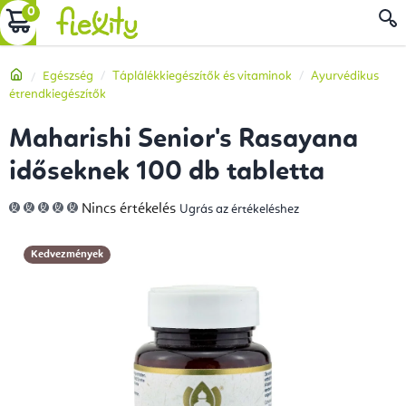
Ugrás
KOSÁR
a
fő
Kezdőlap
Egészség
Táplálékkiegészítők és vitaminok
Ayurvédikus
tartalomhoz
étrendkiegészítők
Maharishi Senior's Rasayana
időseknek 100 db tabletta
A
Nincs értékelés
Ugrás az értékeléshez
termék
átlagos
értékelése
5-
Kedvezmények
ből
0,0
csillag.