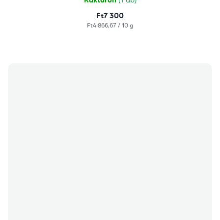
Raktáron
(1 db)
Ft7 300
Egységár:
Ft4 866,67 / 10 g