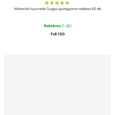
A
termék
átlagos
Maharishi Ayurveda Guggul gumigyanta tabletta 60 db
értékelése
5-
ből
5,0
csillag.
Raktáron
(1 db)
Ft8 100