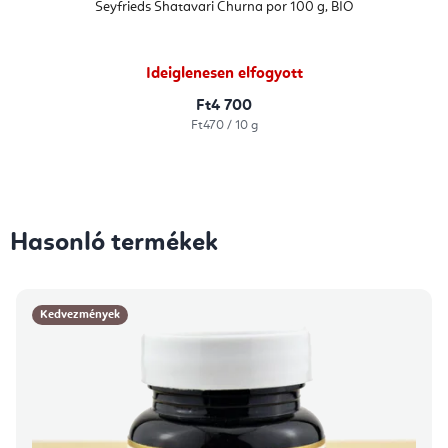
Seyfrieds Shatavari Churna por 100 g, BIO
Ideiglenesen elfogyott
Ft4 700
Egységár:
Ft470 / 10 g
Hasonló termékek
Kedvezmények