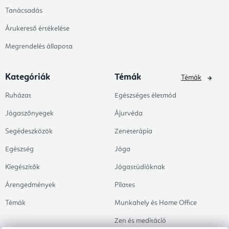
Tanácsadás
Árukereső értékelése
Megrendelés állapota
Kategóriák
Témák
Témák
Ruházat
Egészséges életmód
Jógaszőnyegek
Ájurvéda
Segédeszközök
Zeneterápia
Egészség
Jóga
Kiegészítők
Jógastúdióknak
Árengedmények
Pilates
Témák
Munkahely és Home Office
Zen és meditáció