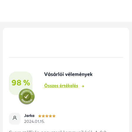
L
á
b
l
é
Vásárlói vélemények
c
98 %
Összes értékelés
Jarka
2024.01.15.