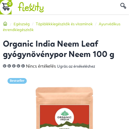
Ugrás
KOSÁR
a
fő
Kezdőlap
Egészség
Táplálékkiegészítők és vitaminok
Ayurvédikus
tartalomhoz
étrendkiegészítők
Organic India Neem Leaf
gyógynövénypor Neem 100 g
A
Nincs értékelés
Ugrás az értékeléshez
termék
átlagos
értékelése
5-
Bestseller
ből
0,0
csillag.