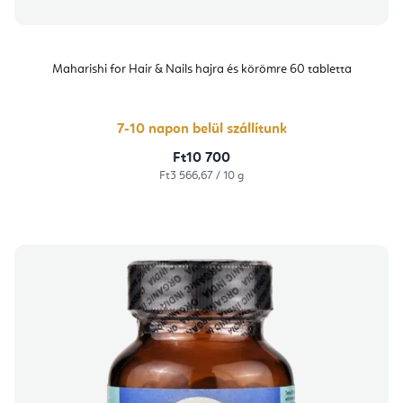
Maharishi for Hair & Nails hajra és körömre 60 tabletta
7-10 napon belül szállítunk
Ft10 700
Egységár:
Ft3 566,67 / 10 g