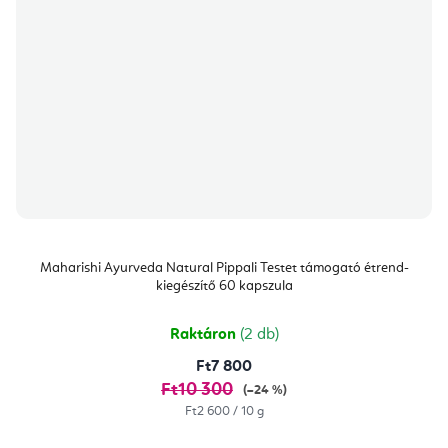
Maharishi Ayurveda Natural Pippali Testet támogató étrend-
kiegészítő 60 kapszula
Raktáron
(2 db)
Ft7 800
Ft10 300
(–24 %)
Egységár:
Ft2 600 / 10 g