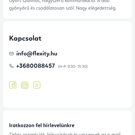
Gyors szállítás, nagyszerű kommunikáció. A dob
gyönyörű és csodálatosan szól. Nagy elégedettség.
Kapcsolat
info
@
flexity.hu
+3680088457
Iratkozzon fel hírlevelünkre