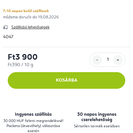
7-10 napon belül szállítunk
19.08.2026
Szállítási lehetőségek
4047
Ft3 900
Egységár:
Ft390 / 10 g
KOSÁRBA
Ingyenes szállítás
30 napos ingyenes
cserelehetőség
30 000 HUF feletti megrendelésnél
Packeta (átvevőhely) választása
Sértetlen termék esetében
esetén