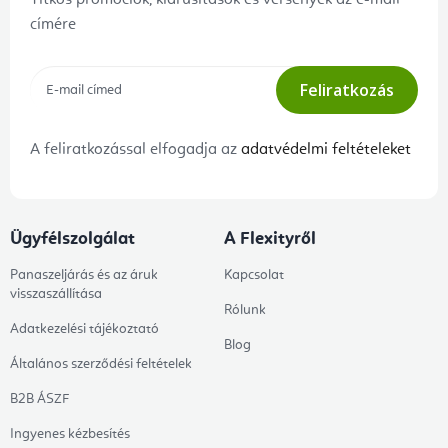
Titkos promóciók, kiárusítások és versenyek az e-mail
címére
Feliratkozás
A feliratkozással elfogadja az
adatvédelmi feltételeket
Ügyfélszolgálat
A Flexityről
Panaszeljárás és az áruk
Kapcsolat
visszaszállítása
Rólunk
Adatkezelési tájékoztató
Blog
Általános szerződési feltételek
B2B ÁSZF
Ingyenes kézbesítés