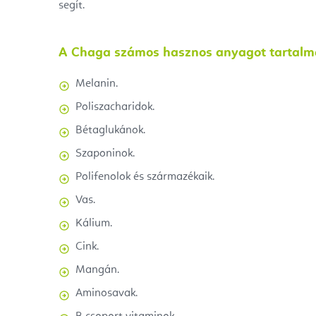
segít.
A Chaga számos hasznos anyagot tartalm
Melanin.
Poliszacharidok.
Bétaglukánok.
Szaponinok.
Polifenolok és származékaik.
Vas.
Kálium.
Cink.
Mangán.
Aminosavak.