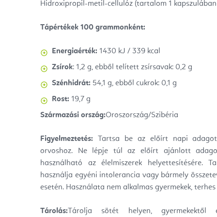
Hidroxipropil-metil-cellulóz (tartalom 1 kapszulába
Tápértékek 100 grammonként:
Energiaérték:
1430 kJ / 339 kcal
Zsírok
: 1,2 g, ebből telített zsírsavak: 0,2 g
Szénhidrát:
54,1 g, ebből cukrok: 0,1 g
Rost:
19,7 g
Származási ország:
Oroszország/Szibéria
Figyelmeztetés:
Tartsa be az előírt napi adagot,
orvoshoz.
Ne lépje túl az előírt ajánlott adago
használható az élelmiszerek helyettesítésére. T
használja egyéni intolerancia vagy bármely összet
esetén. Használata nem alkalmas gyermekek, terhes
Tárolás:
Tárolja sötét helyen, gyermekektől 