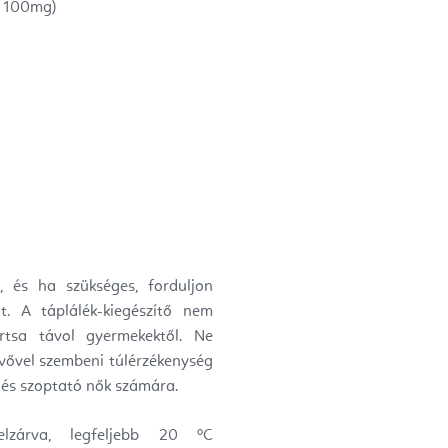
n 100mg)
 és ha szükséges, forduljon
t. A táplálék-kiegészítő nem
artsa távol gyermekektől. Ne
evővel szembeni túlérzékenység
 és szoptató nők számára.
elzárva, legfeljebb 20 ºC