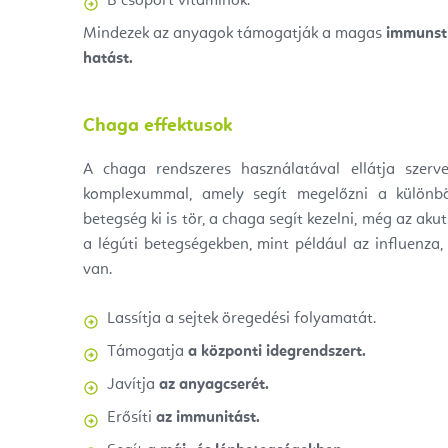
B csoport vitaminok.
Mindezek az anyagok támogatják a magas
immunsti
hatást.
Chaga effektusok
A chaga rendszeres használatával ellátja szerv
komplexummal, amely segít megelőzni a különb
betegség ki is tör, a chaga segít kezelni, még az aku
a légúti betegségekben, mint például az influenza
van.
Lassítja a sejtek öregedési folyamatát.
Támogatja
a központi idegrendszert.
Javítja
az anyagcserét.
Erősíti
az immunitást.