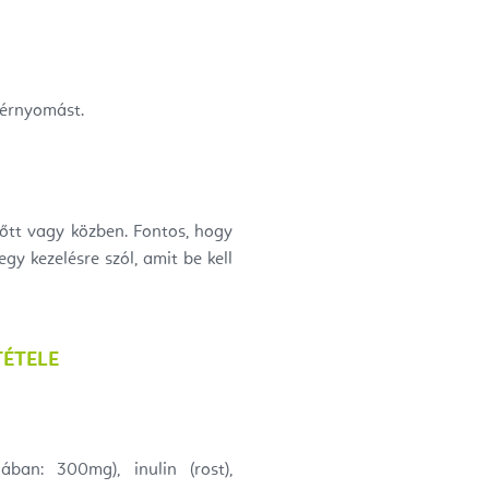
vérnyomást.
lőtt vagy közben. Fontos, hogy
y kezelésre szól, amit be kell
ÉTELE
ban: 300mg), inulin (rost),