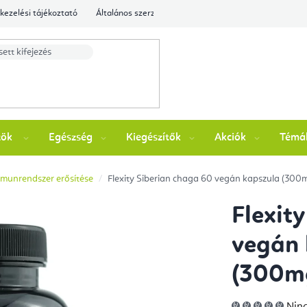
kezelési tájékoztató
Általános szerződési feltételek
Ellenőrizze a rende
zök
Egészség
Kiegészítők
Akciók
Témá
mmunrendszer erősítése
Flexity Siberian chaga 60 vegán kapszula (300
Flexit
vegán 
(300m
A
Ninc