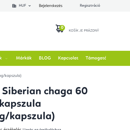
lés állapotát
HUF
Bejelentkezés
Regisztráció
KOSÁR
k
Márkák
BLOG
Kapcsolat
Támogatás
mg/kapszula)
y Siberian chaga 60
kapszula
g/kapszula)
s értékelés
Ugrás az értékeléshez