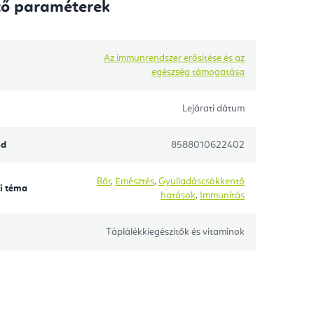
tő paraméterek
Az immunrendszer erősítése és az
egészség támogatása
Lejárati dátum
ód
8588010622402
Bőr
,
Emésztés
,
Gyulladáscsökkentő
i téma
hatások
,
Immunitás
Táplálékkiegészítők és vitaminok