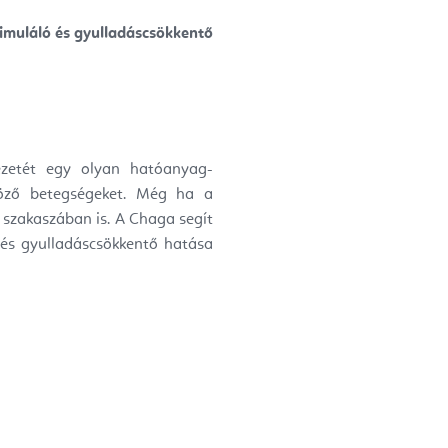
muláló és gyulladáscsökkentő
ezetét egy olyan hatóanyag-
öző betegségeket. Még ha a
t szakaszában is. A Chaga segít
, és gyulladáscsökkentő hatása