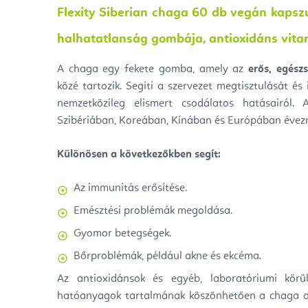
Flexity Siberian chaga 60 db vegán kapsz
halhatatlanság gombája, antioxidáns vita
A chaga egy fekete gomba, amely az
erős, egész
közé tartozik. Segíti a szervezet megtisztulását é
nemzetközileg elismert csodálatos hatásairól
Szibériában, Koreában, Kínában és Európában évezr
Különösen a következőkben segít:
Az immunitás erősítése.
Emésztési problémák megoldása.
Gyomor betegségek.
Bőrproblémák, például akne és ekcéma.
Az antioxidánsok és egyéb, laboratóriumi körü
hatóanyagok tartalmának köszönhetően a chaga a