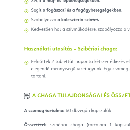
Segít
a máj- és lépbetegségekben.
Segít
a fogászati ​​és a fogágybetegségekben.
Szabályozza
a koleszterin szintet.
Kedvezően hat a szívműködésre, szabályozza a 
Használati utasítás - Szibériai chaga:
Felnőttek 2 tablettát naponta kétszer étkezés e
elegendő mennyiségű vizet igyunk. Egy csomag eg
tartani.
A CHAGA TULAJDONSÁGAI ÉS ÖSSZET
A csomag tartalma:
60 db
vegán kapszulák
Összetétel:
szibériai chaga (tartalom 1 kapszulá