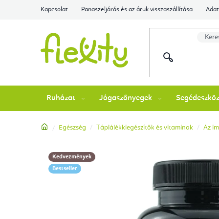
Ugrás
Kapcsolat
Panaszeljárás és az áruk visszaszállítása
Adat
a
fő
tartalomhoz
Ruházat
Jógaszőnyegek
Segédeszkö
Kezdőlap
Egészség
Táplálékkiegészítők és vitaminok
Az i
Kedvezmények
Bestseller