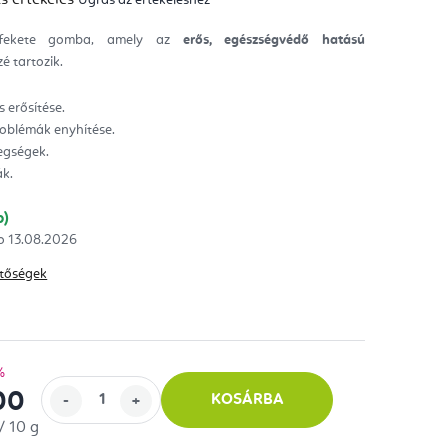
mék
gos
kelése
fekete gomba, amely az
erős, egészségvédő hatású
é tartozik.
ag.
 erősítése.
roblémák enyhítése.
egségek.
k.
b)
13.08.2026
hetőségek
%
00
KOSÁRBA
/ 10 g