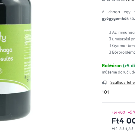
ter
átla
érté
A chaga egy 
5-
ből
gyógygombák
köz
0,0
csill
Az immunitás
Emésztési p
Gyomor bet
Bőrproblémá
Raktáron
(>5 d
Szállítási le
101
–9 
Ft4 400
Ft4 0
Egységár:
Ft1 333,33 