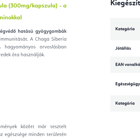
Kiegészí
ula (300mg/kapszula) - a
minokkal
Kategória
ségvédő hatású
gyógygombák
s immunitását. A Chaga Siberia
. A hagyományos orvoslásban
Jótállás
edek óta használják.
EAN vonalk
Egészségügy
Kategória
lmények között már tesztelt
z egészsége minden területén