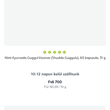
A
termék
átlagos
Nimi Ayurveda Guggul kivonat (Shudda Guggulu), 60 kapszula, 31 g
értékelése
5-
ből
5,0
csillag.
10-12 napon belül szállítunk
Ft6 700
Egységár:
Ft2 161,29 / 10 g