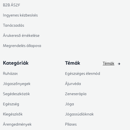
B2B ÁSZF
Ingyenes kézbesítés
Tanácsadás
Árukereső értékelése
Megrendelés állapota
Kategóriák
Témák
Témák
Ruházat
Egészséges életmód
Jógaszőnyegek
Ájurvéda
Segédeszközök
Zeneterápia
Egészség
Jóga
Kiegészítők
Jógastúdióknak
Árengedmények
Pilates