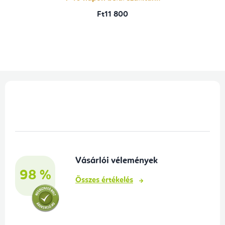
Ft11 800
L
á
b
l
é
Vásárlói vélemények
c
98 %
Összes értékelés