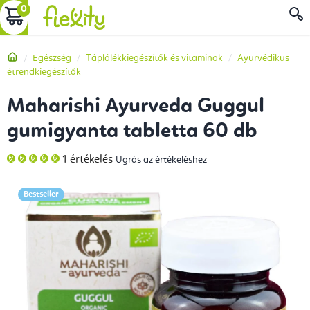
Ugrás
KOSÁR
a
fő
Kezdőlap
Egészség
Táplálékkiegészítők és vitaminok
Ayurvédikus
tartalomhoz
étrendkiegészítők
Maharishi Ayurveda Guggul
gumigyanta tabletta 60 db
A
1 értékelés
Ugrás az értékeléshez
termék
átlagos
értékelése
5-
Bestseller
ből
5,0
csillag.