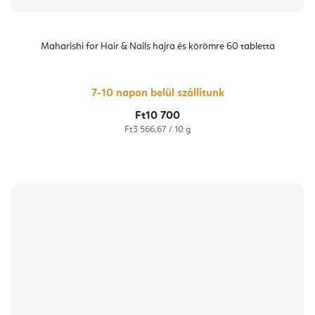
Maharishi for Hair & Nails hajra és körömre 60 tabletta
7-10 napon belül szállítunk
Ft10 700
Egységár:
Ft3 566,67 / 10 g