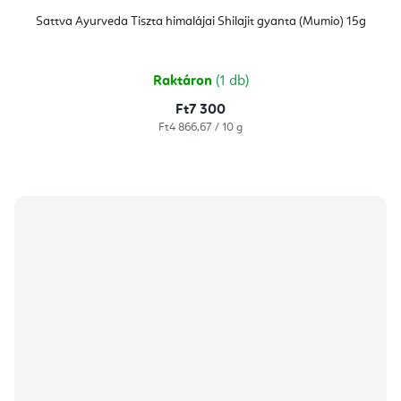
Sattva Ayurveda Tiszta himalájai Shilajit gyanta (Mumio) 15g
Raktáron
(1 db)
Ft7 300
Egységár:
Ft4 866,67 / 10 g