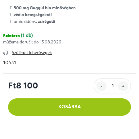
500 mg Guggul bio minőségben
véd a betegségektől
antioxidáns,
zsírégető
(1 db)
Raktáron
13.08.2026
Szállítási lehetőségek
10431
Ft8 100
Egységár:
KOSÁRBA