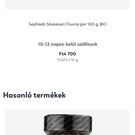
Seyfrieds Shatavari Churna por 100 g, BIO
10-12 napon belül szállítunk
Ft4 700
Egységár:
Ft470 / 10 g
Hasonló termékek