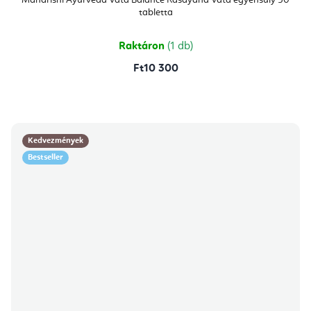
Maharishi Ayurveda Vata Balance Rasayana Vata egyensúly 50
tabletta
Raktáron
(1 db)
Ft10 300
Kedvezmények
Bestseller