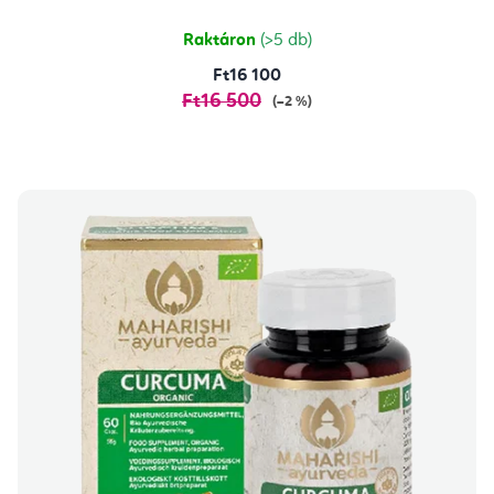
ből
5,0
csillag.
Raktáron
(>5 db)
Ft16 100
Ft16 500
(–2 %)