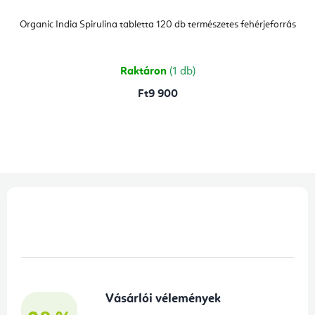
Organic India Spirulina tabletta 120 db természetes fehérjeforrás
Raktáron
(1 db)
Ft9 900
L
á
b
l
é
Vásárlói vélemények
c