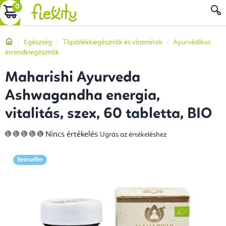
Ugrás
KOSÁR
a
fő
Kezdőlap
Egészség
Táplálékkiegészítők és vitaminok
Ayurvédikus
tartalomhoz
étrendkiegészítők
Maharishi Ayurveda
Ashwagandha energia,
vitalitás, szex, 60 tabletta, BIO
A
Nincs értékelés
Ugrás az értékeléshez
termék
átlagos
értékelése
5-
Bestseller
ből
0,0
csillag.