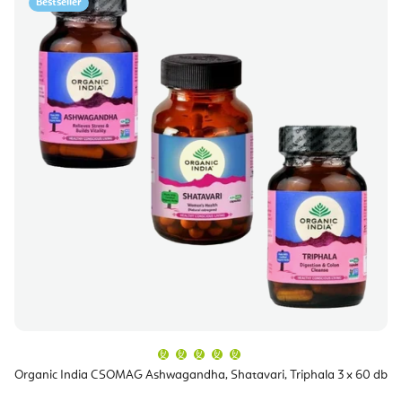
Bestseller
A
termék
átlagos
Organic India CSOMAG Ashwagandha, Shatavari, Triphala 3 x 60 db
értékelése
5-