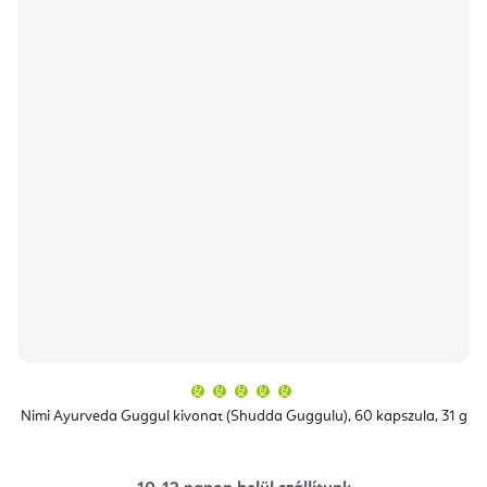
A
termék
átlagos
Nimi Ayurveda Guggul kivonat (Shudda Guggulu), 60 kapszula, 31 g
értékelése
5-
ből
5,0
csillag.