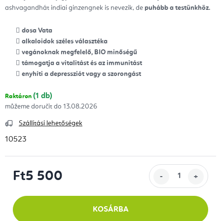
ashvagandhát indiai ginzengnek is nevezik, de
puhább a testünkhöz.
dosa Vata
alkaloidok széles választéka
vegánoknak megfelelő, BIO minőségű
támogatja a vitalitást és az immunitást
enyhíti a depressziót vagy a szorongást
(1 db)
Raktáron
13.08.2026
Szállítási lehetőségek
10523
Ft5 500
Egységár:
KOSÁRBA