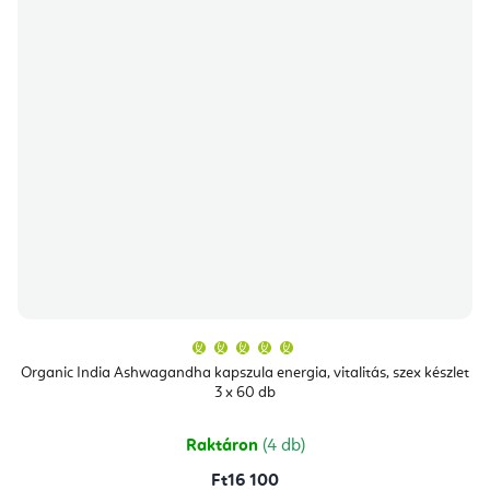
A
termék
átlagos
Organic India Ashwagandha kapszula energia, vitalitás, szex készlet
értékelése
3 x 60 db
5-
ből
5,0
csillag.
Raktáron
(4 db)
Ft16 100