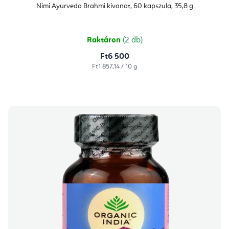
Nimi Ayurveda Brahmi kivonat, 60 kapszula, 35,8 g
Raktáron
(2 db)
Ft6 500
Egységár:
Ft1 857,14 / 10 g