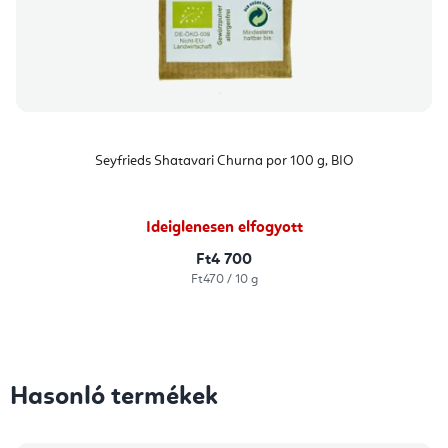
Seyfrieds Shatavari Churna por 100 g, BIO
Ideiglenesen elfogyott
Ft4 700
Egységár:
Ft470 / 10 g
Hasonló termékek