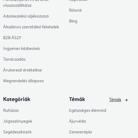
visszaszállítása
Rólunk
Adatkezelési tájékoztató
Blog
Általános szerződési feltételek
B2B ÁSZF
Ingyenes kézbesítés
Tanácsadás
Árukereső értékelése
Megrendelés állapota
Kategóriák
Témák
Témák
Ruházat
Egészséges életmód
Jógaszőnyegek
Ájurvéda
Segédeszközök
Zeneterápia