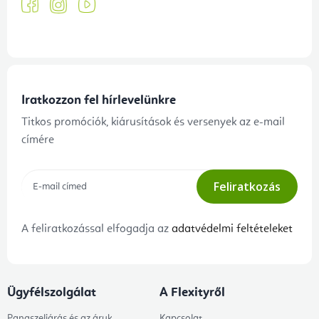
Iratkozzon fel hírlevelünkre
Titkos promóciók, kiárusítások és versenyek az e-mail
címére
Feliratkozás
A feliratkozással elfogadja az
adatvédelmi feltételeket
Ügyfélszolgálat
A Flexityről
Panaszeljárás és az áruk
Kapcsolat