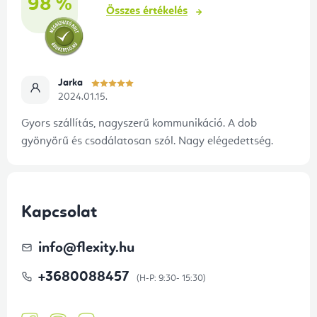
98 %
Összes értékelés
Jarka
2024.01.15.
Gyors szállítás, nagyszerű kommunikáció. A dob
gyönyörű és csodálatosan szól. Nagy elégedettség.
Kapcsolat
info
@
flexity.hu
+3680088457