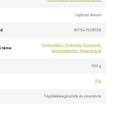
Lejárati dátum
ód
801541508556
Antioxidáns
,
Emésztés
,
Húgyutak
,
i téma
Méregtelenítés
,
Regeneráció
100 g
Por
Táplálékkiegészítők és vitaminok