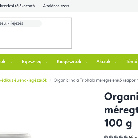
kezelési tájékoztató
Általános szerződési feltételek
Ellenőrizze a rende
zök
Egészség
Kiegészítők
Akciók
Témá
édikus étrendkiegészítők
Organic India Triphala méregtelenítő teapor 
Organi
méregt
100 g
A
Ninc