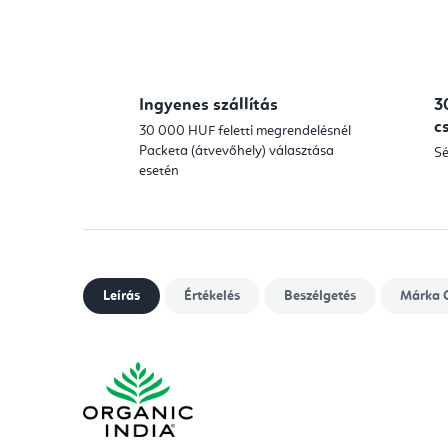
Ingyenes szállítás
3
c
30 000 HUF feletti megrendelésnél
Packeta (átvevőhely) választása
Sé
esetén
Leírás
Értékelés
Beszélgetés
Márka
O