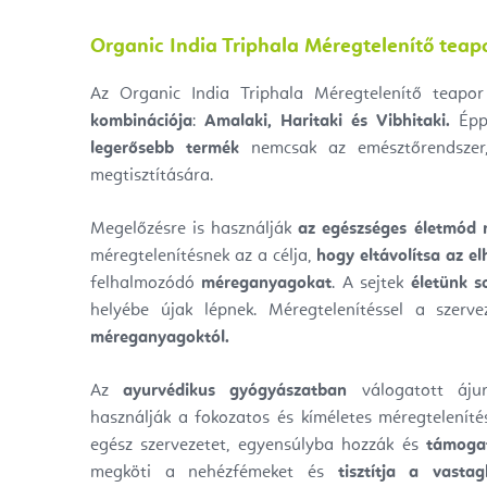
Organic India Triphala Méregtelenítő teap
Az Organic India Triphala Méregtelenítő teap
kombinációja
:
Amalaki, Haritaki és Vibhitaki.
Éppe
legerősebb termék
nemcsak az emésztőrendszer
megtisztítására.
Megelőzésre is használják
az egészséges életmód n
méregtelenítésnek az a célja,
hogy eltávolítsa az el
felhalmozódó
méreganyagokat
. A sejtek
életünk s
helyébe újak lépnek. Méregtelenítéssel a szerv
méreganyagoktól.
Az
ayurvédikus gyógyászatban
válogatott ájur
használják a fokozatos és kíméletes méregteleníté
egész szervezetet, egyensúlyba hozzák és
támogat
megköti a nehézfémeket és
tisztítja a vastag