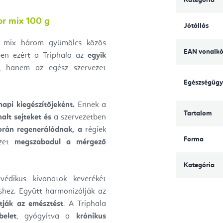
or mix 100 g
Jótállás
or mix három gyümölcs közös
EAN vonalk
n ezért a Triphala az
egyik
, hanem az egész szervezet
Egészségügy
api kiegészítőjeként.
Ennek a
Tartalom
halt sejteket és
a szervezetben
orán regenerálódnak, a
régiek
Forma
ezet
megszabadul a mérgező
Kategória
védikus kivonatok keverékét
shez.
Együtt harmonizálják az
ják az emésztést
. A Triphala
belet
, gyógyítva a
krónikus