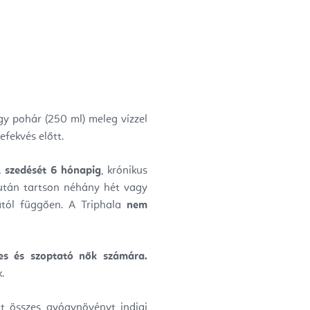
 egy pohár (250 ml) meleg vízzel
efekvés előtt.
 A
szedését 6 hónapig
, krónikus
zután tartson néhány hét vagy
ától függően. A Triphala
nem
es és szoptató nők számára.
.
lt összes gyógynövényt indiai