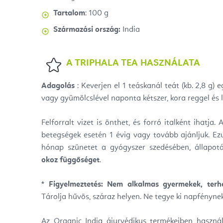
Tartalom
: 100 g
Származási ország:
India
A TRIPHALA TEA HASZNÁLATA
Adagolás
: Keverjen el 1 teáskanál teát (kb. 2,8 g)
vagy gyümölcslével naponta kétszer, kora reggel és l
Felforralt vizet is önthet, és forró italként ihatja.
betegségek esetén 1 évig vagy tovább ajánljuk. E
hónap szünetet a gyógyszer szedésében, állapot
okoz függőséget
.
* Figyelmeztetés:
Nem alkalmas gyermekek, terh
Tárolja hűvös, száraz helyen. Ne tegye ki napfénynek
Az Organic India ájurvédikus termékeiben haszná