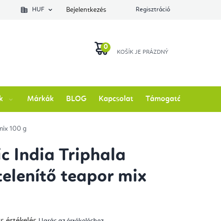
lés állapotát
HUF
Bejelentkezés
Regisztráció
KOSÁR
k
Márkák
BLOG
Kapcsolat
Támogatás
mix 100 g
c India Triphala
elenítő teapor mix
s értékelés
Ugrás az értékeléshez