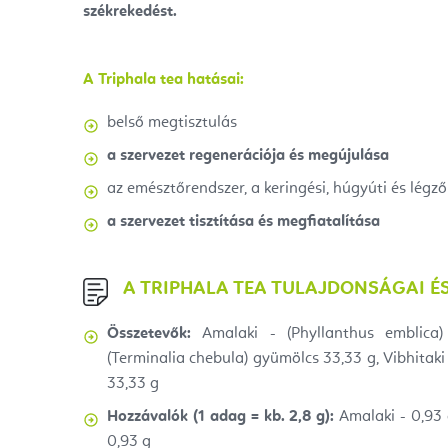
székrekedést.
A Triphala tea hatásai:
belső megtisztulás
a szervezet regenerációja és megújulása
az emésztőrendszer, a keringési, húgyúti és lé
a szervezet tisztítása és megfiatalítása
A TRIPHALA TEA TULAJDONSÁGAI É
Összetevők:
Amalaki - (Phyllanthus emblica)
(Terminalia chebula) gyümölcs 33,33 g, Vibhitaki
33,33 g
Hozzávalók (1 adag = kb. 2,8 g):
Amalaki - 0,93 g
0,93 g