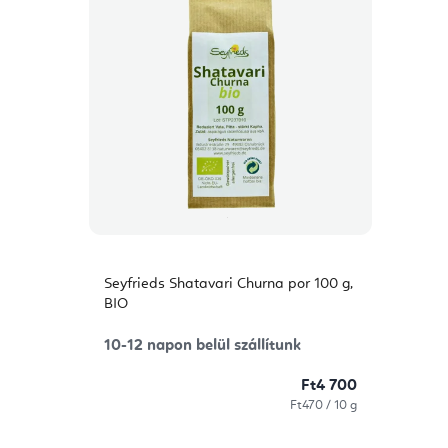
Seyfrieds Shatavari Churna por 100 g,
BIO
10-12 napon belül szállítunk
Ft4 700
Egységár:
Ft470 / 10 g