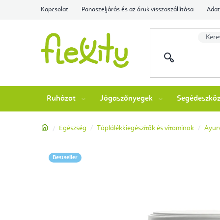
Ugrás
Kapcsolat
Panaszeljárás és az áruk visszaszállítása
Adat
a
fő
tartalomhoz
Ruházat
Jógaszőnyegek
Segédeszkö
Kezdőlap
Egészség
Táplálékkiegészítők és vitaminok
Ayurv
Bestseller