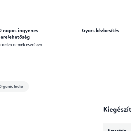
Egységár:
0 napos ingyenes
Gyors kézbesítés
serelehetőség
rtetlen termék esetében
rganic India
Kiegészí
Kategória