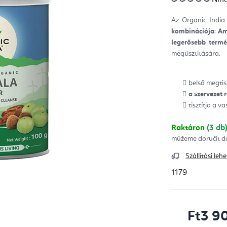
ter
átla
érté
Az Organic India
5-
ből
kombinációja
:
Ama
0,0
csill
legerősebb term
megtisztítására.
belső megtis
a szervezet
tisztítja a v
Raktáron
(3 db
Szállítási le
1179
Ft3 9