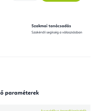
Szakmai tanácsadás
Szakértői segítség a választásban
tő paraméterek
Ayurvédikus étrendkiegészítők