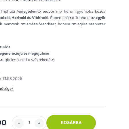
mék
gos
kelése
 Triphala Méregtelenítő teapor mix három gyümölcs közös
laki, Haritaki és Vibhitaki.
Éppen ezért a Triphala az
egyik
ag.
ék
nemcsak az emésztőrendszer, hanem az egész szervezet
ztulás
 regenerációja és megújulása
astagbelet (kezeli a székrekedést)
)
13.08.2026
hetőségek
00
KOSÁRBA