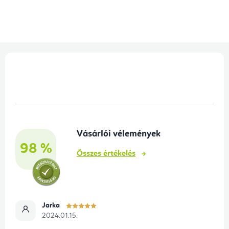
L
á
b
l
é
Vásárlói vélemények
c
98 %
Összes értékelés
Jarka
2024.01.15.