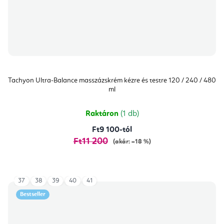
Tachyon Ultra-Balance masszázskrém kézre és testre 120 / 240 / 480
ml
Raktáron
(1 db)
Ft9 100-tól
Ft11 200
(akár: –18 %)
37
38
39
40
41
Bestseller