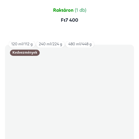
Raktáron
(1 db)
Ft7 400
120 ml/112 g
240 ml/224 g
480 ml/448 g
Kedvezmények