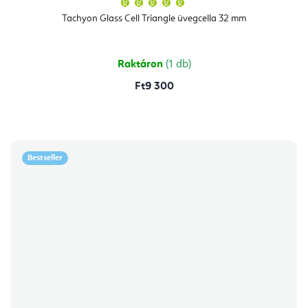
termék
átlagos
Tachyon Glass Cell Triangle üvegcella 32 mm
értékelése
5-
ből
5,0
csillag.
Raktáron
(1 db)
Ft9 300
Bestseller