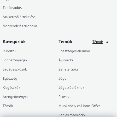
Tanácsadás
Árukereső értékelése
Megrendelés állapota
Kategóriák
Témák
Témák
Ruházat
Egészséges életmód
Jógaszőnyegek
Ájurvéda
Segédeszközök
Zeneterápia
Egészség
Jóga
Kiegészítők
Jógastúdióknak
Árengedmények
Pilates
Témák
Munkahely és Home Office
Zen és meditáció