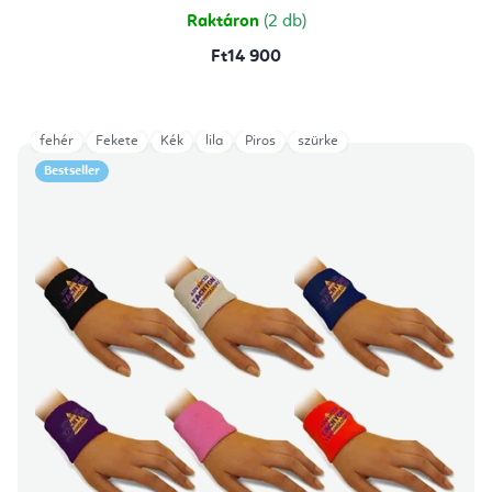
Raktáron
(2 db)
Ft14 900
fehér
Fekete
Kék
lila
Piros
szürke
Bestseller