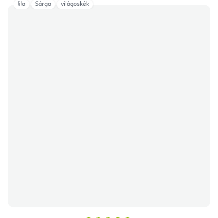
lila
Sárga
világoskék
A