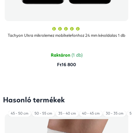
A
termék
átlagos
Tachyon Ultra mikrolemez mobiltelefonhoz 24 mm kétoldalas 1 db
értékelése
5-
ből
5,0
csillag.
Raktáron
(1 db)
Ft16 800
Hasonló termékek
45 - 50 cm
50 - 55 cm
35 - 40 cm
40 - 45 cm
30 - 35 cm
55