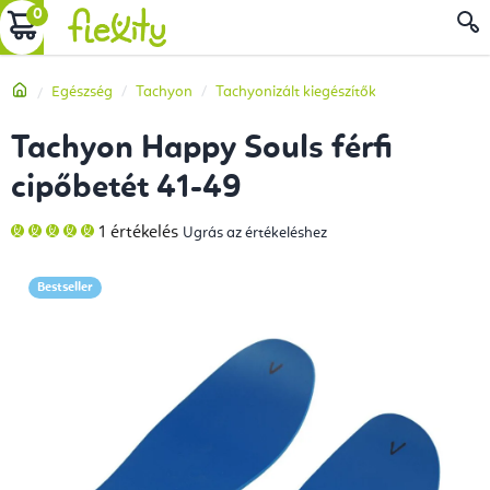
Ugrás
KOSÁR
a
fő
Kezdőlap
Egészség
Tachyon
Tachyonizált kiegészítők
tartalomhoz
Tachyon Happy Souls férfi
cipőbetét 41-49
A
1 értékelés
Ugrás az értékeléshez
termék
átlagos
értékelése
5-
Bestseller
ből
5,0
csillag.