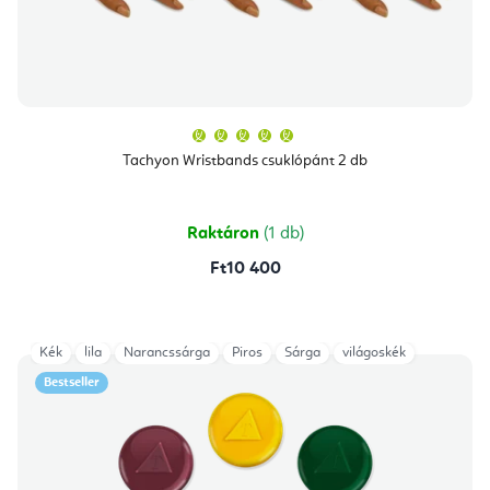
A
termék
átlagos
Tachyon Wristbands csuklópánt 2 db
értékelése
5-
ből
5,0
csillag.
Raktáron
(1 db)
Ft10 400
Kék
lila
Narancssárga
Piros
Sárga
világoskék
Bestseller