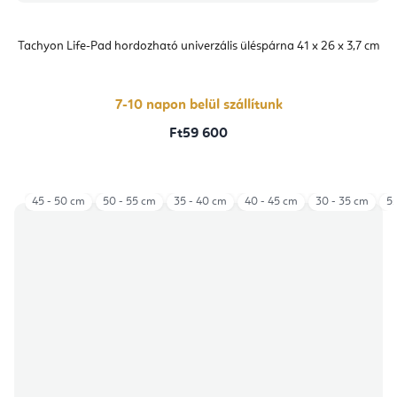
Tachyon Life-Pad hordozható univerzális üléspárna 41 x 26 x 3,7 cm
7-10 napon belül szállítunk
Ft59 600
45 - 50 cm
50 - 55 cm
35 - 40 cm
40 - 45 cm
30 - 35 cm
55