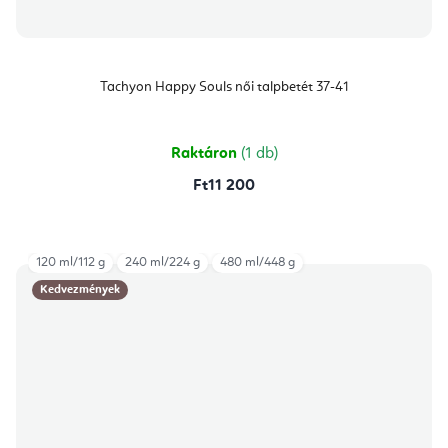
Tachyon Happy Souls női talpbetét 37-41
Raktáron
(1 db)
Ft11 200
120 ml/112 g
240 ml/224 g
480 ml/448 g
Kedvezmények