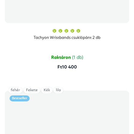
A
termék
átlagos
Tachyon Wristbands csuklópánt 2 db
értékelése
5-
ből
5,0
csillag.
Raktáron
(1 db)
Ft10 400
fehér
Fekete
Kék
lila
Bestseller