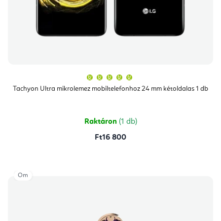
A
termék
átlagos
Tachyon Ultra mikrolemez mobiltelefonhoz 24 mm kétoldalas 1 db
értékelése
5-
ből
5,0
csillag.
Raktáron
(1 db)
Ft16 800
Om