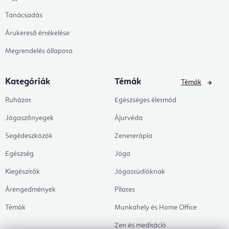
Tanácsadás
Árukereső értékelése
Megrendelés állapota
Kategóriák
Témák
Témák
Ruházat
Egészséges életmód
Jógaszőnyegek
Ájurvéda
Segédeszközök
Zeneterápia
Egészség
Jóga
Kiegészítők
Jógastúdióknak
Árengedmények
Pilates
Témák
Munkahely és Home Office
Zen és meditáció