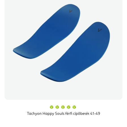
A
termék
átlagos
Tachyon Happy Souls férfi cipőbetét 41-49
értékelése
5-
ből
5,0