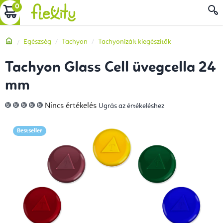
Ugrás
KOSÁR
a
fő
Kezdőlap
Egészség
Tachyon
Tachyonizált kiegészítők
tartalomhoz
Tachyon Glass Cell üvegcella 24
mm
A
Nincs értékelés
Ugrás az értékeléshez
termék
átlagos
értékelése
5-
Bestseller
ből
0,0
csillag.