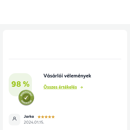
L
á
b
l
é
Vásárlói vélemények
c
98 %
Összes értékelés
Jarka
2024.01.15.