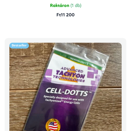
csillag.
Raktáron
(1 db)
Ft11 200
Bestseller