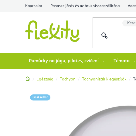
Ugrás
Kapcsolat
Panaszeljárás és az áruk visszaszállítása
Adat
a
fő
tartalomhoz
Pomůcky na jógu, pilates, cvičení
Témata
Kezdőlap
Egészség
Tachyon
Tachyonizált kiegészítők
T
Bestseller