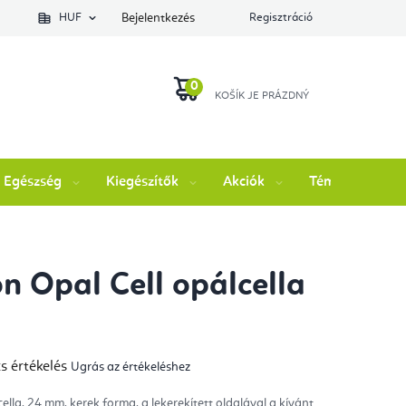
lés állapotát
HUF
Bejelentkezés
Regisztráció
KOSÁR
Egészség
Kiegészítők
Akciók
Témák
M
n Opal Cell opálcella
m
s értékelés
Ugrás az értékeléshez
mék
gos
kelése
ella, 24 mm, kerek forma, a lekerekített oldalával a kívánt