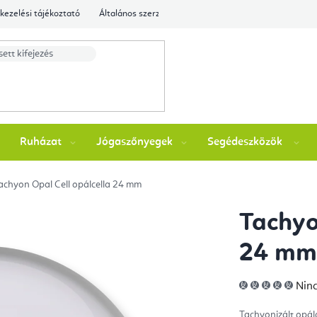
kezelési tájékoztató
Általános szerződési feltételek
Ellenőrizze a rende
Ruházat
Jógaszőnyegek
Segédeszközök
achyon Opal Cell opálcella 24 mm
Tachyo
24 m
A
Ninc
ter
átla
érté
Tachyonizált opálc
5-