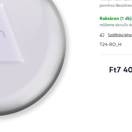
ből
ponthoz illeszthető
0,0
csill
Raktáron
(1 db)
Szállítási le
T24-RO_H
Ft7 4
Egységár: