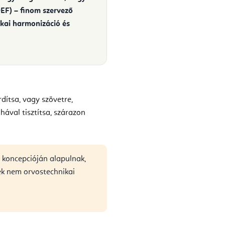
OEF)
– finom szervező
ikai harmonizáció és
rdítsa, vagy szövetre,
hával tisztítsa, szárazon
koncepcióján alapulnak,
ék nem orvostechnikai