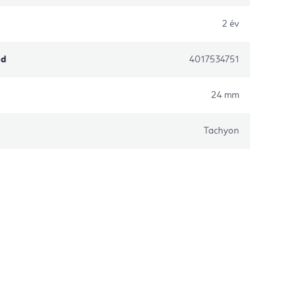
2 év
ód
4017534751
24 mm
Tachyon