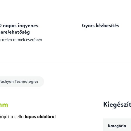
0 napos ingyenes
Gyors kézbesítés
serelehetőség
rtetlen termék esetében
achyon Technologies
 mm
Kiegészí
áját a cella
lapos oldaláról
Kategória