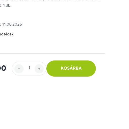
, 1 db.
ag.
11.08.2026
hetőségek
00
KOSÁRBA