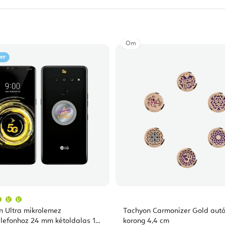
Om
ler
A
termék
átlagos
n Ultra mikrolemez
Tachyon Carmonizer Gold aut
értékelése
5-
lefonhoz 24 mm kétoldalas 1
korong 4,4 cm