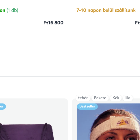
ből
5,0
csillag.
ron
(1 db)
7-10 napon belül szállítunk
Ft16 800
Ft
fehér
Fekete
Kék
lila
ler
Bestseller