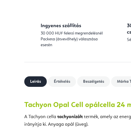
Ingyenes szállítás
3
c
30 000 HUF feletti megrendelésnél
Packeta (átvevőhely) választása
Sé
esetén
Leírás
Értékelés
Beszélgetés
Márka
T
Tachyon Opal Cell opálcella 24
A Tachyon cella
tachyonizált
termék, amely az energi
irányítja ki. Anyaga opál (üveg).