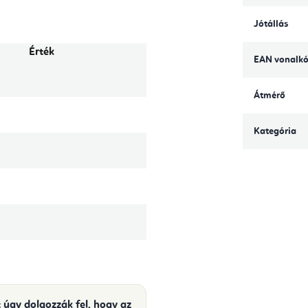
Jótállás
Érték
EAN vonalk
Átmérő
Kategória
 úgy dolgozzák fel, hogy az