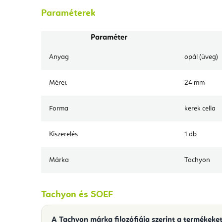
Paraméterek
Paraméter
Anyag
opál (üveg)
Méret
24 mm
Forma
kerek cella
Kiszerelés
1 db
Márka
Tachyon
Tachyon és SOEF
A Tachyon márka filozófiája szerint a termékeket