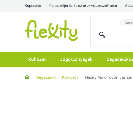
Ugrás
Kapcsolat
Panaszeljárás és az áruk visszaszállítása
Adat
a
fő
tartalomhoz
Ruházat
Jógaszőnyegek
Segédeszkö
Kezdőlap
Kiegészítők
Karkötők
Flexity Mala rodonit és szü