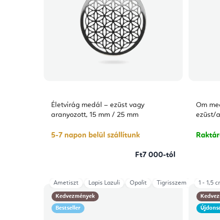
Életvirág medál – ezüst vagy
Om medá
aranyozott, 15 mm / 25 mm
ezüst/a
5-7 napon belül szállítunk
Raktá
Ft7 000-tól
Ametiszt
Lapis Lazuli
Opalit
Tigrisszem
1 - 1,5 
Kedvezmények
Kedvez
Bestseller
Újdons