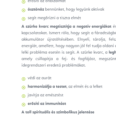
erősíti az önbizalmat
ösztönöz
bennünket, hogy legyünk aktívak
segít megőrizni a tiszta elmét
A szürke kvarc
megtisztítja a negatív energiákat
és
kapcsolatokat. Ismert róla, hogy segít a fáradtságb
akkumulátor újratöltésében. Elnyeli, tárolja, fe
energiát, amellett, hogy nagyon jól fel tudja oldani
lelki probléma esetén is segít. A szürke kvarc
, a
leg
amely
csillapítja a fej- és fogfájást, megszü
idegrendszeri eredetű problémákat.
védi az aurát
harmonizálja
a testet
, az elmét és a lelket
javítja az emésztést
erősíti az immunitást
A toll spirituális és szimbolikus jelentése