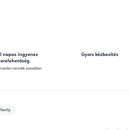
0 napos ingyenes
Gyors kézbesítés
serelehetőség
rtetlen termék esetében
lexity