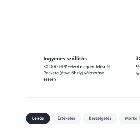
Ingyenes szállítás
3
c
30 000 HUF feletti megrendelésnél
Packeta (átvevőhely) választása
Sé
esetén
Leírás
Értékelés
Beszélgetés
Márka
F