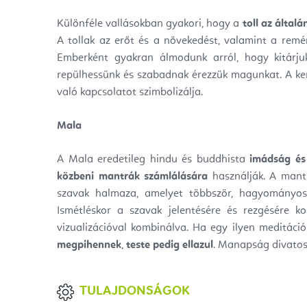
Különféle vallásokban gyakori, hogy a
toll az általá
A tollak az erőt és a növekedést, valamint a remé
Emberként gyakran álmodunk arról, hogy kitárju
repülhessünk és szabadnak érezzük magunkat. A ker
való kapcsolatot szimbolizálja.
Mala
A Mala eredetileg hindu és buddhista
imádság és
közbeni mantrák számlálására
használják. A mantr
szavak halmaza, amelyet többször, hagyományos
Ismétléskor a szavak jelentésére és rezgésére ko
vizualizációval kombinálva. Ha egy ilyen meditáci
megpihennek
,
teste pedig ellazul
. Manapság divatos k
TULAJDONSÁGOK