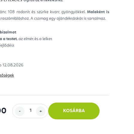
mék
gos
kelése
klánc 108 rodonit és szürke kvarc gyöngyökkel.
Malaként is
aszámláláshoz. A csomag egy ajándéktáskát is tartalmaz.
ag.
nbizalmat
ja
a testet
, az elmét és a lelket
 fejlődést
12.08.2026
hetőségek
00
KOSÁRBA