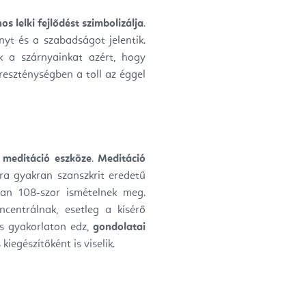
nos lelki fejlődést szimbolizálja
.
nyt és a szabadságot jelentik.
k a szárnyainkat azért, hogy
eszténységben a toll az éggel
 meditáció eszköze
.
Meditáció
a gyakran szanszkrit eredetű
an 108-szor ismételnek meg.
ncentrálnak, esetleg a kísérő
ós gyakorlaton edz,
gondolatai
iegészítőként is viselik.