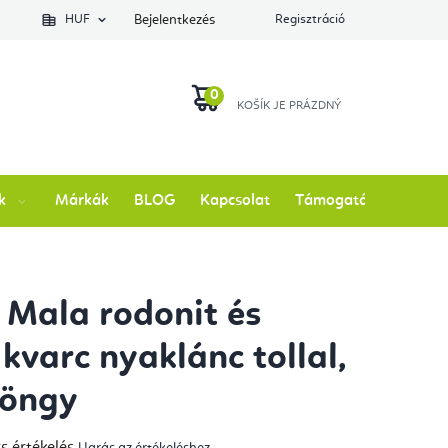
lés állapotát
HUF
Bejelentkezés
Regisztráció
KOSÁR
k
Márkák
BLOG
Kapcsolat
Támogatás
y Mala rodonit és
 kvarc nyaklánc tollal,
yöngy
s értékelés
Ugrás az értékeléshez