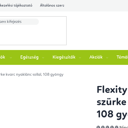
kezelési tájékoztató
Általános szerződési feltételek
Ellenőrizze a rende
zök
Egészség
Kiegészítők
Akciók
Témá
rke kvarc nyaklánc tollal, 108 gyöngy
Flexit
szürke
108 g
A
Ninc