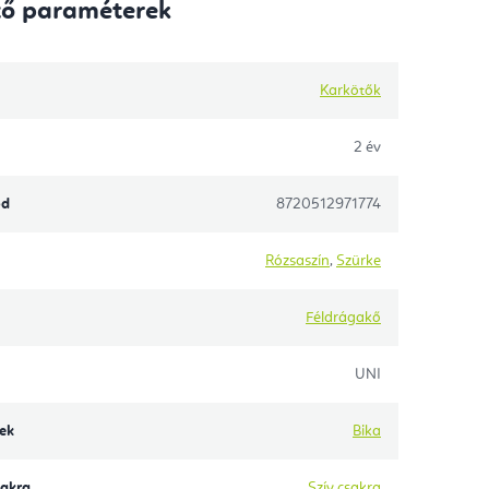
tő paraméterek
Karkötők
2 év
ód
8720512971774
Rózsaszín
,
Szürke
Féldrágakő
UNI
yek
Bika
akra
Szív csakra