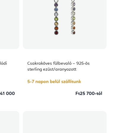
lódi
Csakraköves fülbevaló – 925-ös
sterling ezüst/aranyozott
5-7 napon belül szállítunk
t41 000
Ft25 700-tól