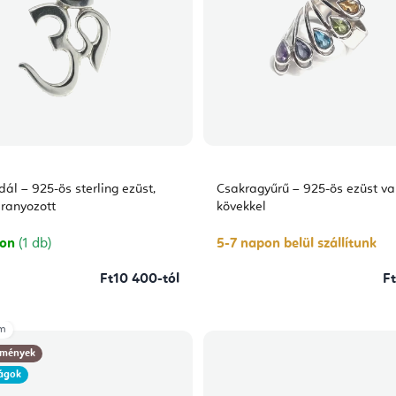
l – 925-ös sterling ezüst,
Csakragyűrű – 925-ös ezüst va
ranyozott
kövekkel
ron
(1 db)
5-7 napon belül szállítunk
Ft10 400-tól
F
cm
mények
ágok