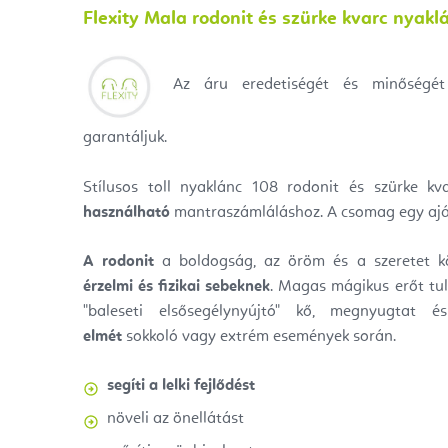
Flexity Mala rodonit és szürke kvarc nyaklá
Az áru eredetiségét és minőségét 
garantáljuk.
Stílusos toll nyaklánc 108 rodonit és szürke k
használható
mantraszámláláshoz. A csomag egy aján
A rodonit
a boldogság, az öröm és a szeretet k
érzelmi és fizikai sebeknek
. Magas mágikus erőt tula
"baleseti elsősegélynyújtó" kő, megnyugtat 
elmét
sokkoló vagy extrém események során.
segíti a lelki fejlődést
növeli az önellátást