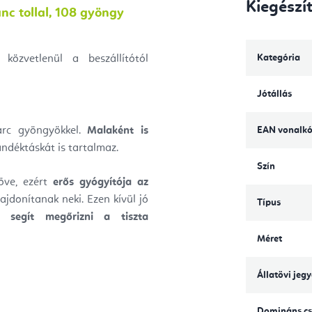
Kiegészí
nc tollal, 108 gyöngy
Kategória
közvetlenül a beszállítótól
Jótállás
EAN vonalk
varc gyöngyökkel.
Malaként is
déktáskát is tartalmaz.
Szín
öve, ezért
erős gyógyítója az
jdonítanak neki. Ezen kívül jó
Típus
és
segít megőrizni a tiszta
Méret
Állatövi jeg
Domináns cs