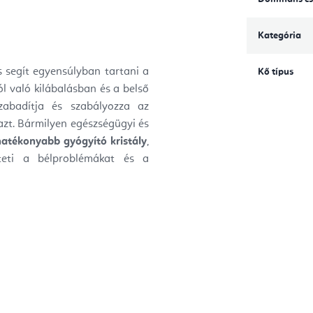
Kategória
 segít egyensúlyban tartani a
Kő típus
ól való kilábalásban és a belső
lszabadítja és szabályozza az
 azt. Bármilyen egészségügyi és
hatékonyabb gyógyító kristály
,
nteti a bélproblémákat és a