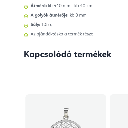
Átmérő:
kb
440 mm - kb 40 cm
A golyók átmérője:
kb 8 mm
Súly:
105 g
Az ajándéktáska a termék része
Kapcsolódó termékek