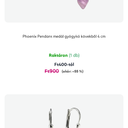
Phoenix Pendant medál gyógyító kövekből 4 cm
Raktáron
(1 db)
Ft400-tól
Ft900
(akár: –55 %)