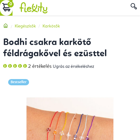
Ugrás
KOSÁR
a
fő
Kezdőlap
Kiegészítők
Karkötők
tartalomhoz
Bodhi csakra karkötő
féldrágakővel és ezüsttel
A
2 értékelés
Ugrás az értékeléshez
termék
átlagos
értékelése
5-
Bestseller
ből
5,0
csillag.