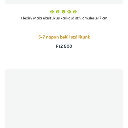
A
termék
átlagos
Flexity Mala elasztikus karkötő szív amulettel 7 cm
értékelése
5-
ből
5,0
csillag.
5-7 napon belül szállítunk
Ft2 500