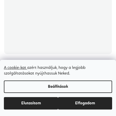
Bodhi Mala rózsafa karkötő vörös bojttal
A cookie-kat
azért használjuk, hogy a legjobb
szolgáltatásokat nyújthassuk Neked.
5-7 napon belül szállítunk
Beállítások
Ft2 000
Elutasítom
Elfogadom