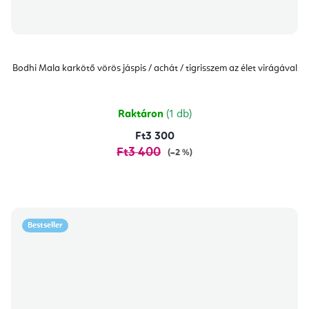
Bodhi Mala karkötő vörös jáspis / achát / tigrisszem az élet virágával
Raktáron
(1 db)
Ft3 300
Ft3 400
(–2 %)
Bestseller