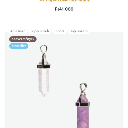
5-7 napon belül szállítunk
Ft41 000
Ametiszt
Lapis Lazuli
Opalit
Tigrisszem
Kedvezmények
Bestseller