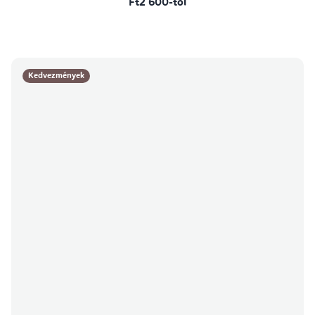
Ft2 600-tól
Kedvezmények