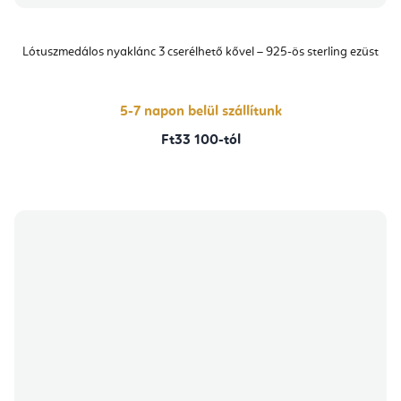
Lótuszmedálos nyaklánc 3 cserélhető kővel – 925-ös sterling ezüst
5-7 napon belül szállítunk
Ft33 100-tól