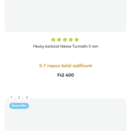
A
termék
átlagos
Flexity karkötő fekete Turmalin 5 mm
értékelése
5-
ből
5,0
csillag.
5-7 napon belül szállítunk
Ft2 400
1
2
3
Bestseller