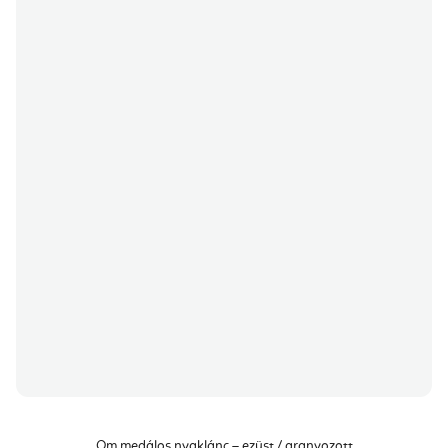
Om medálos nyaklánc – ezüst / aranyozott