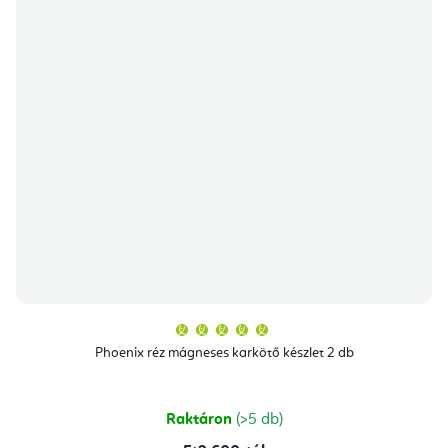
A
termék
átlagos
Phoenix réz mágneses karkötő készlet 2 db
értékelése
5-
ből
5,0
csillag.
Raktáron
(>5 db)