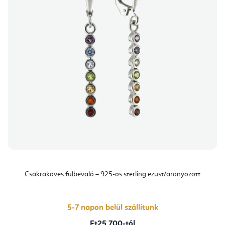
Csakraköves fülbevaló – 925-ös sterling ezüst/aranyozott
5-7 napon belül szállítunk
Ft25 700-tól