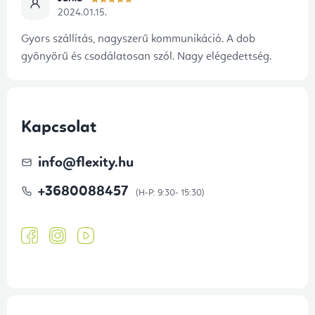
2024.01.15.
Gyors szállítás, nagyszerű kommunikáció. A dob
gyönyörű és csodálatosan szól. Nagy elégedettség.
Kapcsolat
info
@
flexity.hu
+3680088457