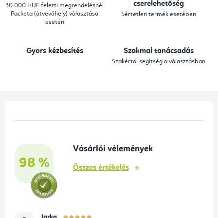
i
cserelehetőség
30 000 HUF feletti megrendelésnél
Packeta (átvevőhely) választása
Sértetlen termék esetében
r
esetén
á
n
Gyors kézbesítés
Szakmai tanácsadás
y
Szakértői segítség a választásban
í
t
á
L
s
á
e
b
l
Vásárlói vélemények
l
e
98 %
é
m
Összes értékelés
e
c
i
Jarka