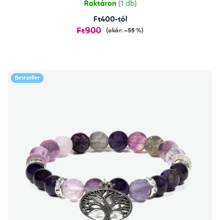
Raktáron
(1 db)
Ft400-tól
Ft900
(akár: –55 %)
Bestseller