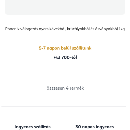
Phoenix válogatás nyers kövekből, kristályokból és ásványokból 1kg
5-7 napon belül szállítunk
Ft3 700-tól
összesen
4
termék
L
i
s
t
a
Ingyenes szállítás
30 napos ingyenes