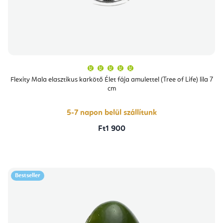
A
termék
átlagos
Flexity Mala elasztikus karkötő Élet fája amulettel (Tree of Life) lila 7
értékelése
cm
5-
ből
5,0
csillag.
5-7 napon belül szállítunk
Ft1 900
Bestseller