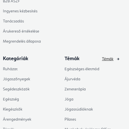
B2B ÁSZF
Ingyenes kézbesítés
Tanácsadás
Árukereső értékelése
Megrendelés állapota
Kategóriák
Témák
Témák
Ruházat
Egészséges életmód
Jógaszőnyegek
Ájurvéda
Segédeszközök
Zeneterápia
Egészség
Jóga
Kiegészítők
Jógastúdióknak
Árengedmények
Pilates