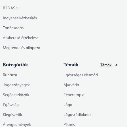
B2B ÁSZF
Ingyenes kézbesítés
Tanácsadás
Árukereső értékelése
Megrendelés állapota
Kategóriák
Témák
Témák
Ruházat
Egészséges életmód
Jógaszőnyegek
Ájurvéda
Segédeszközök
Zeneterápia
Egészség
Jóga
Kiegészítők
Jógastúdióknak
Árengedmények
Pilates