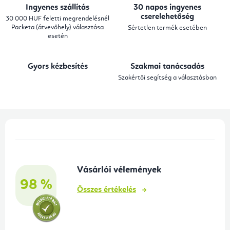
a
Ingyenes szállítás
30 napos ingyenes
i
cserelehetőség
30 000 HUF feletti megrendelésnél
Packeta (átvevőhely) választása
Sértetlen termék esetében
r
esetén
á
n
Gyors kézbesítés
Szakmai tanácsadás
y
Szakértői segítség a választásban
í
t
á
L
s
á
e
b
l
Vásárlói vélemények
l
e
98 %
é
m
Összes értékelés
e
c
i