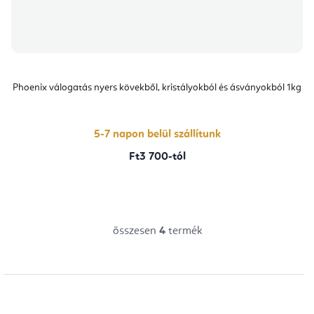
Phoenix válogatás nyers kövekből, kristályokból és ásványokból 1kg
5-7 napon belül szállítunk
Ft3 700-tól
összesen
4
termék
L
i
s
t