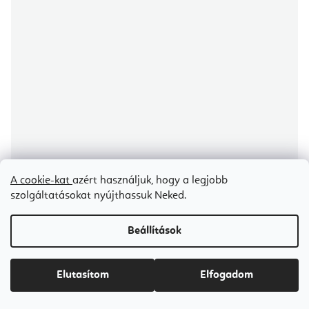
A cookie-kat
azért használjuk, hogy a legjobb
szolgáltatásokat nyújthassuk Neked.
Beállítások
Ledraplastic Overball Softgym rehabilitációs edzőlabda 23 cm
Elutasítom
Elfogadom
Raktáron
(1 db)
Ft2 400