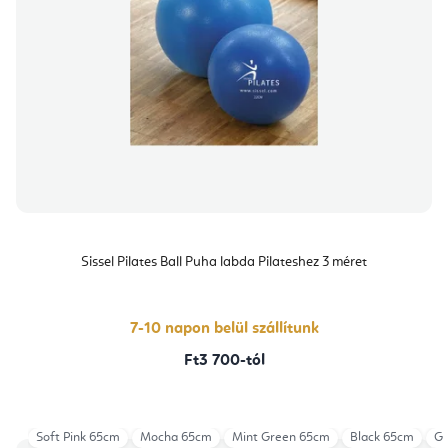
Sissel Pilates Ball Puha labda Pilateshez 3 méret
7-10 napon belül szállítunk
Ft3 700-tól
Soft Pink 65cm
Mocha 65cm
Mint Green 65cm
Black 65cm
Gr