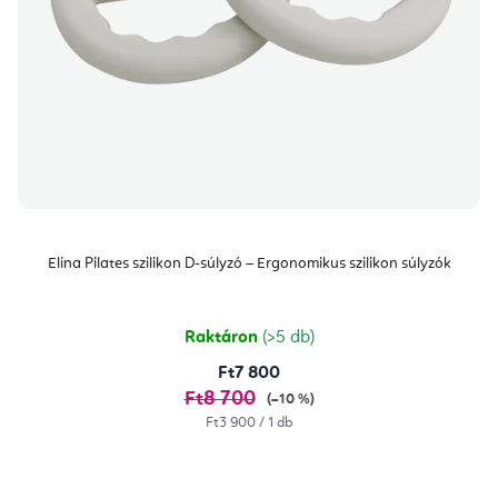
Elina Pilates szilikon D-súlyzó – Ergonomikus szilikon súlyzók
Raktáron
(>5 db)
Ft7 800
Ft8 700
(–10 %)
Egységár:
Ft3 900 / 1 db