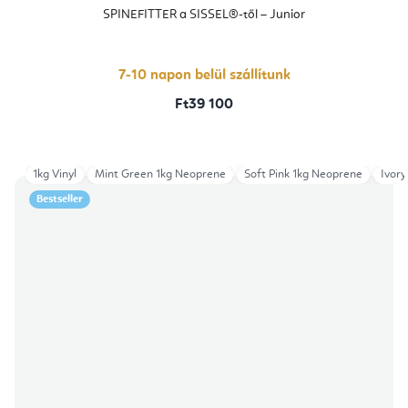
SPINEFITTER a SISSEL®-től – Junior
7-10 napon belül szállítunk
Ft39 100
1kg Vinyl
Mint Green 1kg Neoprene
Soft Pink 1kg Neoprene
Ivory
Bestseller