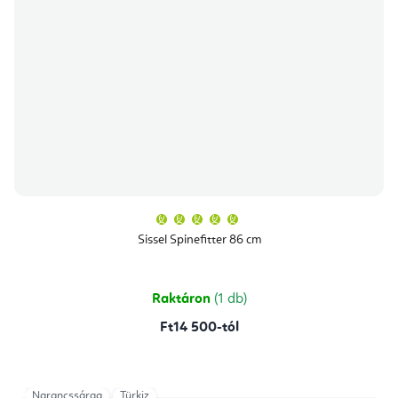
A
termék
átlagos
Sissel Spinefitter 86 cm
értékelése
5-
ből
5,0
csillag.
Raktáron
(1 db)
Ft14 500-tól
Narancssárga
Türkiz