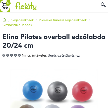
Ugrás
KOSÁR
a
fő
Kezdőlap
Segédeszközök
Pilates és fitnessz segédeszközök
tartalomhoz
Gimnasztikai labdák
Elina Pilates overball edzőlabda
20/24 cm
A
Nincs értékelés
Ugrás az értékeléshez
termék
átlagos
értékelése
5-
ből
0,0
csillag.