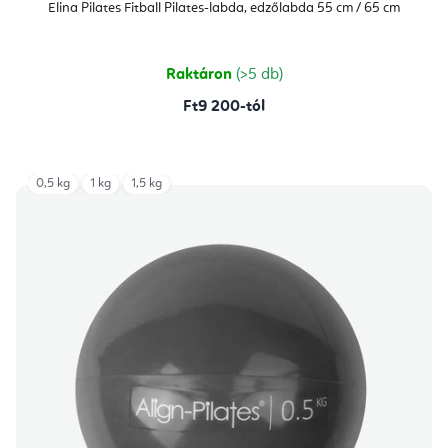
Elina Pilates Fitball Pilates-labda, edzőlabda 55 cm / 65 cm
Raktáron
(>5 db)
Ft9 200-tól
0,5 kg
1 kg
1,5 kg