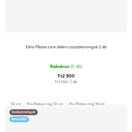
Elina Pilates core sliders csúszókorongok 2 db
Raktáron
(5 db)
Ft2 900
Egységár:
Ft1 450 / 1 db
30 cm
Pro Pilates ring 30 cm
Pro Pilates ring 36 cm
Kedvezmények
Bestseller