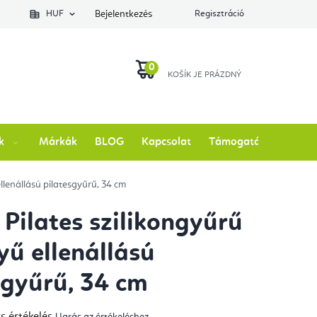
lés állapotát
HUF
Bejelentkezés
Regisztráció
KOSÁR
k
Márkák
BLOG
Kapcsolat
Támogatás
ellenállású pilatesgyűrű, 34 cm
 Pilates szilikongyűrű
yű ellenállású
sgyűrű, 34 cm
s értékelés
Ugrás az értékeléshez