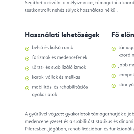
Segíthet aktiválni a mélyizmokat, támogatni a koord
testkontrollt nehéz súlyok használata nélkül.
Használati lehetőségek
Fő elő
belső és külső comb
támogat
koordin
farizmok és medencefenék
jobb m
törzs- és stabilizáló izmok
kompakt
karok, vállak és mellkas
könnyű 
mobilitási és rehabilitációs
gyakorlatok
A gyűrűvel végzett gyakorlatok támogathatják a job
medencehelyzetet és a stabilitást statikus és dinam
Pilatesben, jógában, rehabilitációban és funkcionáli