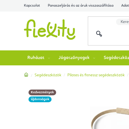
Ugrás
Kapcsolat
Panaszeljárás és az áruk visszaszállítása
Adat
a
fő
tartalomhoz
Ruházat
Jógaszőnyegek
Segédeszkö
Kezdőlap
Segédeszközök
Pilates és fitnessz segédeszközök
Kedvezmények
Újdonságok