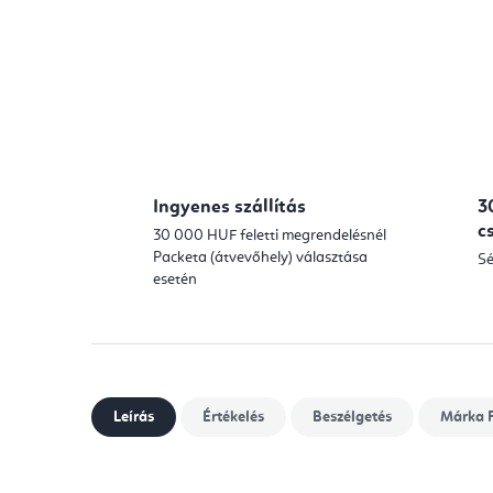
Ingyenes szállítás
3
c
30 000 HUF feletti megrendelésnél
Packeta (átvevőhely) választása
Sé
esetén
Leírás
Értékelés
Beszélgetés
Márka
F