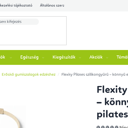
kezelési tájékoztató
Általános szerződési feltételek
Ellenőrizze a rende
zök
Egészség
Kiegészítők
Akciók
Témá
Erősítő gumiszalagok edzéshez
Flexity Pilates szilikongyűrű – könnyű 
Flexity
– könn
pilate
A
Ninc