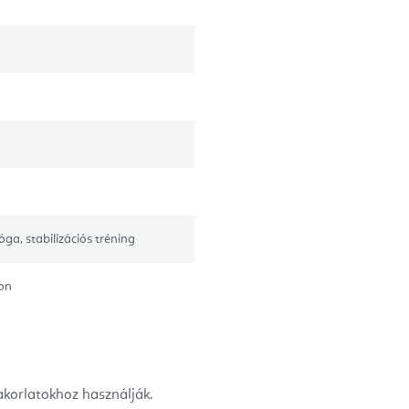
jóga, stabilizációs tréning
kon
yakorlatokhoz használják.