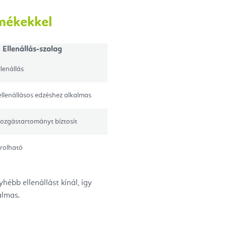
mékekkel
Ellenállás-szalag
lenállás
llenállásos edzéshez alkalmas
zgástartományt biztosít
rolható
hébb ellenállást kínál, így
almas.