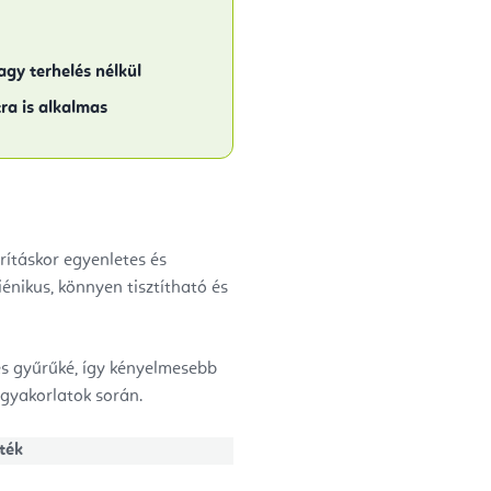
agy terhelés nélkül
ra is alkalmas
rításkor egyenletes és
giénikus, könnyen tisztítható és
tes gyűrűké, így kényelmesebb
 gyakorlatok során.
ték