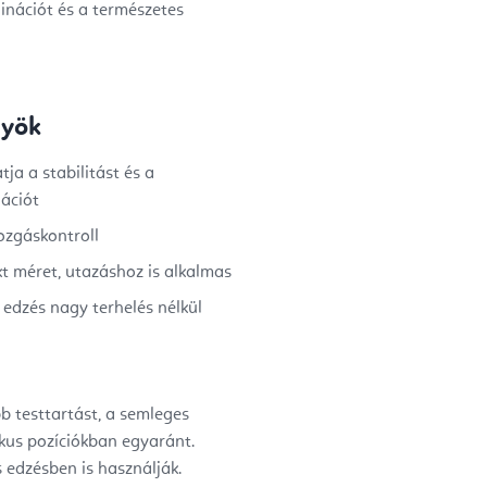
inációt és a természetes
nyök
ja a stabilitást és a
ációt
ozgáskontroll
 méret, utazáshoz is alkalmas
edzés nagy terhelés nélkül
b testtartást, a semleges
ikus pozíciókban egyaránt.
s edzésben is használják.