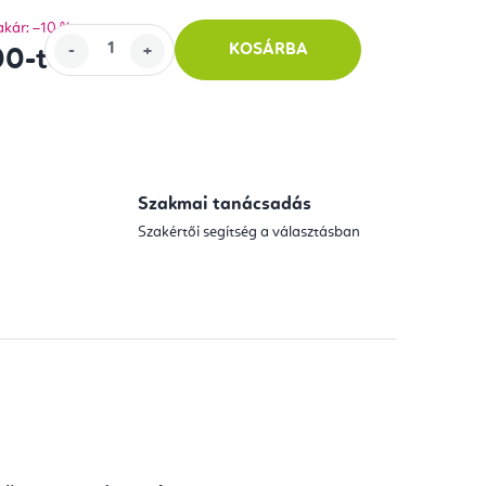
akár: –10 %
KOSÁRBA
00
-tól
Szakmai tanácsadás
Szakértői segítség a választásban