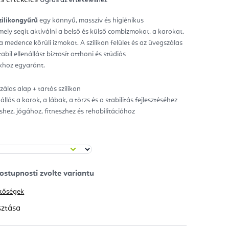
mék
gos
kelése
szilikongyűrű
egy könnyű, masszív és higiénikus
mely segít aktiválni a belső és külső combizmokat, a karokat,
ag.
a medence körüli izmokat. A szilikon felület és az üvegszálas
bil ellenállást biztosít otthoni és stúdiós
khoz egyaránt.
álas alap + tartós szilikon
llás a karok, a lábak, a törzs és a stabilitás fejlesztéséhez
eshez, jógához, fitneszhez és rehabilitációhoz
hetőségek
sztása