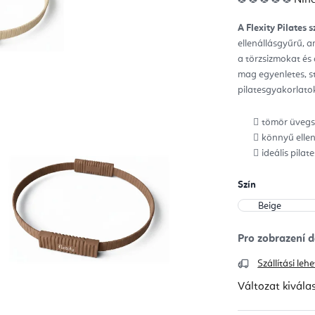
ter
átla
érté
A Flexity Pilates 
5-
ből
ellenállásgyűrű, a
0,0
csill
a törzsizmokat és 
mag egyenletes, sta
pilatesgyakorlato
tömör üvegsz
könnyű ellená
ideális pilat
Szín
Szállítási le
Változat kivála