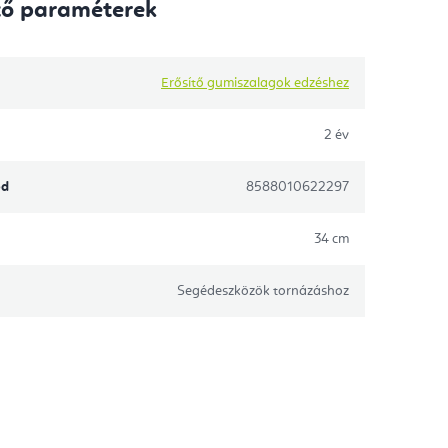
tő paraméterek
Erősítő gumiszalagok edzéshez
2 év
ód
8588010622297
34 cm
Segédeszközök tornázáshoz