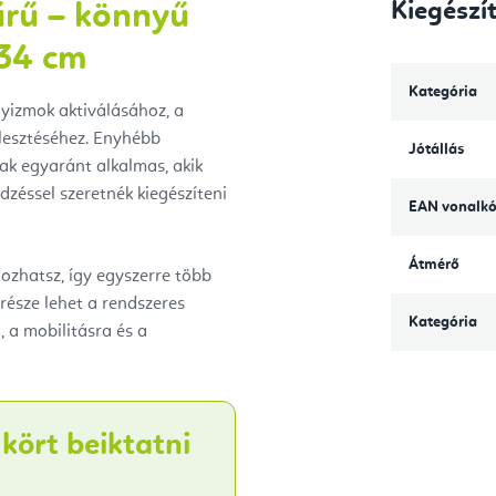
Kiegészí
yűrű – könnyű
 34 cm
Kategória
élyizmok aktiválásához, a
jlesztéséhez. Enyhébb
Jótállás
ak egyaránt alkalmas, akik
dzéssel szeretnék kiegészíteni
EAN vonalk
Átmérő
lgozhatsz, így egyszerre több
része lehet a rendszeres
Kategória
 a mobilitásra és a
kört beiktatni