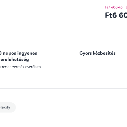
Ft7 400-tól
Ft6 6
Egységár:
0 napos ingyenes
Gyors kézbesítés
serelehetőség
rtetlen termék esetében
lexity