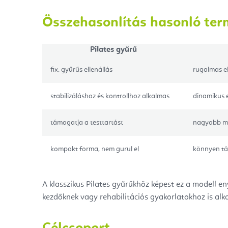
Összehasonlítás hasonló ter
Pilates gyűrű
fix, gyűrűs ellenállás
rugalmas el
stabilizáláshoz és kontrollhoz alkalmas
dinamikus e
támogatja a testtartást
nagyobb mo
kompakt forma, nem gurul el
könnyen tá
A klasszikus Pilates gyűrűkhöz képest ez a modell eny
kezdőknek vagy rehabilitációs gyakorlatokhoz is alk