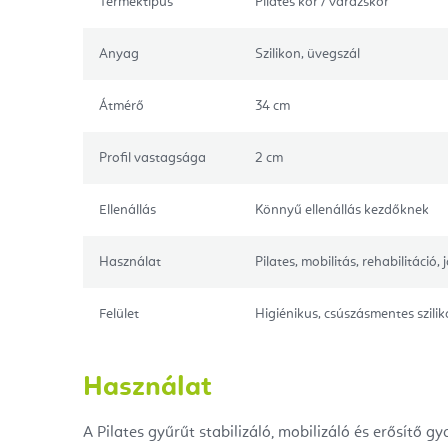
Terméktípus
Pilates kör / varázskör
Anyag
Szilikon, üvegszál
Átmérő
34 cm
Profil vastagsága
2 cm
Ellenállás
Könnyű ellenállás kezdőknek
Használat
Pilates, mobilitás, rehabilitáció, 
Felület
Higiénikus, csúszásmentes szili
Használat
A Pilates gyűrűt stabilizáló, mobilizáló és erősítő g