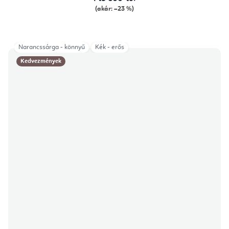
(akár: –23 %)
Narancssárga - könnyű
Kék - erős
Kedvezmények