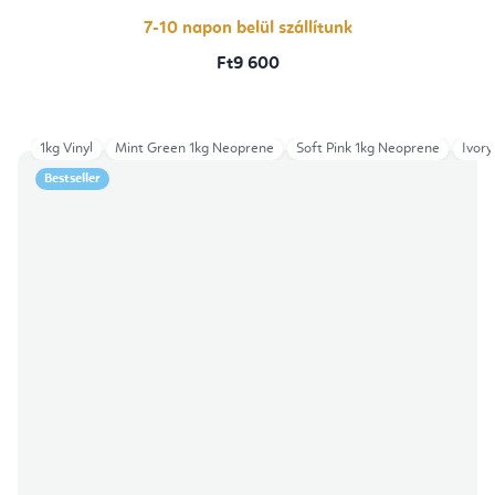
7-10 napon belül szállítunk
Ft9 600
1kg Vinyl
Mint Green 1kg Neoprene
Soft Pink 1kg Neoprene
Ivory
Bestseller