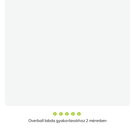
A
termék
átlagos
Overball labda gyakorlatokhoz 2 méretben
értékelése
5-
ből
5,0