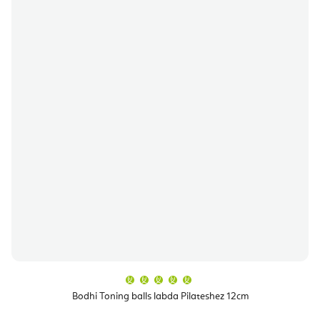
A
termék
átlagos
Bodhi Toning balls labda Pilateshez 12cm
értékelése
5-
ből