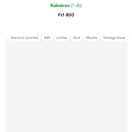
csillag.
Raktáron
(1 db)
Ft1 800
Antracit (szürke)
Kék
szürke
Azul
Mocha
Vintage Rose