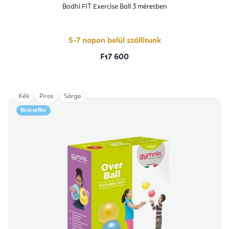
átlagos
Bodhi FIT Exercise Ball 3 méretben
értékelése
5-
ből
5,0
csillag.
5-7 napon belül szállítunk
Ft7 600
Kék
Piros
Sárga
Bestseller