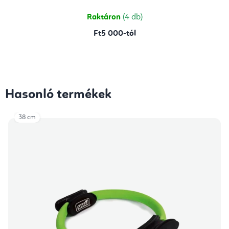
5,0
csillag.
Raktáron
(4 db)
Ft5 000-tól
Hasonló termékek
38 cm