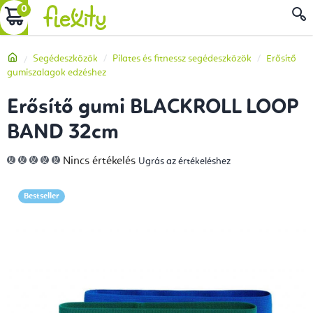
Ugrás
KOSÁR
a
fő
Kezdőlap
Segédeszközök
Pilates és fitnessz segédeszközök
Erősítő
tartalomhoz
gumiszalagok edzéshez
Erősítő gumi BLACKROLL LOOP
BAND 32cm
A
Nincs értékelés
Ugrás az értékeléshez
termék
átlagos
értékelése
5-
Bestseller
ből
0,0
csillag.