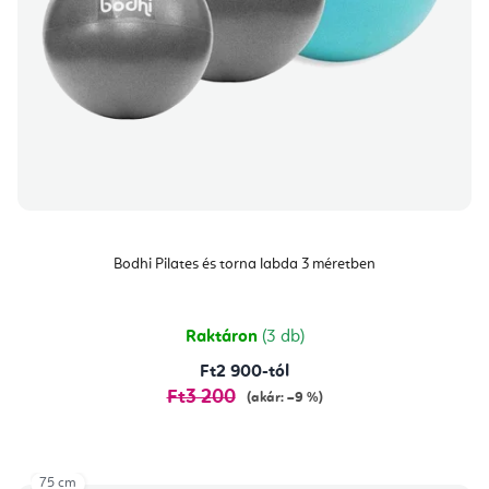
Bodhi Pilates és torna labda 3 méretben
Raktáron
(3 db)
Ft2 900-tól
Ft3 200
(akár: –9 %)
75 cm