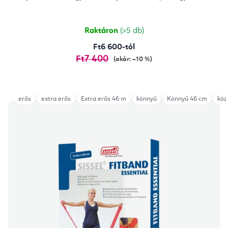
Raktáron
(>5 db)
Ft6 600-tól
Ft7 400
(akár: –10 %)
erős
extra erős
Extra erős 46 m
könnyű
Könnyű 46 cm
köz