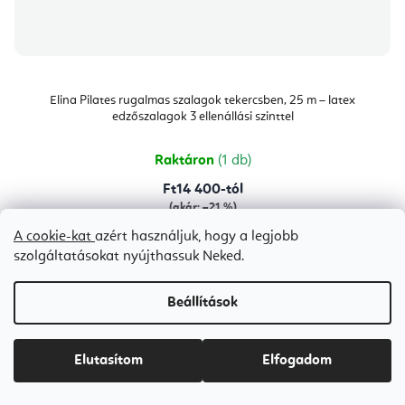
Elina Pilates rugalmas szalagok tekercsben, 25 m – latex
edzőszalagok 3 ellenállási szinttel
Raktáron
(1 db)
Ft14 400-tól
(akár: –21 %)
A cookie-kat
azért használjuk, hogy a legjobb
szolgáltatásokat nyújthassuk Neked.
Kék
Narancssárga
Rózsaszín
Zöld
Beállítások
Elutasítom
Elfogadom