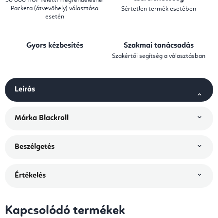
30 000 HUF feletti megrendelésnél
Packeta (átvevőhely) választása
Sértetlen termék esetében
esetén
Gyors kézbesítés
Szakmai tanácsadás
Szakértői segítség a választásban
Leírás
Márka
Blackroll
Beszélgetés
Értékelés
Kapcsolódó termékek