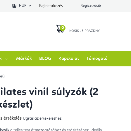
lés állapotát
HUF
Bejelentkezés
Regisztráció
KOSÁR
k
Márkák
BLOG
Kapcsolat
Támogatás
et)
ilates vinil súlyzók (2
készlet)
s értékelés
Ugrás az értékeléshez
mék
gos
kelése
úlyzók
a teljes test átmozgatásához és erősítéséhez. Ideális