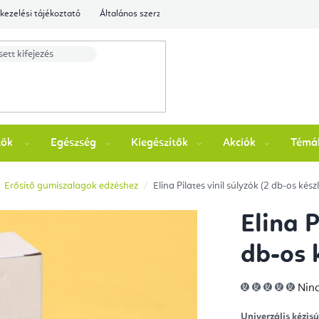
kezelési tájékoztató
Általános szerződési feltételek
Ellenőrizze a rende
zök
Egészség
Kiegészítők
Akciók
Témá
Erősítő gumiszalagok edzéshez
Elina Pilates vinil súlyzók (2 db-os készl
Elina P
db-os 
A
Ninc
ter
átla
érté
Univerzális kézis
5-