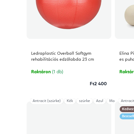
Ledraplastic Overball Softgym
Elina P
rehabilitációs edzőlabda 23 cm
es puh
Raktáron
(1 db)
Raktá
Ft2 400
Antracit (szürke)
Kék
szürke
Azul
Mocha
Antraci
Vint
Kedvez
Bestsel