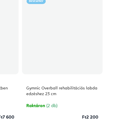
Bestseller
tben
Gymnic Overball rehabilitációs labda
edzéshez 23 cm
Raktáron
(2 db)
Ft7 600
Ft2 200