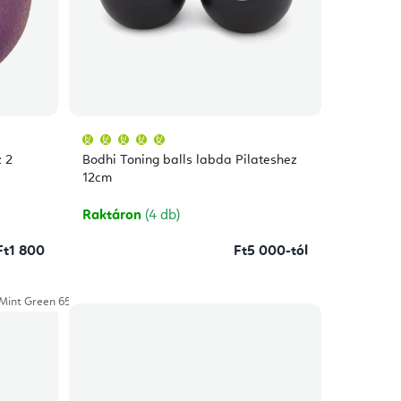
A
termék
átlagos
 2
Bodhi Toning balls labda Pilateshez
értékelése
5-
12cm
ből
5,0
csillag.
Raktáron
(4 db)
Ft1 800
Ft5 000-tól
Mint Green 65cm
Black 65cm
Grey 65cm