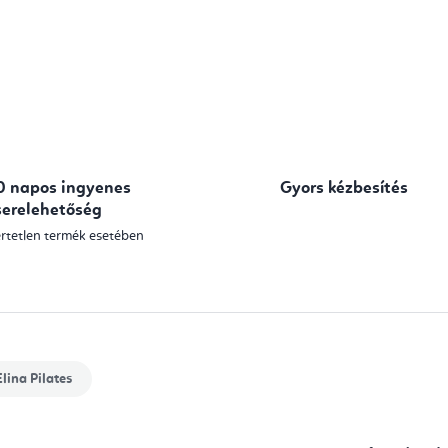
0 napos ingyenes
Gyors kézbesítés
serelehetőség
rtetlen termék esetében
lina Pilates