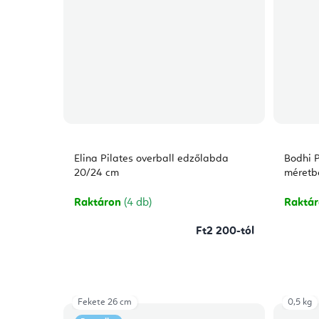
Elina Pilates overball edzőlabda
Bodhi P
20/24 cm
méretb
Raktáron
(4 db)
Raktá
Ft2 200-tól
Fekete 26 cm
0,5 kg