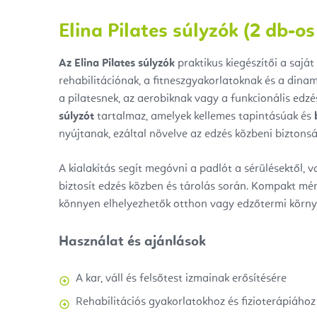
Elina Pilates súlyzók (2 db-os
Az Elina Pilates súlyzók
praktikus kiegészítői a saját
rehabilitációnak, a fitneszgyakorlatoknak és a dina
a pilatesnek, az aerobiknak vagy a funkcionális edz
súlyzót
tartalmaz, amelyek kellemes tapintásúak és
nyújtanak, ezáltal növelve az edzés közbeni biztons
A kialakítás segít megóvni a padlót a sérülésektől, v
biztosít edzés közben és tárolás során. Kompakt mé
könnyen elhelyezhetők otthon vagy edzőtermi környe
Használat és ajánlások
A kar, váll és felsőtest izmainak erősítésére
Rehabilitációs gyakorlatokhoz és fizioterápiához