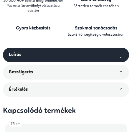
30 000 HUF feletti megrendelésnél
Packeta (átvevőhely) választása
Sértetlen termék esetében
esetén
Gyors kézbesítés
Szakmai tanácsadás
Szakértői segítség a választásban
Leírás
Beszélgetés
Értékelés
Kapcsolódó termékek
75 cm