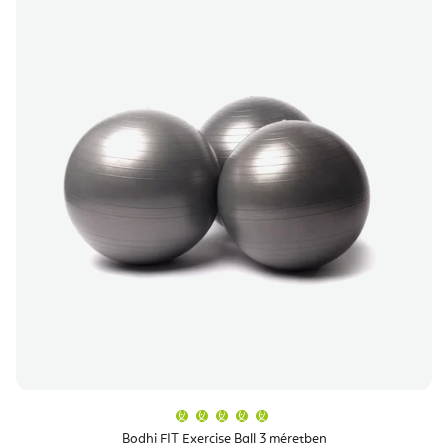
A
termék
átlagos
Bodhi FIT Exercise Ball 3 méretben
értékelése