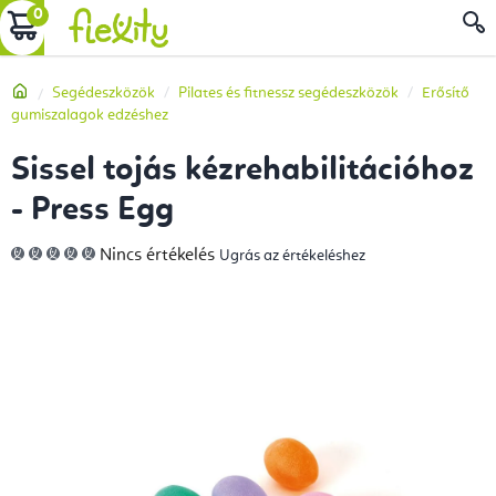
Ugrás
KOSÁR
a
fő
Kezdőlap
Segédeszközök
Pilates és fitnessz segédeszközök
Erősítő
tartalomhoz
gumiszalagok edzéshez
Sissel tojás kézrehabilitációhoz
- Press Egg
A
Nincs értékelés
Ugrás az értékeléshez
termék
átlagos
értékelése
5-
ből
0,0
csillag.