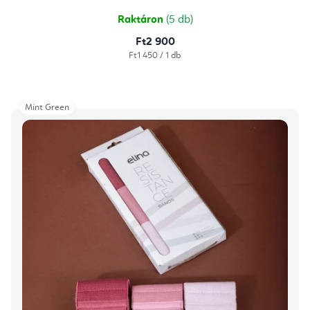
Raktáron
(5 db)
Ft2 900
Egységár:
Ft1 450 / 1 db
Mint Green