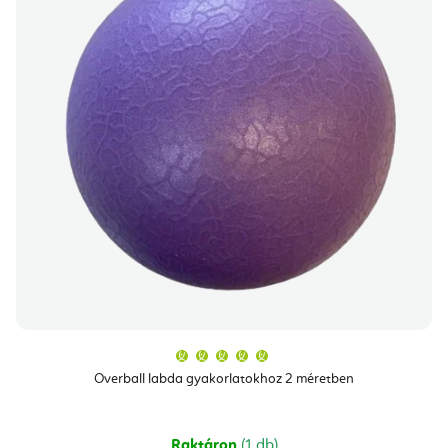
A
termék
átlagos
Overball labda gyakorlatokhoz 2 méretben
értékelése
5-
ből
5,0
csillag.
Raktáron
(1 db)