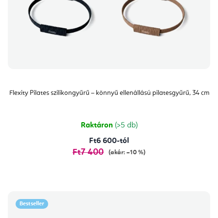
Flexity Pilates szilikongyűrű – könnyű ellenállású pilatesgyűrű, 34 cm
Raktáron
(>5 db)
Ft6 600-tól
Ft7 400
(akár: –10 %)
Bestseller