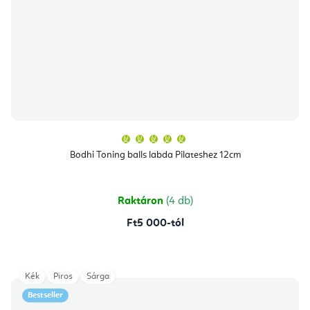
A
termék
átlagos
Bodhi Toning balls labda Pilateshez 12cm
értékelése
5-
ből
5,0
csillag.
Raktáron
(4 db)
Ft5 000-tól
Kék
Piros
Sárga
Bestseller