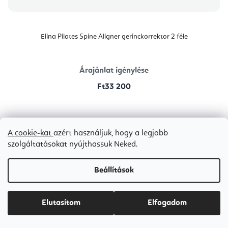
Elina Pilates Spine Aligner gerinckorrektor 2 féle
Árajánlat igénylése
Ft33 200
1kg Vinyl
Mint Green 1kg Neoprene
Soft Pink 1kg Neoprene
Ivory
A cookie-kat
azért használjuk, hogy a legjobb
Bestseller
szolgáltatásokat nyújthassuk Neked.
Beállítások
Elutasítom
Elfogadom