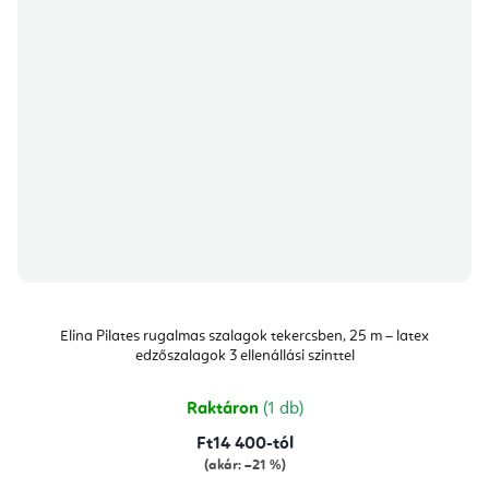
Elina Pilates rugalmas szalagok tekercsben, 25 m – latex
edzőszalagok 3 ellenállási szinttel
Raktáron
(1 db)
Ft14 400-tól
(akár: –21 %)