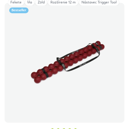
Fekete
lila
Zöld
Rozšírenie 12 m
Nástavec Trigger Tool
Bestseller
A