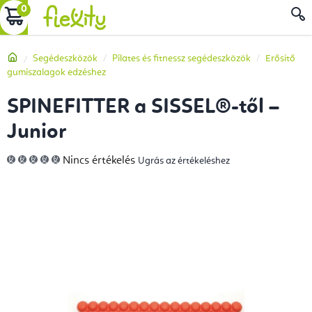
Ugrás
KOSÁR
a
fő
Kezdőlap
Segédeszközök
Pilates és fitnessz segédeszközök
Erősítő
tartalomhoz
gumiszalagok edzéshez
SPINEFITTER a SISSEL®-től –
Junior
A
Nincs értékelés
Ugrás az értékeléshez
termék
átlagos
értékelése
5-
ből
0,0
csillag.