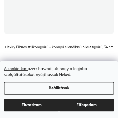
Flexity Pilates szilikongyűrű – könnyű ellenállású pilatesgyűrű, 34 cm
Raktáron
(>5 db)
A cookie-kat
azért használjuk, hogy a legjobb
Ft6 600-tól
szolgáltatásokat nyújthassuk Neked.
Ft7 400
(akár: –10 %)
Beállítások
Kék
Narancssárga
Rózsaszín
Zöld
Elutasítom
Elfogadom