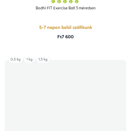
A
termék
átlagos
Bodhi FIT Exercise Ball 3 méretben
értékelése
5-
ből
5,0
csillag.
5-7 napon belül szállítunk
Ft7 600
0,5 kg
1 kg
1,5 kg