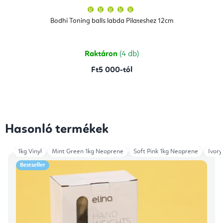
A
termék
átlagos
Bodhi Toning balls labda Pilateshez 12cm
értékelése
5-
ből
5,0
csillag.
Raktáron
(4 db)
Ft5 000-tól
Hasonló termékek
1kg Vinyl
Mint Green 1kg Neoprene
Soft Pink 1kg Neoprene
Ivory
Bestseller