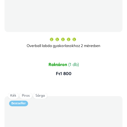
A
termék
átlagos
Overball labda gyakorlatokhoz 2 méretben
értékelése
5-
ből
5,0
csillag.
Raktáron
(1 db)
Ft1 800
Kék
Piros
Sárga
Bestseller