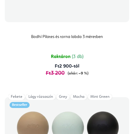
Bodhi Pilates és torna labda 3 méretben
Raktáron
(3 db)
Ft2 900-tól
Ft3 200
(akár: –9 %)
Fekete
Lágy rózsaszín
Grey
Mocha
Mint Green
Bestseller