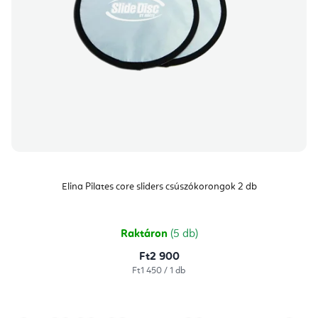
Elina Pilates core sliders csúszókorongok 2 db
Raktáron
(5 db)
Ft2 900
Egységár:
Ft1 450 / 1 db