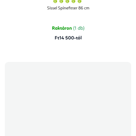
termék
átlagos
Sissel Spinefitter 86 cm
értékelése
5-
ből
5,0
csillag.
Raktáron
(1 db)
Ft14 500-tól