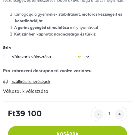
feszültséget, és természetes módon aktiválhatja a törzs mélyizmait.
támogatja a gyermekek
stabilitását, motoros készségeit és
koordinációját
A gerinc gyengéd stimulálása
mélynyomással
Két színben kapható: narancssárga és türkiz
Szín
Szállítási lehetőségek
Változat kiválasztása
Ft39 100
Egységár:
KOSÁRBA