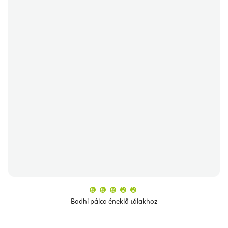
A
termék
átlagos
Bodhi pálca éneklő tálakhoz
értékelése
5-
ből
5,0