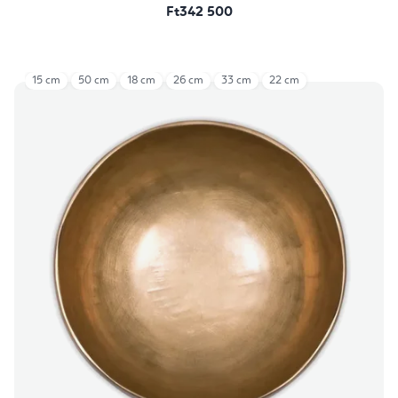
Ft342 500
15 cm
50 cm
18 cm
26 cm
33 cm
22 cm