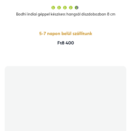
A
termék
átlagos
Bodhi indiai géppel készített hangtál díszdobozban 8 cm
értékelése
5-
ből
4,5
csillag.
5-7 napon belül szállítunk
Ft8 400