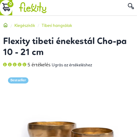
Ugrás
KOSÁR
a
fő
Kezdőlap
Kiegészítők
Tibeti hangtálak
tartalomhoz
Flexity tibeti énekestál Cho-pa
10 - 21 cm
A
5 értékelés
Ugrás az értékeléshez
termék
átlagos
értékelése
5-
Bestseller
ből
5,0
csillag.