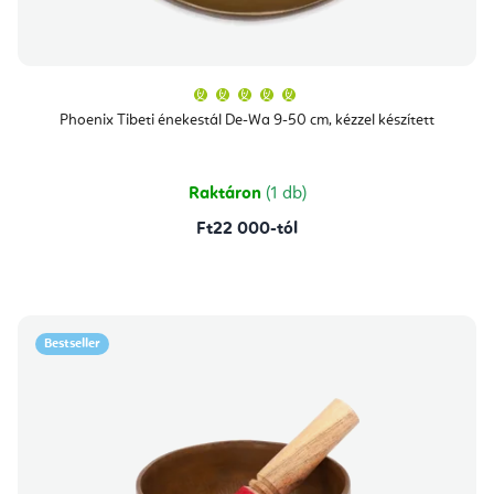
A
termék
átlagos
Phoenix Tibeti énekestál De-Wa 9-50 cm, kézzel készített
értékelése
5-
ből
5,0
csillag.
Raktáron
(1 db)
Ft22 000-tól
Bestseller