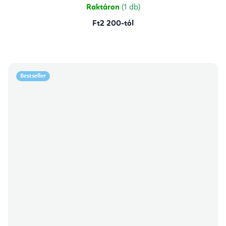
csillag.
Raktáron
(1 db)
Ft2 200-tól
Bestseller