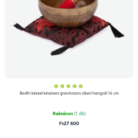
A
termék
átlagos
Bodhi kézzel készített gravírozott tibeti hangtál 14 cm
értékelése
5-
ből
5,0
csillag.
Raktáron
(1 db)
Ft27 600