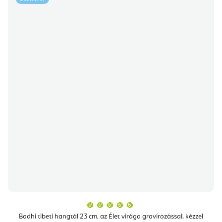
A
termék
átlagos
Bodhi tibeti hangtál 23 cm, az Élet virága gravírozással, kézzel
értékelése