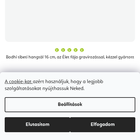
A
termék
átlagos
Bodhi tibeti hangtál 16 cm, az Élet fája gravírozással, kézzel gyártott
értékelése
5-
ből
5,0
csillag.
Ideiglenesen elfogyott
A cookie-kat
azért használjuk, hogy a legjobb
Ft33 500
szolgáltatásokat nyújthassuk Neked.
Beállítások
Bestseller
Elutasítom
Elfogadom