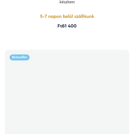
készített
5-
ből
5,0
csillag.
5-7 napon belül szállítunk
Ft61 400
Bestseller