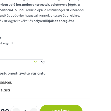
kben való használatra terveztek, beleértve a jógát, a
ag.
editációt.
A tibeti tálak oldják a feszültséget az elzáródott
tető és gyógyító hatással vannak a testre és a lélekre,
k az agyféltekéket és
helyreállítják az energiát a
t
al együtt
hetőségek
sztása