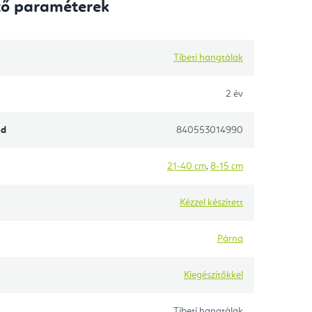
tő paraméterek
Tibeti hangtálak
2 év
ód
840553014990
21-40 cm
,
8-15 cm
Kézzel készített
Párna
Kiegészítőkkel
Tibeti hangtálak