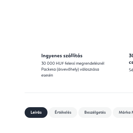
Ingyenes szállítás
3
c
30 000 HUF feletti megrendelésnél
Packeta (átvevőhely) választása
Sé
esetén
Leírás
Értékelés
Beszélgetés
Márka
M