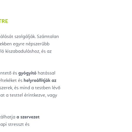
TRE
zálását szolgálják. Számtalan
években egyre népszerűbb
ó kiszabaduláshoz, és az
entető és
gyógyító
hatással
éltekéket és
helyreállítják az
zerek, és mind a testben lévő
at a testtel érintkezve, vagy
zálhatja
a szervezet
api stresszt és