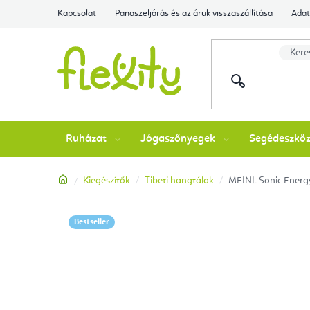
Ugrás
Kapcsolat
Panaszeljárás és az áruk visszaszállítása
Adat
a
fő
tartalomhoz
Ruházat
Jógaszőnyegek
Segédeszkö
Kezdőlap
Kiegészítők
Tibeti hangtálak
MEINL Sonic Energy
Bestseller