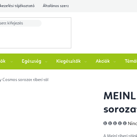
kezelési tájékoztató
Általános szerződési feltételek
Ellenőrizze a rende
zök
Egészség
Kiegészítők
Akciók
Témá
 Cosmos sorozat tibeti tál
MEINL 
sorozat
A
Ninc
ter
átla
érté
A Meinl tibeti tál
5-