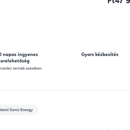
Ft47 
Egységár:
0 napos ingyenes
Gyors kézbesítés
serelehetőség
rtetlen termék esetében
einl Sonic Energy