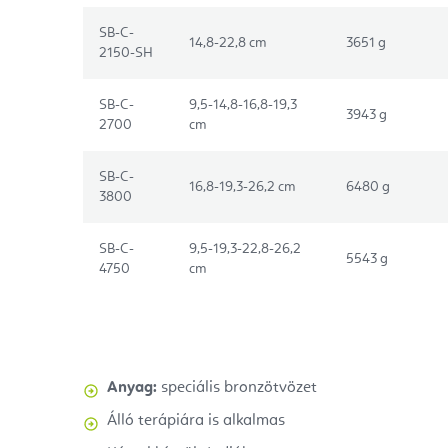
SB-C-
14,8-22,8 cm
3651 g
2150-SH
SB-C-
9,5-14,8-16,8-19,3
3943 g
2700
cm
SB-C-
16,8-19,3-26,2 cm
6480 g
3800
SB-C-
9,5-19,3-22,8-26,2
5543 g
4750
cm
Anyag:
speciális bronzötvözet
Álló terápiára is alkalmas