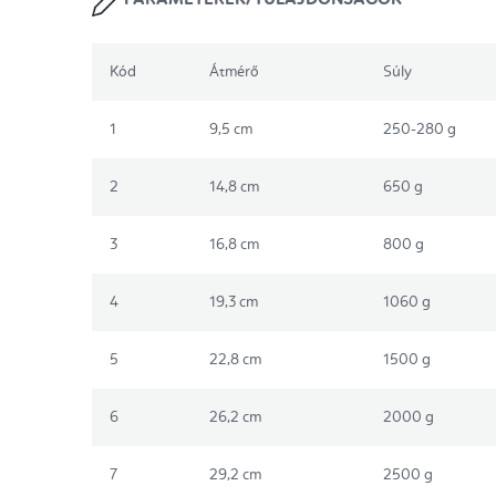
PARAMÉTEREK/TULAJDONSÁGOK
Kód
Átmérő
Súly
1
9,5 cm
250-280 g
2
14,8 cm
650 g
3
16,8 cm
800 g
4
19,3 cm
1060 g
5
22,8 cm
1500 g
6
26,2 cm
2000 g
7
29,2 cm
2500 g