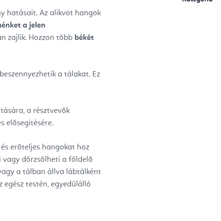
 hatásait. Az alikvot hangok
énket a jelen
an zajlik. Hozzon több
békét
 beszennyezhetik a tálakat. Ez
tására, a résztvevők
s elősegítésére.
és erőteljes hangokat hoz
i vagy dörzsölheti a földelő
agy a tálban állva lábtálként
z egész testén, egyedülálló