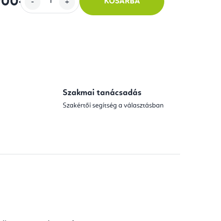
900
-tól
KOSÁRBA
Szakmai tanácsadás
Szakértői segítség a választásban