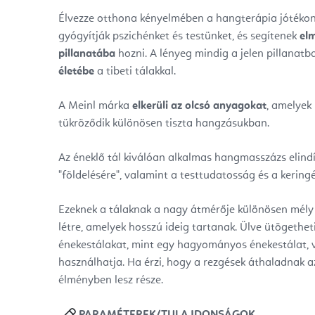
Élvezze otthona kényelmében a hangterápia jótékony
gyógyítják pszichénket és testünket, és segítenek
elm
pillanatába
hozni. A lényeg mindig a jelen pillanatb
életébe
a tibeti tálakkal.
A Meinl márka
elkerüli az olcsó anyagokat
, amelyek
tükröződik különösen tiszta hangzásukban.
Az éneklő tál kiválóan alkalmas hangmasszázs elindí
"földelésére", valamint a testtudatosság és a keringé
Ezeknek a tálaknak a nagy átmérője különösen mély 
létre, amelyek hosszú ideig tartanak. Ülve ütögethet
énekestálakat, mint egy hagyományos énekestálat, v
használhatja.
Ha érzi, hogy a rezgések áthaladnak a
élményben lesz része.