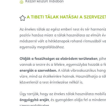
Kézzel készült Indiában
A TIBETI TÁLAK HATÁSAI A SZERVEZE
Az énekes tálak az egész emberi test és tér harmoni
pozitív hatása miatt a tálak használata az elmúlt 
módszerré vált a hétköznapok rohanó ritmusából val
egyensúly megtalálásához.
Oldják a feszültséget az elzáródott területeken
, pih
vannak a testre és a lélekre, egyensúlyba hozzák a f
energiát a szervekben.
A tálak vibroakusztikus hangs
vízre, mind az érzékeinkre hatnak. Használhatja a tál
közvetlenül a test érintkezése nélkül is.
Úgy tartják, hogy az énekes tálak használata mobili
öngyógyító erejét
, és gyengéden oldja fel a mindenn
szennyeződéseket.