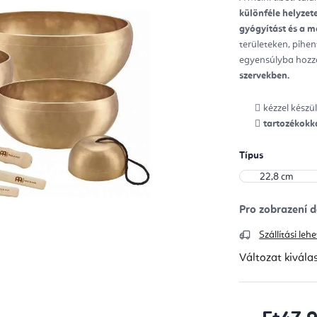
ből
különféle helyzete
0,0
csill
gyógyítást és a m
területeken, pihen
egyensúlyba hozzá
szervekben.
kézzel készül
tartozékokk
Típus
Szállítási le
Változat kivála