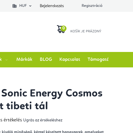
lés állapotát
HUF
Bejelentkezés
Regisztráció
KOSÁR
k
Márkák
BLOG
Kapcsolat
Támogatás
Sonic Energy Cosmos
 tibeti tál
s értékelés
Ugrás az értékeléshez
mék
gos
kelése
ak
kiváló minőségű, kézzel készített hangszerek, amelyeket