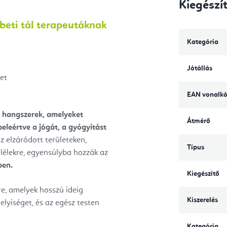
Kiegészí
beti tál terapeutáknak
Kategória
Jótállás
et
EAN vonalk
tt hangszerek, amelyeket
Átmérő
eleértve a jógát, a gyógyítást
az elzáródott területeken,
Típus
 lélekre, egyensúlyba hozzák az
ben.
Kiegészítő
re, amelyek hosszú ideig
Kiszerelés
helyiséget, és az egész testen
Kategória