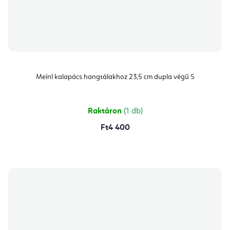
Meinl kalapács hangtálakhoz 23,5 cm dupla végű S
Raktáron
(1 db)
Ft4 400