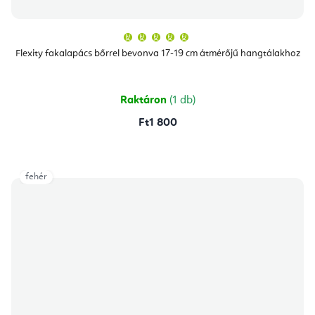
A
termék
átlagos
Flexity fakalapács bőrrel bevonva 17-19 cm átmérőjű hangtálakhoz
értékelése
5-
ből
5,0
csillag.
Raktáron
(1 db)
Ft1 800
fehér