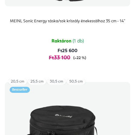
MEINL Sonic Energy táska/tok kristály énekestálhoz 35 cm - 14"
Raktáron
(1 db)
Ft25 600
Ft33 100
(–22 %)
20,5 cm
25,5 cm
30,5 cm
50,5 cm
Bestseller