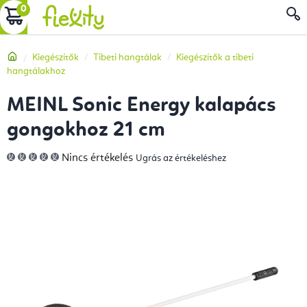
Ugrás
KOSÁR
a
fő
Kezdőlap
Kiegészítők
Tibeti hangtálak
Kiegészítők a tibeti
tartalomhoz
hangtálakhoz
MEINL Sonic Energy kalapács
gongokhoz 21 cm
A
Nincs értékelés
Ugrás az értékeléshez
termék
átlagos
értékelése
5-
ből
0,0
csillag.