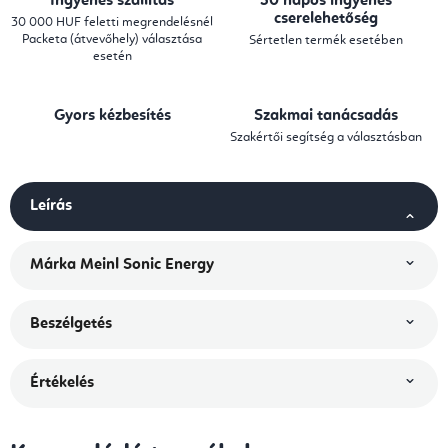
Ingyenes szállítás
30 napos ingyenes
cserelehetőség
30 000 HUF feletti megrendelésnél
Packeta (átvevőhely) választása
Sértetlen termék esetében
esetén
Gyors kézbesítés
Szakmai tanácsadás
Szakértői segítség a választásban
Leírás
Márka
Meinl Sonic Energy
Beszélgetés
Értékelés