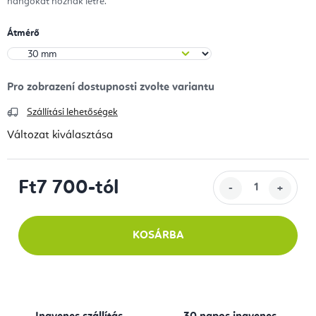
hangokat hoznak létre.
Átmérő
Szállítási lehetőségek
Változat kiválasztása
Ft7 700
-tól
Egységár:
KOSÁRBA