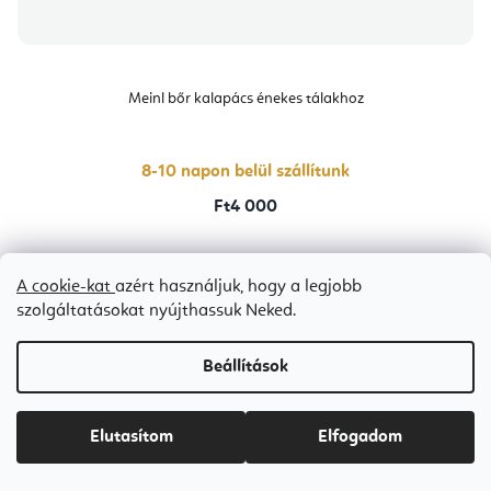
Meinl bőr kalapács énekes tálakhoz
8-10 napon belül szállítunk
Ft4 000
A cookie-kat
azért használjuk, hogy a legjobb
szolgáltatásokat nyújthassuk Neked.
L
Beállítások
á
b
Elutasítom
Elfogadom
l