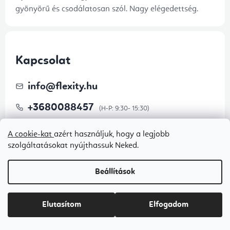
gyönyörű és csodálatosan szól. Nagy elégedettség.
Kapcsolat
info
@
flexity.hu
+3680088457
A cookie-kat
azért használjuk, hogy a legjobb
szolgáltatásokat nyújthassuk Neked.
Beállítások
Elutasítom
Elfogadom
Iratkozzon fel hírlevelünkre
Titkos promóciók, kiárusítások és versenyek az e-mail