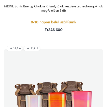
MEINL Sonic Energy Chakra Kristálytálak készlete csakrahangoknak
megfelelően 3 db
8-10 napon belül szállítunk
Ft246 600
E4,C4,G4
E4,H3,G3