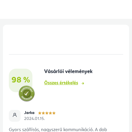
L
á
b
l
é
Vásárlói vélemények
c
98 %
Összes értékelés
Jarka
2024.01.15.
Gyors szállítás, nagyszerű kommunikáció. A dob