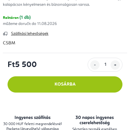
kalapácsot kényelmesen és biztonságosan tartsa.
(1 db)
Raktáron
11.08.2026
Szállítási lehetőségek
CSBM
Ft5 500
Egységár:
KOSÁRBA
Ingyenes szállítás
30 napos ingyenes
cserelehetőség
30 000 HUF feletti megrendelésnél
Packeta (átvevőhely) választása
Sértetlen termék esetében