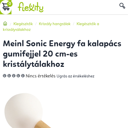
Ugrás
KOSÁR
a
fő
Kezdőlap
Kiegészítők
Kristály hangtálak
Kiegészítők a
tartalomhoz
kristálytálakhoz
Meinl Sonic Energy fa kalapács
gumifejjel 20 cm-es
kristálytálakhoz
A
Nincs értékelés
Ugrás az értékeléshez
termék
átlagos
értékelése
5-
ből
0,0
csillag.