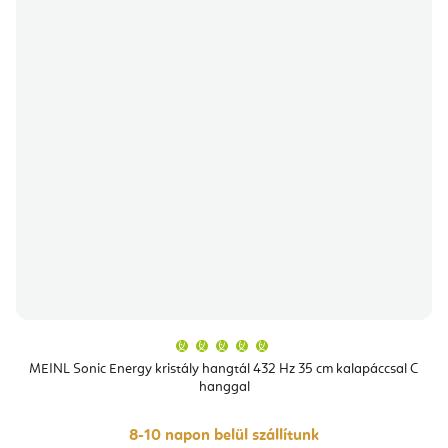
A
termék
átlagos
MEINL Sonic Energy kristály hangtál 432 Hz 35 cm kalapáccsal C
értékelése
hanggal
5-
ből
5,0
csillag.
8-10 napon belül szállítunk