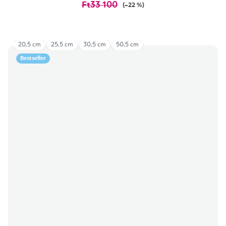
Ft33 100
(–22 %)
20,5 cm
25,5 cm
30,5 cm
50,5 cm
Bestseller