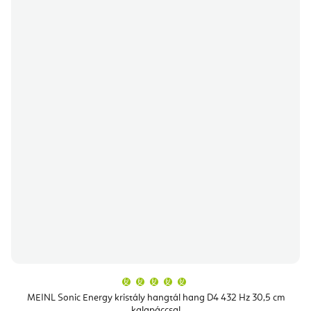
A
termék
átlagos
MEINL Sonic Energy kristály hangtál hang D4 432 Hz 30,5 cm
értékelése
kalapáccsal