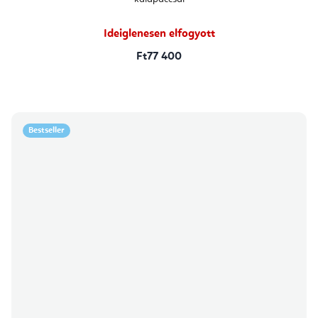
5-
ből
5,0
csillag.
Ideiglenesen elfogyott
Ft77 400
Bestseller