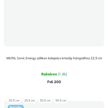
MEINL Sonic Energy szilikon kalapács kristály hangtálhoz 22,9 cm
Raktáron
(1 db)
Ft6 200
20,5 cm
25,5 cm
30,5 cm
50,5 cm
Bestseller