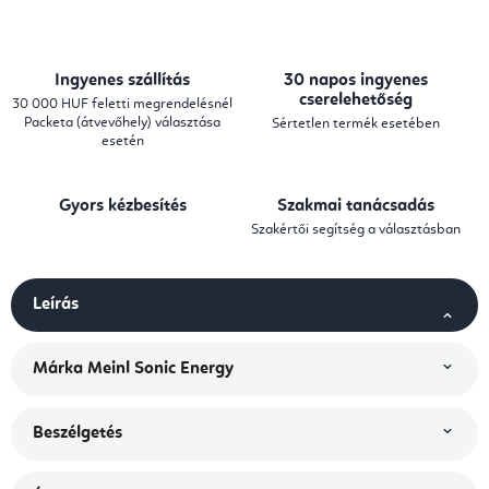
Ingyenes szállítás
30 napos ingyenes
cserelehetőség
30 000 HUF feletti megrendelésnél
Packeta (átvevőhely) választása
Sértetlen termék esetében
esetén
Gyors kézbesítés
Szakmai tanácsadás
Szakértői segítség a választásban
Leírás
Márka
Meinl Sonic Energy
Beszélgetés