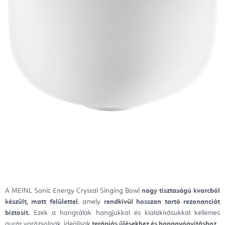
A MEINL Sonic Energy Crystal Singing Bowl
nagy tisztaságú kvarcból
készült, matt felülettel
, amely
rendkívül hosszan tartó rezonanciát
biztosít.
Ezek a hangtálak hangjukkal és kialakításukkal kellemes
aurát varázsolnak, ideálisak
terápiás ülésekhez és hanggyógyításhoz.