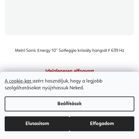
Meinl Sonic Energy 10" Solfeggio kristály hangtál F 639 Hz
Ideiglenesen elfogyott
A cookie-kat
azért használjuk, hogy a legjobb
Ft73 400
szolgáltatásokat nyújthassuk Neked.
Beállítások
Elutasítom
Elfogadom
L
á