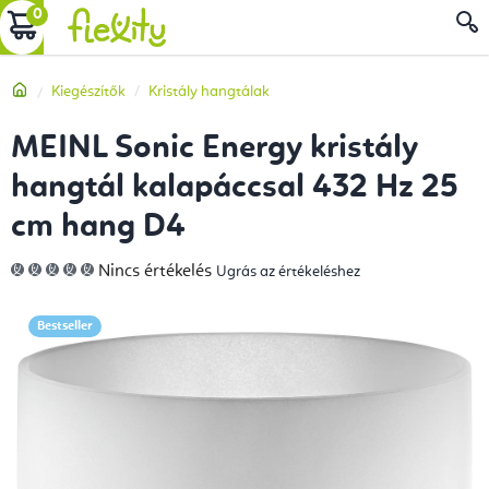
Ugrás
KOSÁR
a
fő
Kezdőlap
Kiegészítők
Kristály hangtálak
tartalomhoz
MEINL Sonic Energy kristály
hangtál kalapáccsal 432 Hz 25
cm hang D4
A
Nincs értékelés
Ugrás az értékeléshez
termék
átlagos
értékelése
5-
Bestseller
ből
0,0
csillag.