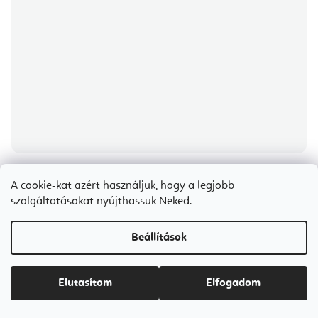
A cookie-kat
azért használjuk, hogy a legjobb
MEINL Sonic Energy kristály hangtál kalapáccsal 432 Hz 25 cm hang
szolgáltatásokat nyújthassuk Neked.
D4
8-10 napon belül szállítunk
Beállítások
Ft66 400
Elutasítom
Elfogadom