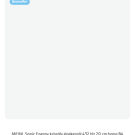
Bestseller
MEINL Sonic Energy kristály énekestál 432 Hz 20 cm hang B4