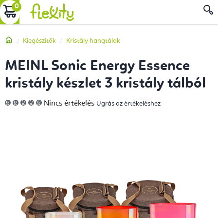
Ugrás
KOSÁR
a
fő
Kezdőlap
Kiegészítők
Kristály hangtálak
tartalomhoz
MEINL Sonic Energy Essence
kristály készlet 3 kristály tálból
A
Nincs értékelés
Ugrás az értékeléshez
termék
átlagos
értékelése
5-
ből
0,0
csillag.