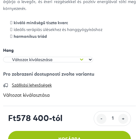
átjárja a levegőt, és éteri rezgésekkel és pozitív energiával tölti meg
környezetét.
kiváló minőségű tiszta kvarc
ideális terápiás ülésekhez és hanggyógyításhoz
harmonikus triád
Hang
Szállítási lehetőségek
Változat kiválasztása
Ft578 400
-tól
Egységár: