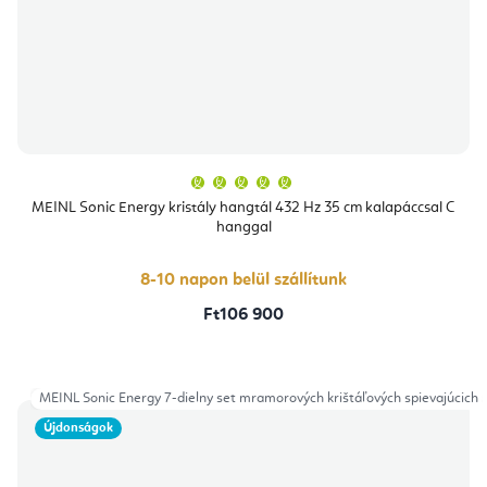
A
termék
átlagos
MEINL Sonic Energy kristály hangtál 432 Hz 35 cm kalapáccsal C
értékelése
hanggal
5-
ből
5,0
csillag.
8-10 napon belül szállítunk
Ft106 900
MEINL Sonic Energy 7-dielny set mramorových krištáľových spievajúcich 
Újdonságok