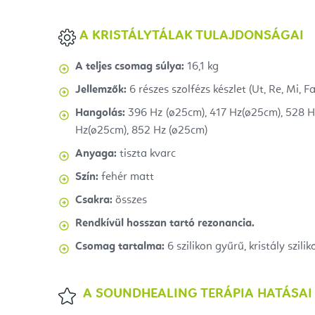
A KRISTÁLYTÁLAK TULAJDONSÁGAI
A teljes csomag súlya:
16,1 kg
Jellemzők:
6 részes szolfézs készlet (Ut, Re, Mi, Fa
Hangolás:
396 Hz
(
ø25cm), 417 Hz
(
ø25cm), 528 H
Hz
(
ø25cm), 852 Hz (ø25cm)
Anyaga:
tiszta kvarc
Szín:
fehér matt
Csakra:
összes
Rendkívül hosszan tartó rezonancia.
Csomag tartalma:
6 szilikon gyűrű, kristály szili
A SOUNDHEALING TERÁPIA HATÁSAI 