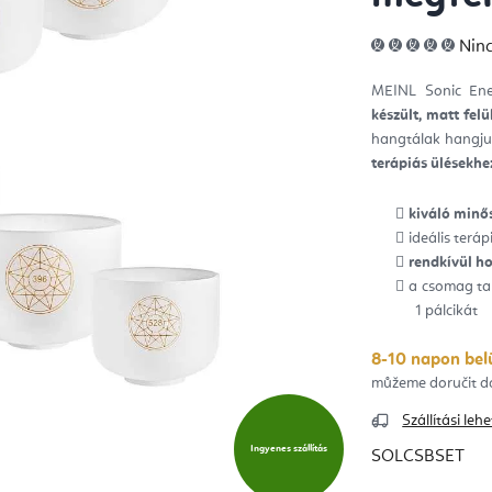
A
Ninc
ter
átla
érté
MEINL Sonic Ener
5-
ből
készült, matt felü
0,0
csill
hangtálak hangjuk
terápiás ülésekhe
kiváló minős
ideális terá
rendkívül h
a csomag tar
1 pálcikát
8-10 napon belü
Szállítási le
Ingyenes szállítás
SOLCSBSET