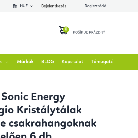
lés állapotát
HUF
Bejelentkezés
Regisztráció
KOSÁR
k
Márkák
BLOG
Kapcsolat
Támogatás
Sonic Energy
gio Kristálytálak
te csakrahangoknak
elően 6 db