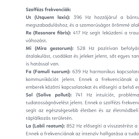
Szolfézs frekvenciák:
Ut (Utquent laxis):
396 Hz hozzájárul a bűntud
megszabaduláshoz, és a szomorúságot örömmé alakí
Re (Resonare fibris):
417 Hz segít leküzdeni a trau
változást.
Mi (Mira gestorum):
528 Hz pozitívan befolyáso
átalakulást, csodákat és jeleket jelent, sőt egyes 
is hatással van.
Fa (Famuli tuorum):
639 Hz harmonikus kapcsolatoka
kommunikációt jelent. Ennek a frekvenciának a
emberek közötti kapcsolatokat és elősegíti a belső e
Sol (Solive polluti):
741 Hz intuíciót, probléma
tudatosságnövelést jelent. Ennek a szolfézs frekven
segít az egészségesebb életben és az életmódbeli 
táplálkozás területén.
La (Labii reatum):
852 Hz elősegíti a visszatérést a
Ennek a frekvenciának az intenzív hallgatása a tuda