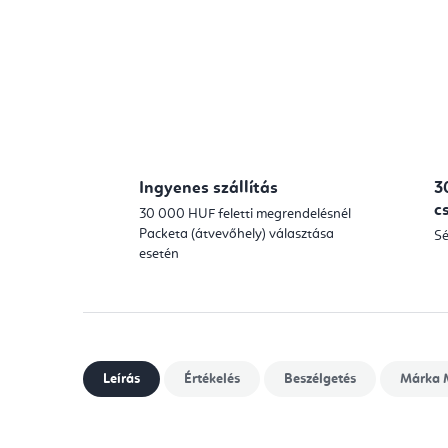
Ingyenes szállítás
3
c
30 000 HUF feletti megrendelésnél
Packeta (átvevőhely) választása
Sé
esetén
Leírás
Értékelés
Beszélgetés
Márka
M