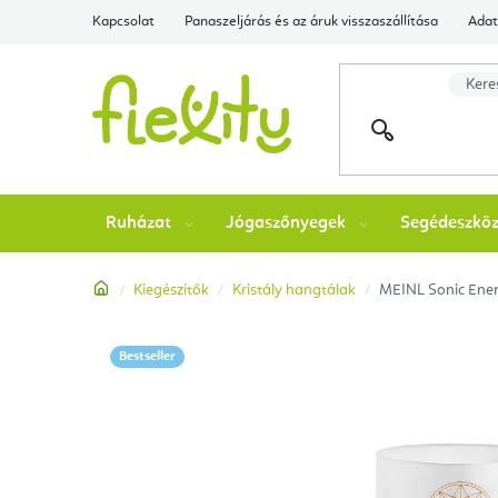
Ugrás
Kapcsolat
Panaszeljárás és az áruk visszaszállítása
Adat
a
fő
tartalomhoz
Ruházat
Jógaszőnyegek
Segédeszkö
Kezdőlap
Kiegészítők
Kristály hangtálak
MEINL Sonic Ener
Bestseller