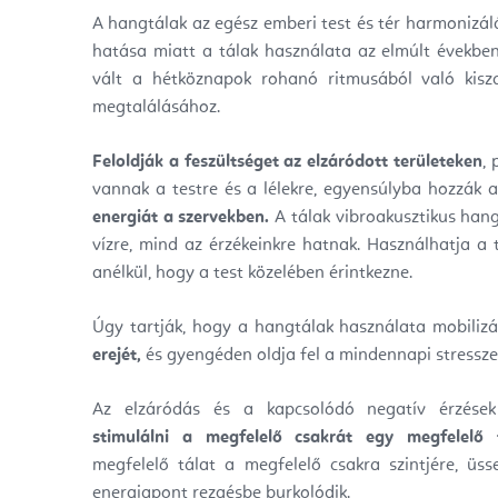
A hangtálak az egész emberi test és tér harmonizál
hatása miatt a tálak használata az elmúlt évekb
vált a hétköznapok rohanó ritmusából való kisz
megtalálásához.
Feloldják a feszültséget az elzáródott területeken
,
vannak a testre és a lélekre, egyensúlyba hozzák a
energiát a szervekben.
A tálak vibroakusztikus hang
vízre, mind az érzékeinkre hatnak. Használhatja a t
anélkül, hogy a test közelében érintkezne.
Úgy tartják, hogy a hangtálak használata mobiliz
erejét,
és gyengéden oldja fel a mindennapi stressze
Az elzáródás és a kapcsolódó negatív érzése
stimulálni a megfelelő csakrát egy megfelelő t
megfelelő tálat a megfelelő csakra szintjére, üs
energiapont rezgésbe burkolódik.