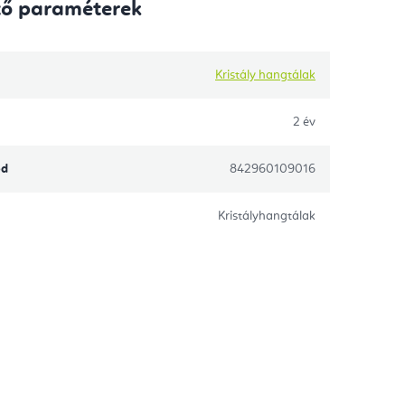
tő paraméterek
Kristály hangtálak
2 év
ód
842960109016
Kristályhangtálak