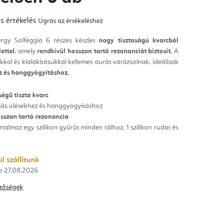
s értékelés
Ugrás az értékeléshez
mék
gos
kelése
gy Solféggio 6 részes készlet
nagy tisztaságú kvarcból
lettel
, amely
rendkívül hosszan tartó rezonanciát biztosít.
A
ag.
kal és kialakításukkal kellemes aurát varázsolnak, ideálisak
z és hanggyógyításhoz.
égű tiszta kvarc
piás ülésekhez és hanggyógyításhoz
osszan tartó rezonancia
talmaz egy szilikon gyűrűt minden tálhoz, 1 szilikon rudat és
l szállítunk
27.08.2026
hetőségek