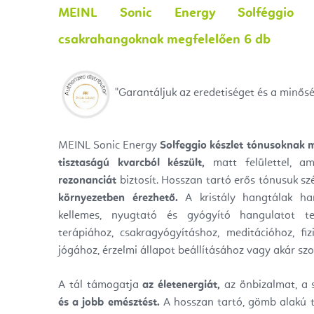
MEINL Sonic Energy Solféggio Kri
csakrahangoknak megfelelően 6 db
"
Garantáljuk az eredetiséget és a minősé
MEINL Sonic Energy
Solfeggio készlet tónusoknak m
tisztaságú kvarcból készült,
matt felülettel, a
rezonanciát
biztosít. Hosszan tartó erős tónusuk szé
környezetben érezhető.
A kristály hangtálak han
kellemes, nyugtató és gyógyító hangulatot ter
terápiához, csakragyógyításhoz, meditációhoz, fiz
jógához, érzelmi állapot beállításához vagy akár szo
A tál támogatja
az életenergiát,
az önbizalmat, a s
és a jobb emésztést.
A hosszan tartó, gömb alakú 