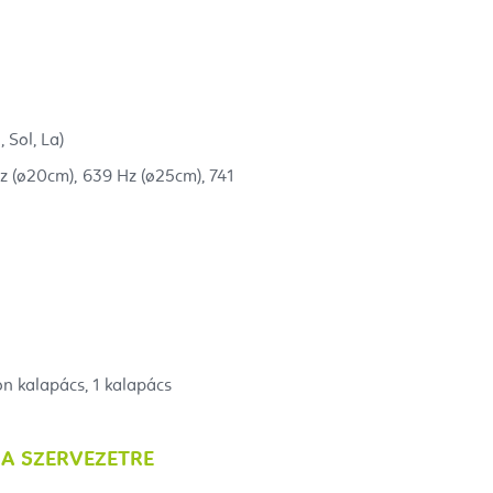
, Sol, La)
z (
ø20cm), 639 Hz
(
ø25cm), 741
kon kalapács, 1 kalapács
A SZERVEZETRE