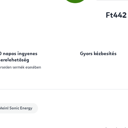
Ft442
Egységár:
0 napos ingyenes
Gyors kézbesítés
serelehetőség
rtetlen termék esetében
einl Sonic Energy