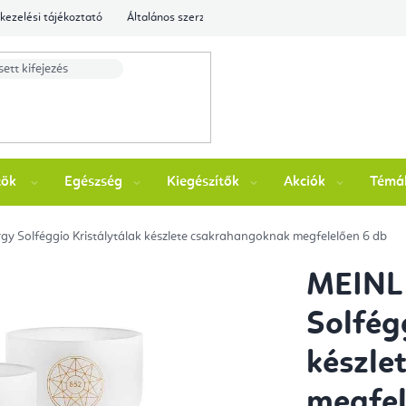
kezelési tájékoztató
Általános szerződési feltételek
Ellenőrizze a rende
zök
Egészség
Kiegészítők
Akciók
Témá
gy Solféggio Kristálytálak készlete csakrahangoknak megfelelően 6 db
MEINL 
Solfég
készle
megfel