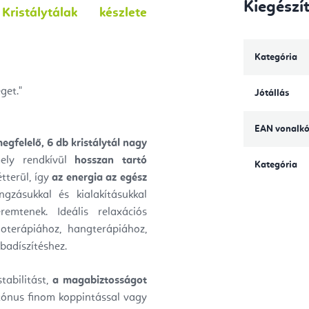
Kiegészí
stálytálak készlete
Kategória
get."
Jótállás
EAN vonalk
egfelelő, 6 db kristálytál nagy
mely rendkívül
hosszan tartó
Kategória
tterül, így
az energia az egész
gzásukkal és kialakításukkal
emtenek. Ideális relaxációs
ioterápiához, hangterápiához,
badíszítéshez.
tabilitást,
a magabiztosságot
tónus finom koppintással vagy