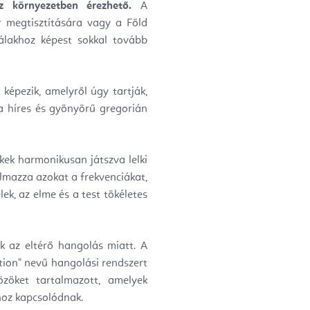
z környezetben érezhető.
A
 megtisztítására vagy a Föld
álakhoz képest sokkal tovább
 képezik, amelyről úgy tartják,
 a híres és gyönyörű gregorián
kek harmonikusan játszva lelki
lmazza azokat a frekvenciákat,
ek, az elme és a test tökéletes
ek az eltérő hangolás miatt. A
tion" nevű hangolási rendszert
zöket tartalmazott, amelyek
hoz kapcsolódnak.