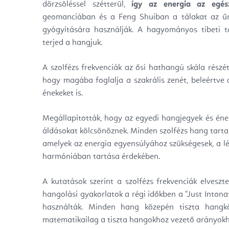
dörzsöléssel szétterül,
így az energia az egés
geomanciában és a Feng Shuiban a tálakat az űr
gyógyítására használják. A hagyományos tibeti t
terjed a hangjuk.
A szolfézs frekvenciák az ősi hathangú skála részét
hogy magába foglalja a szakrális zenét, beleértve
énekeket is.
Megállapították, hogy az egyedi hangjegyek és éne
áldásokat kölcsönöznek. Minden szolfézs hang tarta
amelyek az energia egyensúlyához szükségesek, a lél
harmóniában tartása érdekében.
A kutatások szerint a szolfézs frekvenciák elveszt
hangolási gyakorlatok a régi időkben a "Just Intona
használták. Minden hang közepén tiszta hangkö
matematikailag a tiszta hangokhoz vezető arányok