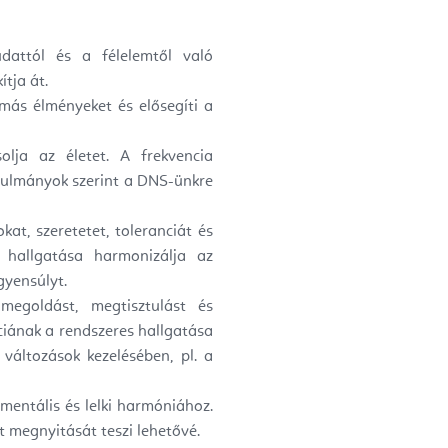
attól és a félelemtől való
tja át.
más élményeket és elősegíti a
lja az életet. A frekvencia
tanulmányok szerint a DNS-ünkre
t, szeretetet, toleranciát és
 hallgatása harmonizálja az
gyensúlyt.
megoldást, megtisztulást és
ciának a rendszeres hallgatása
változások kezelésében, pl. a
 mentális és lelki harmóniához.
t megnyitását teszi lehetővé.