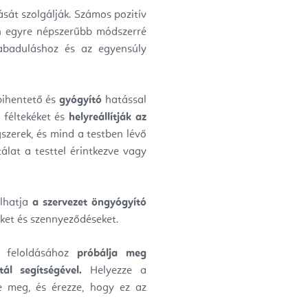
ását szolgálják.
Számos pozitív
en egyre népszerűbb módszerré
abaduláshoz és az egyensúly
 pihentető és
gyógyító
hatással
 féltekéket és
helyreállítják az
szerek, és mind a testben lévő
álat a testtel érintkezve vagy
álhatja
a szervezet öngyógyító
ket és szennyeződéseket.
k feloldásához
próbálja meg
ál segítségével.
Helyezze a
se meg, és érezze, hogy ez az