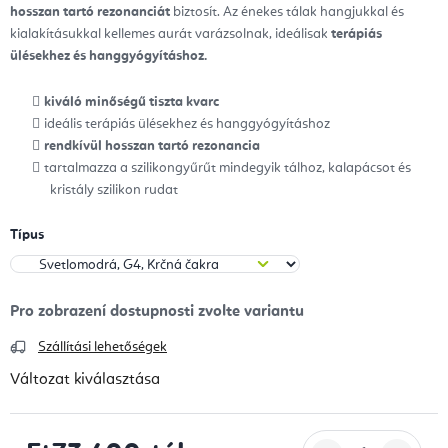
hosszan tartó rezonanciát
biztosít. Az énekes tálak hangjukkal és
kialakításukkal kellemes aurát varázsolnak, ideálisak
terápiás
ülésekhez és hanggyógyításhoz.
kiváló minőségű tiszta kvarc
ideális terápiás ülésekhez és hanggyógyításhoz
rendkívül hosszan tartó rezonancia
tartalmazza a szilikongyűrűt mindegyik tálhoz, kalapácsot és
kristály szilikon rudat
Típus
Szállítási lehetőségek
Változat kiválasztása