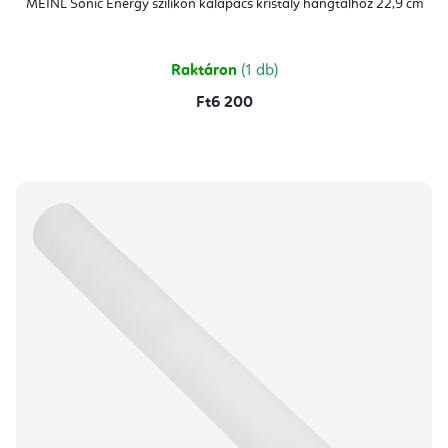
MEINL Sonic Energy szilikon kalapács kristály hangtálhoz 22,9 cm
Raktáron
(1 db)
Ft6 200