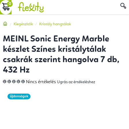
Ugrás
KOSÁR
a
fő
Kezdőlap
Kiegészítők
Kristály hangtálak
tartalomhoz
MEINL Sonic Energy Marble
készlet Színes kristálytálak
csakrák szerint hangolva 7 db,
432 Hz
A
Nincs értékelés
Ugrás az értékeléshez
termék
átlagos
értékelése
5-
Újdonságok
ből
0,0
csillag.