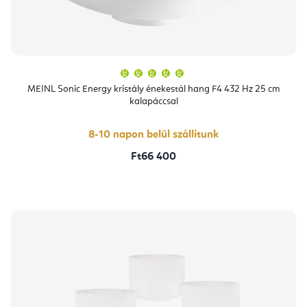
A
termék
átlagos
MEINL Sonic Energy kristály énekestál hang F4 432 Hz 25 cm
értékelése
kalapáccsal
5-
ből
5,0
csillag.
8-10 napon belül szállítunk
Ft66 400