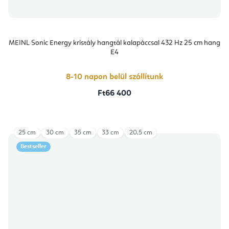
MEINL Sonic Energy kristály hangtál kalapáccsal 432 Hz 25 cm hang
E4
8-10 napon belül szállítunk
Ft66 400
25 cm
30 cm
35 cm
33 cm
20,5 cm
Bestseller