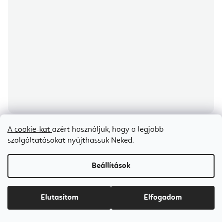
A cookie-kat
azért használjuk, hogy a legjobb
BODHI kristály hangtálak, többféle méretben 432 Hz
szolgáltatásokat nyújthassuk Neked.
Beállítások
5-7 napon belül szállítunk
Ft33 500-tól
Elutasítom
Elfogadom