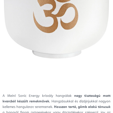
A Meinl Sonic Energy kristály hangtálak
nagy tisztaságú matt
kvarcból készült remekművek.
Hangzásukkal és dizájnjukkal nagyon
kellemes hangulatot teremtenek.
Hosszan tartó, gömb alakú tónusuk
a hangtál finom ütögetésekor vagy dörzsölésekor szétterül, így az