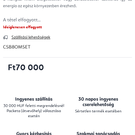
energia az egész környezetben érezhető.
A tétel elfogyott…
Ideiglenesen elfogyott
Szállítási lehetőségek
CSB8OMSET
Ft70 000
Egységár:
Ingyenes szállítás
30 napos ingyenes
cserelehetőség
30 000 HUF feletti megrendelésnél
Packeta (átvevőhely) választása
Sértetlen termék esetében
esetén
Gyors kézbesítés
Szakmai tanácsadás