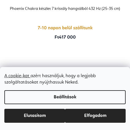
Phoenix Chakra készlet 7 kristály hangtálból 432 Hz (25-35 cm)
7-10 napon belül szállítunk
Ft417 000
A cookie-kat
azért használjuk, hogy a legjobb
L
szolgáltatásokat nyújthassuk Neked.
á
b
Beállítások
l
é
Elutasítom
Elfogadom
Vásárlói vélemények
c