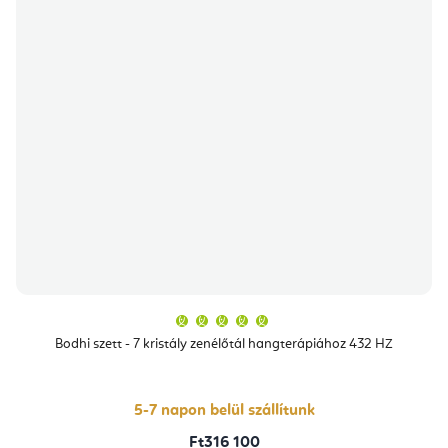
A
termék
átlagos
Bodhi szett - 7 kristály zenélőtál hangterápiához 432 HZ
értékelése
5-
ből
5,0
csillag.
5-7 napon belül szállítunk
Ft316 100