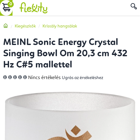
Ugrás
KOSÁR
a
fő
Kezdőlap
Kiegészítők
Kristály hangtálak
tartalomhoz
MEINL Sonic Energy Crystal
Singing Bowl Om 20,3 cm 432
Hz C#5 mallettel
A
Nincs értékelés
Ugrás az értékeléshez
termék
átlagos
értékelése
5-
ből
0,0
csillag.