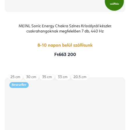
szállítás
MEINL Sonic Energy Chakra Színes Kristálytál készlet
csakrahangoknak megfelelően 7 db, 440 Hz
8-10 napon belül szállítunk
Ft663 200
25 cm
30 cm
35 cm
33 cm
20,5 cm
Bestseller