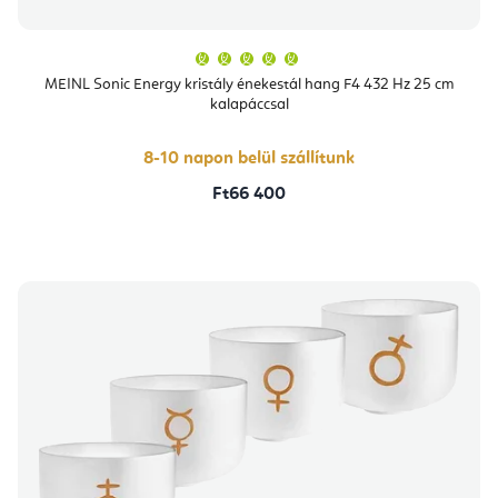
A
termék
átlagos
MEINL Sonic Energy kristály énekestál hang F4 432 Hz 25 cm
értékelése
kalapáccsal
5-
ből
5,0
csillag.
8-10 napon belül szállítunk
Ft66 400