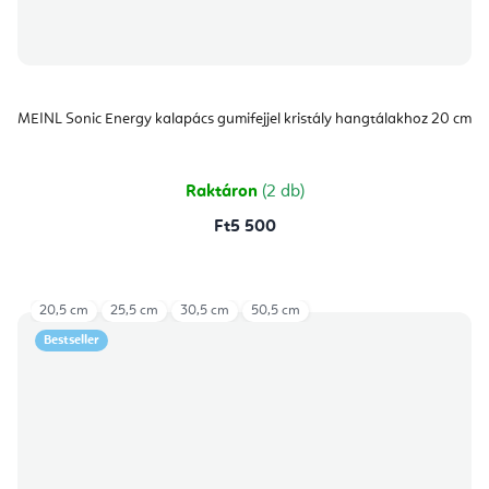
MEINL Sonic Energy kalapács gumifejjel kristály hangtálakhoz 20 cm
Raktáron
(2 db)
Ft5 500
20,5 cm
25,5 cm
30,5 cm
50,5 cm
Bestseller