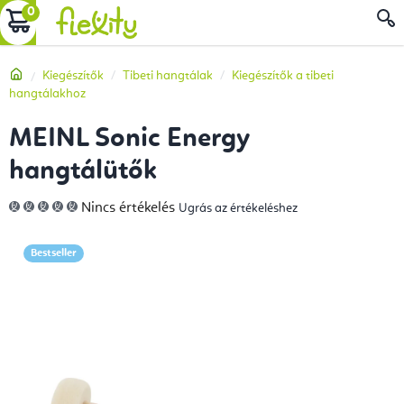
Ugrás
KOSÁR
a
fő
Kezdőlap
Kiegészítők
Tibeti hangtálak
Kiegészítők a tibeti
tartalomhoz
hangtálakhoz
MEINL Sonic Energy
hangtálütők
A
Nincs értékelés
Ugrás az értékeléshez
termék
átlagos
értékelése
5-
Bestseller
ből
0,0
csillag.