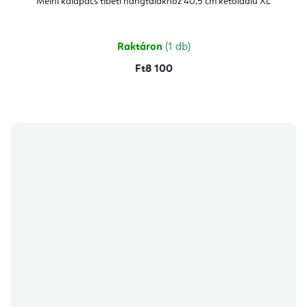
Meinl kalapács tibeti hangtálakhoz 40,5 cm kétoldalú XL
Raktáron
(1 db)
Ft8 100