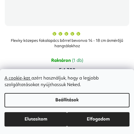
A
termék
átlagos
Flexity közepes fakalapács bőrrel bevonva 14 - 18 cm átmérőjű
értékelése
hangtálakhoz
5-
ből
5,0
csillag.
Raktáron
(1 db)
Ft1 300
A cookie-kat
azért használjuk, hogy a legjobb
szolgáltatásokat nyújthassuk Neked.
Beállítások
L
Elutasítom
Elfogadom
á
b