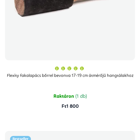
A
termék
átlagos
Flexity fakalapács bőrrel bevonva 17-19 cm átmérőjű hangtálakhoz
értékelése
5-
ből
5,0
csillag.
Raktáron
(1 db)
Ft1 800
Bestseller