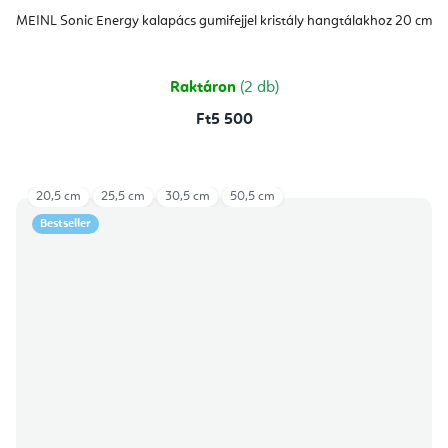
MEINL Sonic Energy kalapács gumifejjel kristály hangtálakhoz 20 cm
Raktáron
(2 db)
Ft5 500
20,5 cm
25,5 cm
30,5 cm
50,5 cm
Bestseller