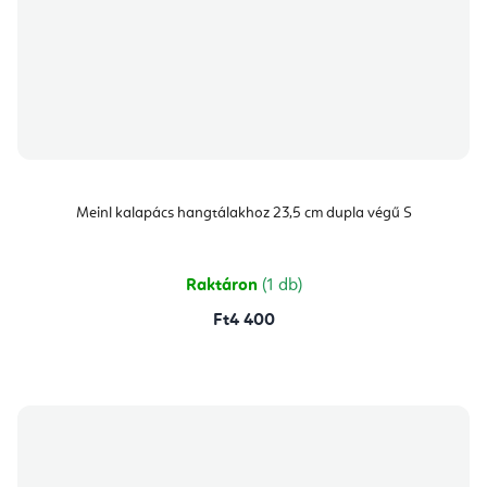
Meinl kalapács hangtálakhoz 23,5 cm dupla végű S
Raktáron
(1 db)
Ft4 400