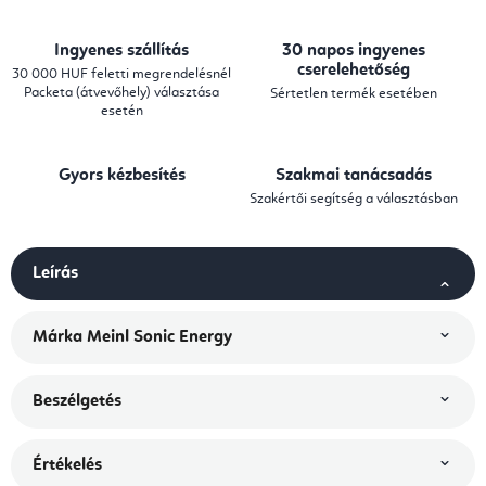
Ingyenes szállítás
30 napos ingyenes
cserelehetőség
30 000 HUF feletti megrendelésnél
Packeta (átvevőhely) választása
Sértetlen termék esetében
esetén
Gyors kézbesítés
Szakmai tanácsadás
Szakértői segítség a választásban
Leírás
Márka
Meinl Sonic Energy
Beszélgetés
Értékelés