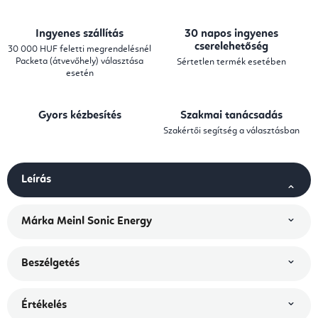
Ingyenes szállítás
30 napos ingyenes
cserelehetőség
30 000 HUF feletti megrendelésnél
Packeta (átvevőhely) választása
Sértetlen termék esetében
esetén
Gyors kézbesítés
Szakmai tanácsadás
Szakértői segítség a választásban
Leírás
Márka
Meinl Sonic Energy
Beszélgetés
Értékelés