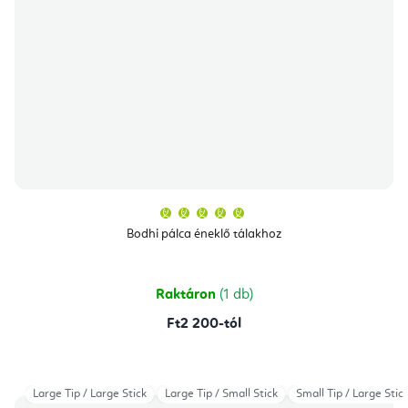
A
termék
átlagos
Bodhi pálca éneklő tálakhoz
értékelése
5-
ből
5,0
csillag.
Raktáron
(1 db)
Ft2 200-tól
Large Tip / Large Stick
Large Tip / Small Stick
Small Tip / Large Stic