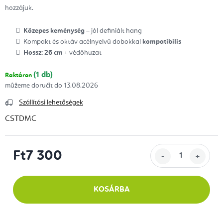
hozzájuk.
Közepes keménység
– jól definiált hang
Kompakt és oktáv acélnyelvű dobokkal
kompatibilis
Hossz: 26 cm
+ védőhuzat
(1 db)
Raktáron
13.08.2026
Szállítási lehetőségek
CSTDMC
Ft7 300
Egységár:
KOSÁRBA