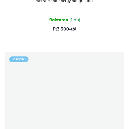
MEINL Sonic Energy hangtálütők
Raktáron
(1 db)
Ft3 300-tól
Bestseller