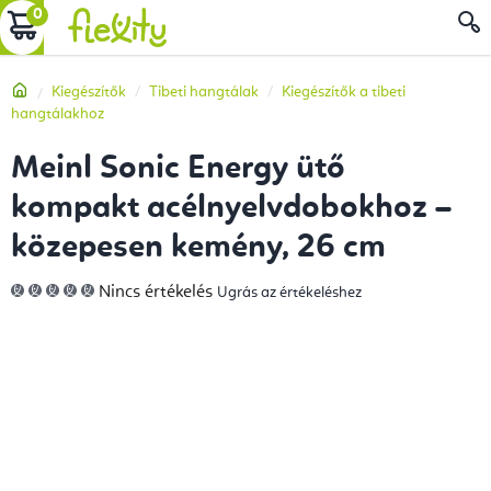
Ugrás
KOSÁR
a
fő
Kezdőlap
Kiegészítők
Tibeti hangtálak
Kiegészítők a tibeti
tartalomhoz
hangtálakhoz
Meinl Sonic Energy ütő
kompakt acélnyelvdobokhoz –
közepesen kemény, 26 cm
A
Nincs értékelés
Ugrás az értékeléshez
termék
átlagos
értékelése
5-
ből
0,0
csillag.