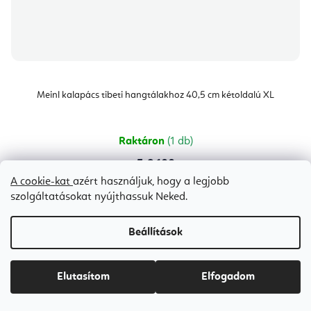
Meinl kalapács tibeti hangtálakhoz 40,5 cm kétoldalú XL
Raktáron
(1 db)
Ft8 100
A cookie-kat
azért használjuk, hogy a legjobb
szolgáltatásokat nyújthassuk Neked.
Beállítások
L
Elutasítom
Elfogadom
á
b