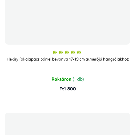
A
termék
átlagos
Flexity fakalapács bőrrel bevonva 17-19 cm átmérőjű hangtálakhoz
értékelése
5-
ből
5,0
csillag.
Raktáron
(1 db)
Ft1 800