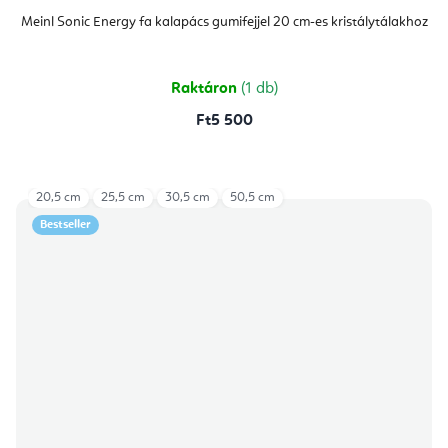
Meinl Sonic Energy fa kalapács gumifejjel 20 cm-es kristálytálakhoz
Raktáron
(1 db)
Ft5 500
20,5 cm
25,5 cm
30,5 cm
50,5 cm
Bestseller