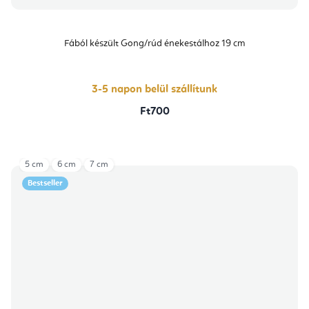
Fából készült Gong/rúd énekestálhoz 19 cm
3-5 napon belül szállítunk
Ft700
5 cm
6 cm
7 cm
Bestseller