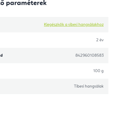
tő paraméterek
Kiegészítők a tibeti hangtálakhoz
2 év
ód
842960108583
100 g
Tibeti hangtálak