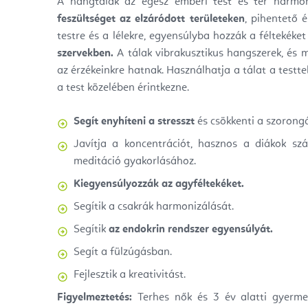
A hangtálak az egész emberi test és tér harmon
feszültséget az elzáródott területeken
, pihentető 
testre és a lélekre, egyensúlyba hozzák a féltekéke
szervekben.
A tálak vibrakusztikus hangszerek, és m
az érzékeinkre hatnak. Használhatja a tálat a testte
a test közelében érintkezne.
Segít enyhíteni a stresszt
és csökkenti a szorongá
Javítja a koncentrációt, hasznos a diákok sz
meditáció gyakorlásához.
Kiegyensúlyozzák az agyféltekéket.
Segítik a csakrák harmonizálását.
Segítik
az endokrin rendszer egyensúlyát.
Segít a fülzúgásban.
Fejlesztik a kreativitást.
Figyelmeztetés:
Terhes nők és 3 év alatti gyermek