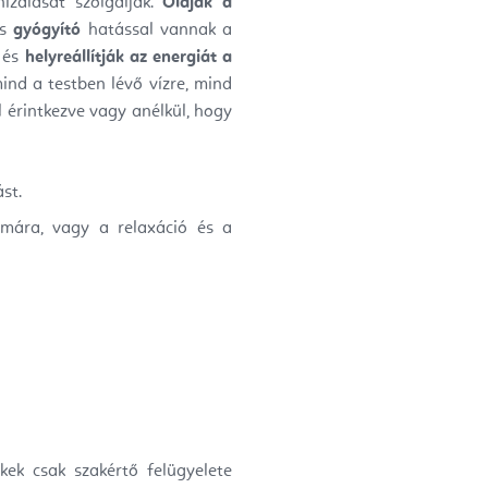
izálását szolgálják.
Oldják a
és
gyógyító
hatással vannak a
t és
helyreállítják az energiát a
ind a testben lévő vízre, mind
l érintkezve vagy anélkül, hogy
st.
ámára, vagy a relaxáció és a
ek csak szakértő felügyelete