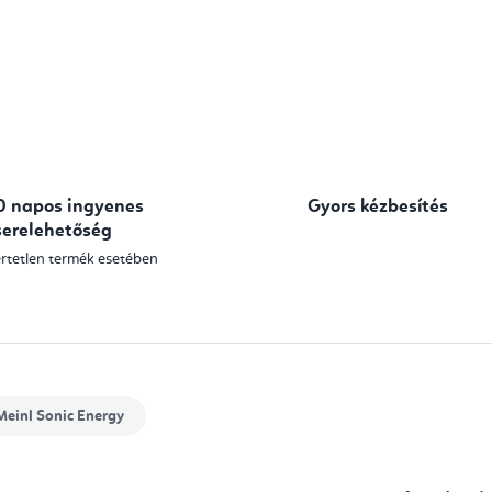
0 napos ingyenes
Gyors kézbesítés
serelehetőség
rtetlen termék esetében
einl Sonic Energy