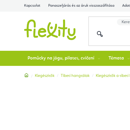
Ugrás
Kapcsolat
Panaszeljárás és az áruk visszaszállítása
Adat
a
fő
tartalomhoz
Pomůcky na jógu, pilates, cvičení
Témata
Kezdőlap
Kiegészítők
Tibeti hangtálak
Kiegészítők a tibet