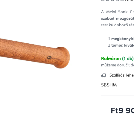
ter
átla
érté
A Meinl Sonic En
5-
ből
szabad mozgásá
0,0
csill
test különböző rés
megkönnyíti 
tömör, kivá
Raktáron
(1 db)
Szállítási le
SBSHM
Ft9 9
Egységár: