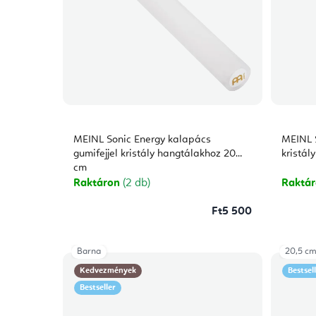
MEINL Sonic Energy kalapács
MEINL S
gumifejjel kristály hangtálakhoz 20
kristál
cm
Raktáron
(2 db)
Raktá
Ft5 500
Barna
20,5 c
Kedvezmények
Bestsel
Bestseller