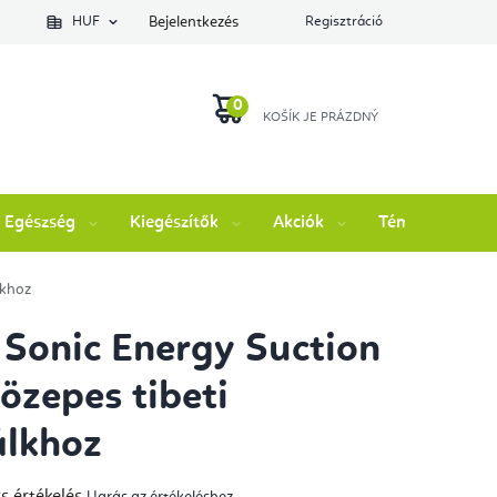
lés állapotát
HUF
Bejelentkezés
Regisztráció
KOSÁR
Egészség
Kiegészítők
Akciók
Témák
M
lkhoz
Sonic Energy Suction
közepes tibeti
álkhoz
s értékelés
Ugrás az értékeléshez