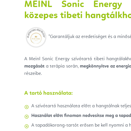
MEINL Sonic Energy S
közepes tibeti hangtálkh
"
Garantáljuk az eredetiséget és a minősé
A Meinl Sonic Energy szívótartó tibeti hangtálak
mozgását
a terápia során,
megkönnyítve az energi
részeibe.
A tartó használata:
A szívótartó használata előtt a hangtálnak telj
Használat előtt finoman nedvesítse meg a tapa
A tapadókorong-tartót erősen be kell nyomni a 