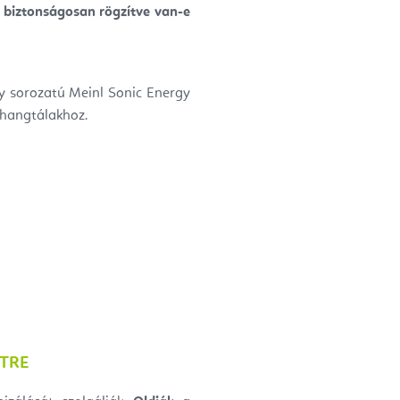
ó biztonságosan rögzítve van-e
y sorozatú Meinl Sonic Energy
 hangtálakhoz.
ETRE