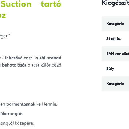
Kiegészí
uction tartó
oz
Kategória
get."
Jótállás
EAN vonalk
hoz
lehetővé teszi a tál szabad
a behatolását
a test különböző
Súly
Kategória
esen
pormentesnek
kell lennie.
dókorongot.
hangtál közepére.