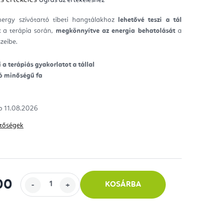
mék
gos
kelése
ergy szívótartó tibeti hangtálakhoz
lehetővé teszi a tál
t
a terápia során,
megkönnyítve az energia behatolását
a
ag.
zeibe.
a terápiás gyakorlatot a tállal
ló minőségű fa
11.08.2026
hetőségek
00
KOSÁRBA