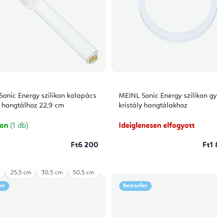
onic Energy szilikon kalapács
MEINL Sonic Energy szilikon gy
y hangtálhoz 22,9 cm
kristály hangtálakhoz
ron
(1 db)
Ideiglenesen elfogyott
Ft6 200
Ft1 
m
25,5 cm
30,5 cm
50,5 cm
ler
Bestseller