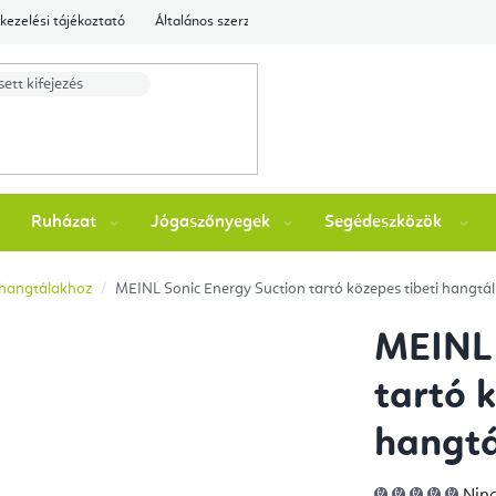
kezelési tájékoztató
Általános szerződési feltételek
Ellenőrizze a rende
Ruházat
Jógaszőnyegek
Segédeszközök
i hangtálakhoz
MEINL Sonic Energy Suction tartó közepes tibeti hangtá
MEINL 
tartó 
hangt
A
Ninc