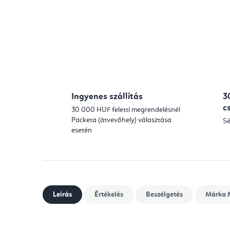
Ingyenes szállítás
3
c
30 000 HUF feletti megrendelésnél
Packeta (átvevőhely) választása
Sé
esetén
Leírás
Értékelés
Beszélgetés
Márka
M