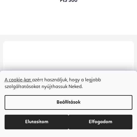
Ft3 300
L
á
b
l
A cookie-kat
azért használjuk, hogy a legjobb
é
szolgáltatásokat nyújthassuk Neked.
Vásárlói vélemények
c
98 %
Összes értékelés
Beállítások
Elutasítom
Elfogadom
Jarka