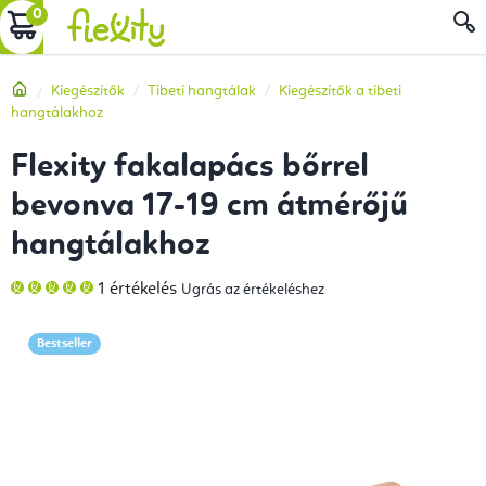
Ugrás
KOSÁR
a
fő
Kezdőlap
Kiegészítők
Tibeti hangtálak
Kiegészítők a tibeti
tartalomhoz
hangtálakhoz
Flexity fakalapács bőrrel
bevonva 17-19 cm átmérőjű
hangtálakhoz
A
1 értékelés
Ugrás az értékeléshez
termék
átlagos
értékelése
5-
Bestseller
ből
5,0
csillag.