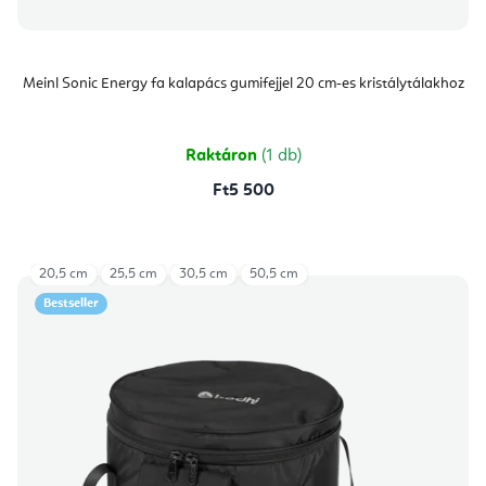
Meinl Sonic Energy fa kalapács gumifejjel 20 cm-es kristálytálakhoz
Raktáron
(1 db)
Ft5 500
20,5 cm
25,5 cm
30,5 cm
50,5 cm
Bestseller