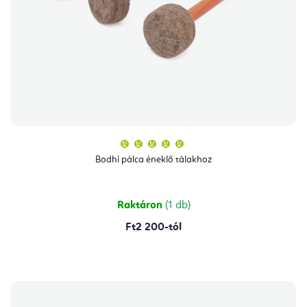
A
termék
átlagos
Bodhi pálca éneklő tálakhoz
értékelése
5-
ből
5,0
csillag.
Raktáron
(1 db)
Ft2 200-tól