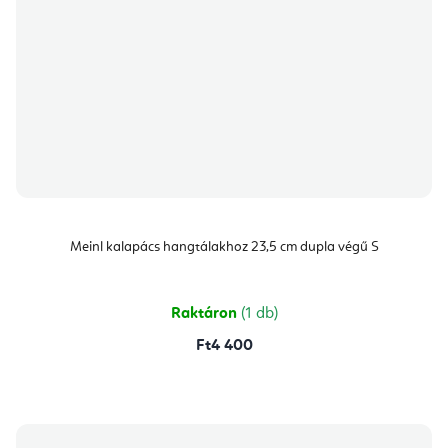
Meinl kalapács hangtálakhoz 23,5 cm dupla végű S
Raktáron
(1 db)
Ft4 400