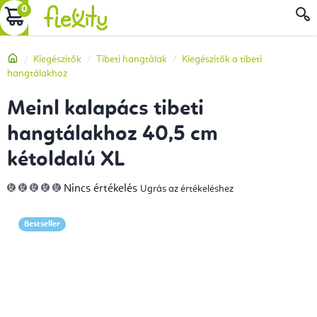
Ugrás
KOSÁR
a
fő
Kezdőlap
Kiegészítők
Tibeti hangtálak
Kiegészítők a tibeti
tartalomhoz
hangtálakhoz
Meinl kalapács tibeti
hangtálakhoz 40,5 cm
kétoldalú XL
A
Nincs értékelés
Ugrás az értékeléshez
termék
átlagos
értékelése
5-
Bestseller
ből
0,0
csillag.