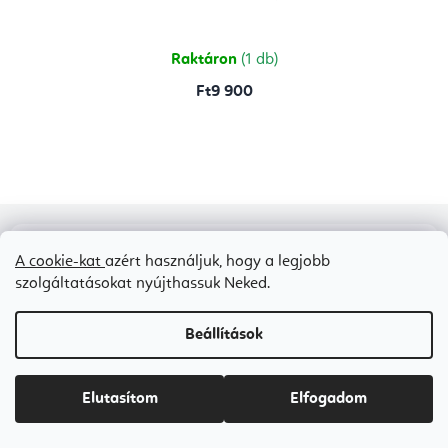
Raktáron
(1 db)
Ft9 900
L
A cookie-kat
azért használjuk, hogy a legjobb
á
szolgáltatásokat nyújthassuk Neked.
b
l
Beállítások
é
Vásárlói vélemények
c
Elutasítom
Elfogadom
98 %
Összes értékelés