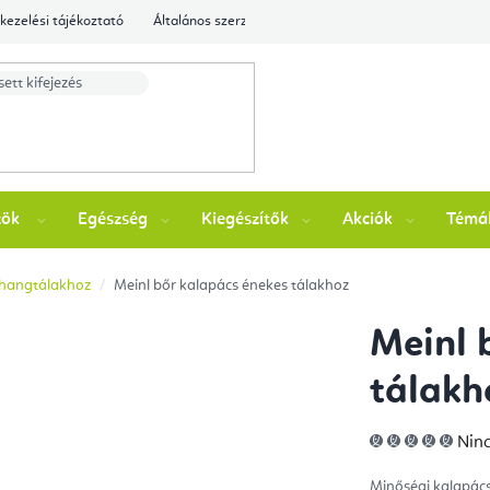
kezelési tájékoztató
Általános szerződési feltételek
Ellenőrizze a rende
zök
Egészség
Kiegészítők
Akciók
Témá
i hangtálakhoz
Meinl bőr kalapács énekes tálakhoz
Meinl 
tálakh
A
Ninc
ter
átla
érté
Minőségi kalapác
5-