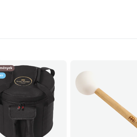
mények
ler