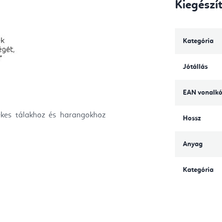
Kiegészí
Kategória
Jótállás
EAN vonalk
nekes tálakhoz és harangokhoz
Hossz
Anyag
Kategória