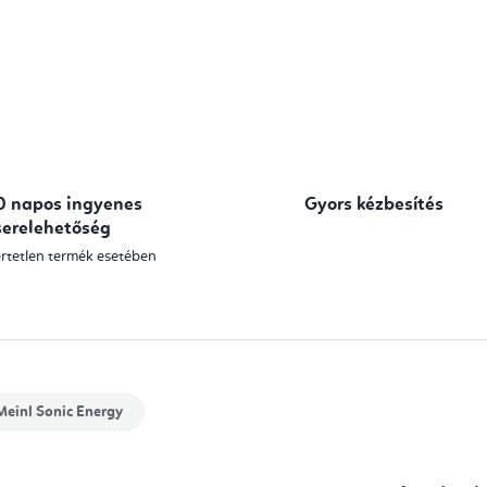
0 napos ingyenes
Gyors kézbesítés
serelehetőség
rtetlen termék esetében
einl Sonic Energy