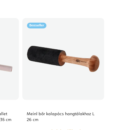
Bestseller
llet
Meinl bőr kalapács hangtálakhoz L
 35 cm
26 cm