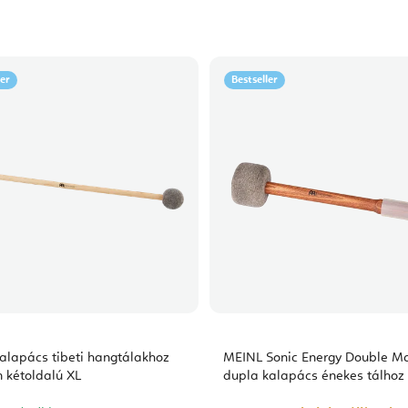
ler
Bestseller
alapács tibeti hangtálakhoz
MEINL Sonic Energy Double Ma
 kétoldalú XL
dupla kalapács énekes tálhoz