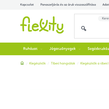
Ugrás
Kapcsolat
Panaszeljárás és az áruk visszaszállítása
Adat
a
fő
tartalomhoz
Ruházat
Jógaszőnyegek
Segédeszkö
Kezdőlap
Kiegészítők
Tibeti hangtálak
Kiegészítők a tibet