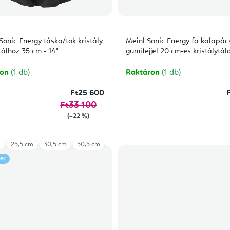
onic Energy táska/tok kristály
Meinl Sonic Energy fa kalapác
álhoz 35 cm - 14"
gumifejjel 20 cm-es kristálytá
ron
(1 db)
Raktáron
(1 db)
Ft25 600
Ft33 100
(–22 %)
m
25,5 cm
30,5 cm
50,5 cm
ler