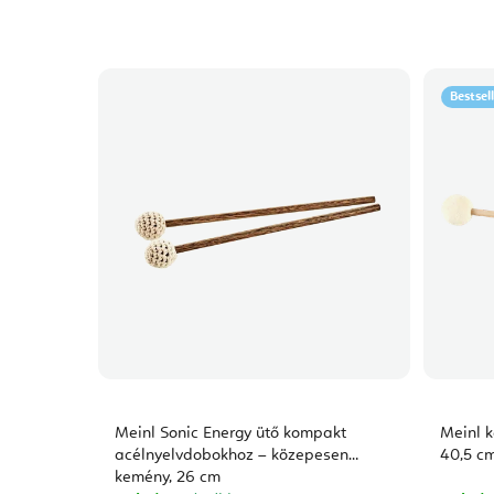
Bestsel
Meinl Sonic Energy ütő kompakt
Meinl k
acélnyelvdobokhoz – közepesen
40,5 cm
kemény, 26 cm