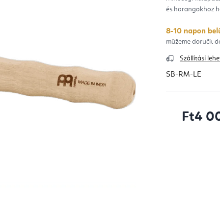
ből
és harangokhoz h
0,0
csill
8-10 napon belü
Szállítási le
SB-RM-LE
Ft4 0
Egységár: