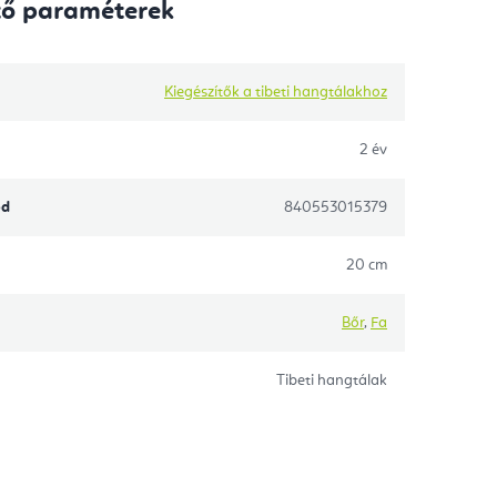
tő paraméterek
Kiegészítők a tibeti hangtálakhoz
2 év
ód
840553015379
20 cm
Bőr
,
Fa
Tibeti hangtálak