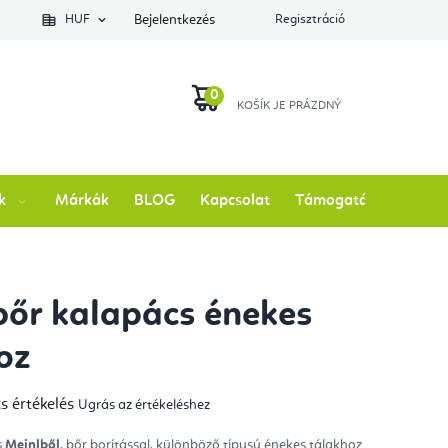
lés állapotát
HUF
Bejelentkezés
Regisztráció
KOSÁR
k
Márkák
BLOG
Kapcsolat
Támogatás
bőr kalapács énekes
oz
s értékelés
Ugrás az értékeléshez
mék
gos
kelése
s
Meinlből
, bőr borítással, különböző típusú énekes tálakhoz