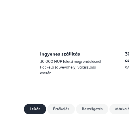
Ingyenes szállítás
3
c
30 000 HUF feletti megrendelésnél
Packeta (átvevőhely) választása
Sé
esetén
Leírás
Értékelés
Beszélgetés
Márka
M