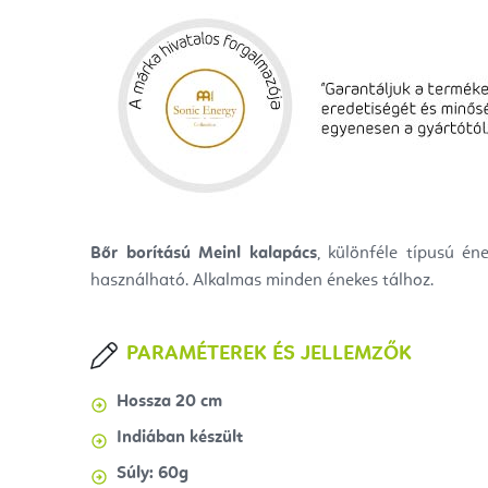
Bőr borítású Meinl kalapács
, különféle típusú é
használható. Alkalmas minden énekes tálhoz.
PARAMÉTEREK ÉS JELLEMZŐK
Hossza 20 cm
Indiában készült
Súly: 60g