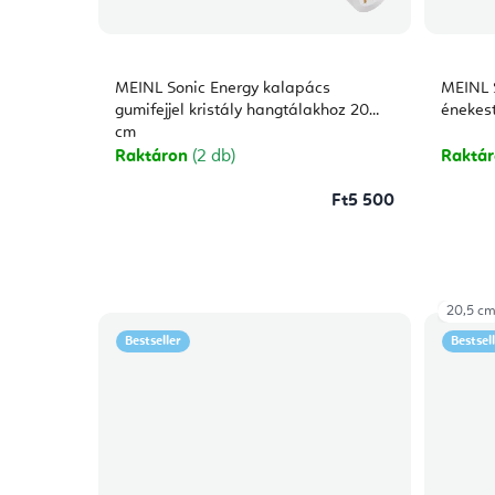
MEINL Sonic Energy kalapács
MEINL S
gumifejjel kristály hangtálakhoz 20
énekest
cm
Raktáron
(2 db)
Raktá
Ft5 500
20,5 c
Bestseller
Bestsel