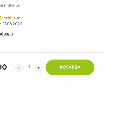
asználható.
ag.
l szállítunk
27.08.2026
hetőségek
00
KOSÁRBA