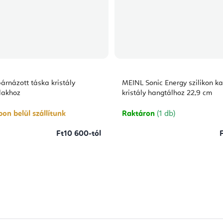
árnázott táska kristály
MEINL Sonic Energy szilikon k
lakhoz
kristály hangtálhoz 22,9 cm
on belül szállítunk
Raktáron
(1 db)
Ft10 600-tól