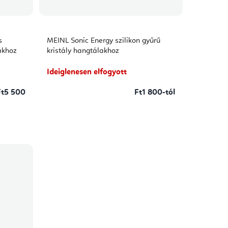
s
MEINL Sonic Energy szilikon gyűrű
lakhoz
kristály hangtálakhoz
Ideiglenesen elfogyott
Ft5 500
Ft1 800-tól