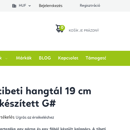
lés állapotát
HUF
Bejelentkezés
Regisztráció
KOSÁR
k
Márkák
BLOG
Kapcsolat
Támogatás
tibeti hangtál 19 cm
 készített G#
rtékelés
Ugrás az értékeléshez
mék
gos
kelése
tartozéka egy párna és egy fából készült kalapács. A tibeti