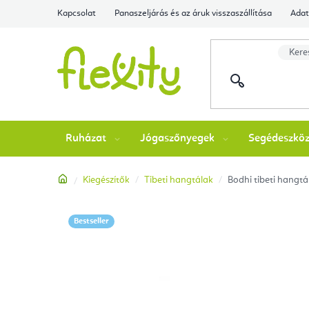
Ugrás
Kapcsolat
Panaszeljárás és az áruk visszaszállítása
Adat
a
fő
tartalomhoz
Ruházat
Jógaszőnyegek
Segédeszkö
Kezdőlap
Kiegészítők
Tibeti hangtálak
Bodhi tibeti hangtá
Bestseller