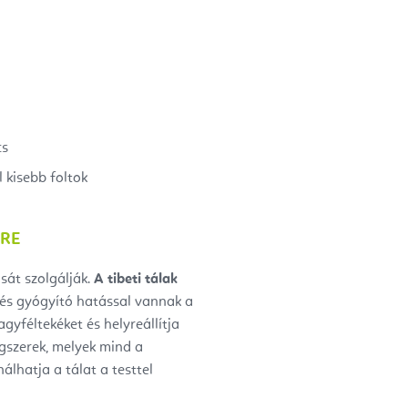
cs
 kisebb foltok
TRE
sát szolgálják.
A tibeti tálak
 és gyógyító hatással vannak a
gyféltekéket és helyreállítja
ngszerek, melyek mind a
álhatja a tálat a testtel