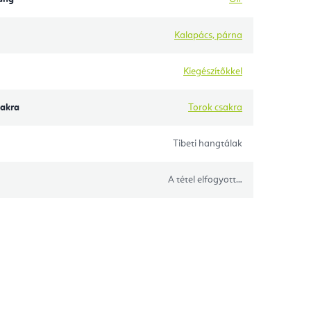
Kalapács, párna
Kiegészítőkkel
akra
Torok csakra
Tibeti hangtálak
A tétel elfogyott…