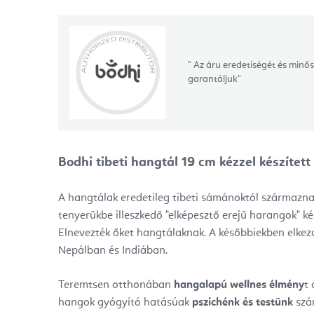
"
Az áru eredetiségét és minős
garantáljuk"
Bodhi tibeti hangtál 19 cm kézzel készítet
A hangtálak eredetileg tibeti sámánoktól származnak
tenyerükbe illeszkedő "elképesztő erejű harangok" ké
Elnevezték őket hangtálaknak. A későbbiekben elkez
Nepálban és Indiában.
Teremtsen otthonában
hangalapú wellnes élmény
t 
hangok gyógyító hatásúak
pszichénk és testünk
szá