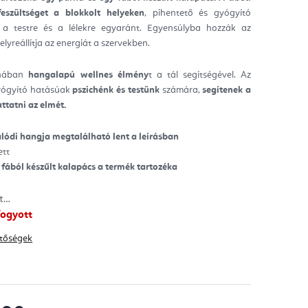
eszültséget a blokkolt helyeken
, pihentető és gyógyító
ag.
 a testre és a lélekre egyaránt. Egyensúlyba hozzák az
elyreállítja az energiát a szervekben.
nában
hangalapú wellnes élmény
t a tál segítségével. Az
yógyító hatásúak
pszichénk és testünk
számára,
segítenek a
uttatni az elmét.
alódi hangja megtalálható lent a leírásban
ett
 fából készűlt kalapács a termék tartozéka
tt…
fogyott
hetőségek