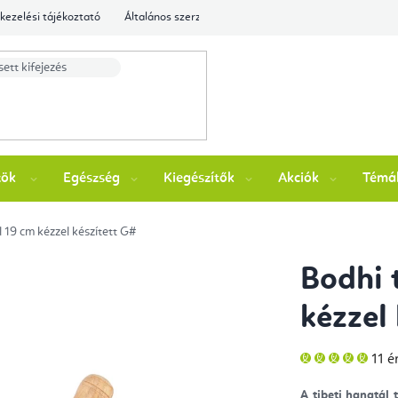
kezelési tájékoztató
Általános szerződési feltételek
Ellenőrizze a rende
zök
Egészség
Kiegészítők
Akciók
Témá
l 19 cm kézzel készített G#
Bodhi 
kézzel
A
11 é
ter
átla
érté
A tibeti hangtál 
5-