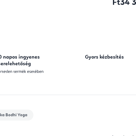
Ft34 
Egységár:
0 napos ingyenes
Gyors kézbesítés
serelehetőség
rtetlen termék esetében
ka
Bodhi Yoga