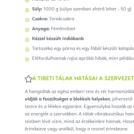
Súly:
1000 g (súlya azonban eltérő lehet - 50 g)
Csakra:
Torokcsakra
Anyaga:
Fémötvözet
Kézzel készült Indiábanb
Tartozéka egy párna és egy fából készült kalapá
Előfordulhatnak rajta apróbb hibák, mint például
A TIBETI TÁLAK HATÁSAI A SZERVEZE
A hangtálak az egész emberi test és tér harmonizálá
oldják a feszültséget a blokkolt helyeken
, pihentető
testre és a lélekre egyaránt. Egyensúlyba hozzák az a
az energiát a szervekben. A tálak vibrakusztikus ha
testben lévő vízre, mind az érzékeinkre hatnak. Haszn
érintkezve vagy anélkül, hogy a testtel érintkezne.