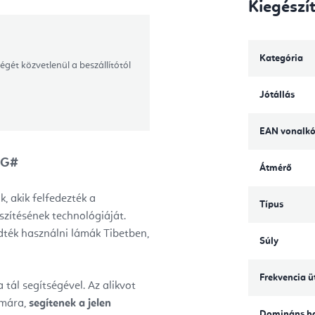
Kiegészí
Kategória
égét közvetlenül a beszállítótól
Jótállás
EAN vonalk
t G#
Átmérő
, akik felfedezték a
Típus
szítésének technológiáját.
dték használni lámák Tibetben,
Súly
Frekvencia ü
a tál segítségével. Az alikvot
mára,
segítenek a jelen
Domináns h