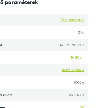
tő paraméterek
Tibeti hangtálak
2 év
ód
4250367916803
16-20 cm
Kézzel készített
1000 g
tés alatt
Kb. 107 Hz
ang
G#