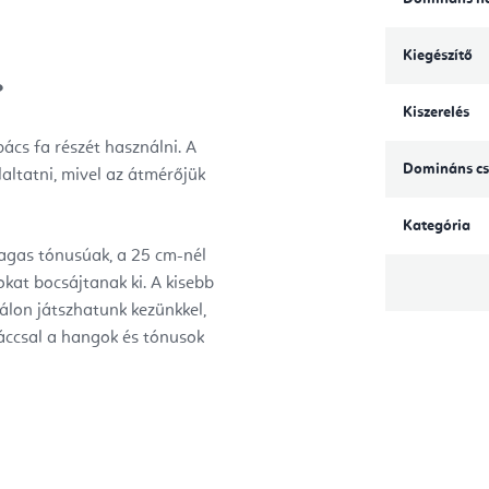
Kiegészítő
?
Kiszerelés
ács fa részét használni. A
Domináns cs
altatni, mivel az átmérőjük
Kategória
agas tónusúak, a 25 cm-nél
at bocsájtanak ki. A kisebb
álon játszhatunk kezünkkel,
páccsal a hangok és tónusok