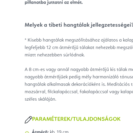
pillanatba juttatni az elmét.
Melyek a tibeti hangtálak jellegzetességei
* Kisebb hangtálak megszólításához ajálatos a kalap
legfeljebb 12 cm átmérőjű tálakat nehezebb megszól
miatt nehezebben súrlódnak.
A 8 cm-es vagy annál nagyobb átmérőjű kis tálak m
nagyobb átmérőjűek pedig mély harmonizáló tónusok
hangtálak alkalmasak dekorációként is.
Meditációs t
mozsárral, filckalapáccsal, fakalapáccsal vagy kala
széles skáláján.
PARAMÉTEREK/TULAJDONSÁGOK
Átmérő:
kb. 19 cm