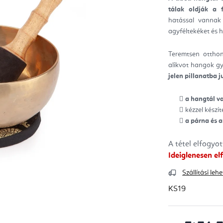
ből
tálak oldják a f
5,0
csill
hatással vannak
agyféltekéket és h
Teremtsen ottho
alikvot hangok g
jelen pillanatba j
a hangtál v
kézzel készít
a párna és a
A tétel elfogyo
Ideiglenesen el
Szállítási le
KS19