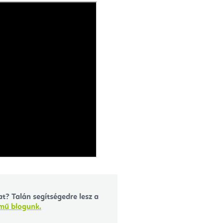
t? Talán segítségedre lesz a
ímű blogunk.