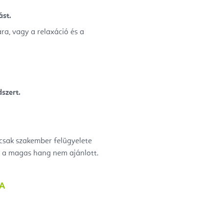
ást.
ra, vagy a relaxáció és a
szert.
 csak szakember felügyelete
és a magas hang nem ajánlott.
JA