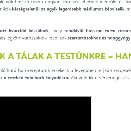
blémák hosszú távon nagyon károsak lehetnek mentális és fizi
hnikák
kétségtelenül az egyik legerősebb médiumot képviselik
, m
att kvarcból készülnek,
mely
rendkívül hosszan tartó rezona
mes legkört varázsolnak, ideálisak
szertartásokhoz és hanggyógy
 A TÁLAK A TESTÜNKRE – HA
álható baroreceptorok érzékelik a levegőben terjedő rezgéseket
an
a testben található folyadékra.
Aktiválódik a vérkeringés és 