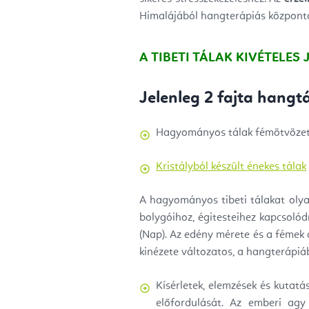
Himalájából hangterápiás központo
A TIBETI TÁLAK KIVÉTELES 
Jelenleg 2 fajta hangt
Hagyományos tálak fémötvözet
Kristályból készült énekes tálak
A hagyományos tibeti tálakat olya
bolygóihoz, égitesteihez kapcsolódn
(Nap). Az edény mérete és a fémek a
kinézete változatos, a hangterápi
Kísérletek, elemzések és kutat
előfordulását.
Az emberi agy 