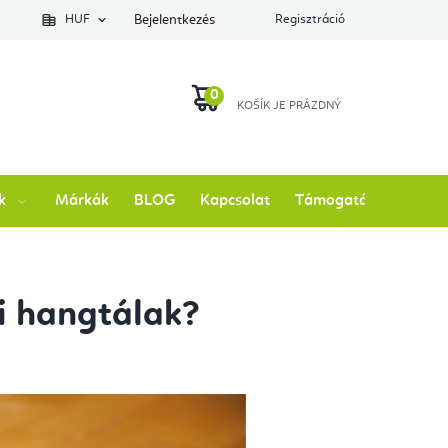
lés állapotát
HUF
Bejelentkezés
Regisztráció
KOSÁR
k
Márkák
BLOG
Kapcsolat
Támogatás
ti hangtálak?