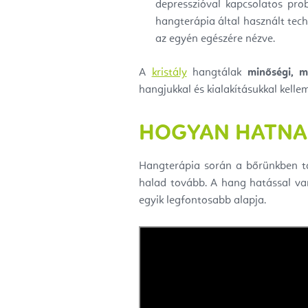
depresszióval kapcsolatos pro
hangterápia által használt tec
az egyén egészére nézve.
A
kristály
hangtálak
minőségi, m
hangjukkal és kialakításukkal kelle
HOGYAN HATNAK
Hangterápia során a bőrünkben tal
halad tovább. A hang hatással v
egyik legfontosabb alapja.