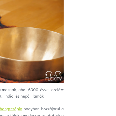
ármaznak, ahol 6000 évvel ezelőtt
, indiai és nepáli lámák.
hangterápia
nagyban hozzájárul a
ogy a tálak szép lassan eljutottak a