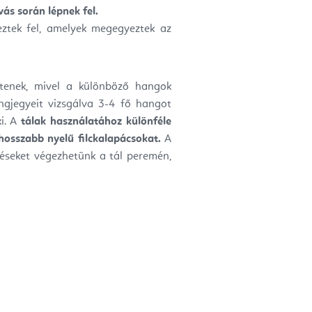
ás során lépnek fel.
eztek fel, amelyek megegyeztek az
ltenek, mivel a különböző hangok
angjegyeit vizsgálva 3-4 fő hangot
ki. A
tálak használatához különféle
hosszabb nyelű filckalapácsokat.
A
éseket végezhetünk a tál peremén,