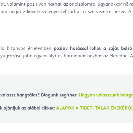
iót, valamint pozitívan hathat az önbizalomra, ugyanakkor növeli
dalom negatív következményekkel járhat a szervezetre nézve. 
ncia bizonyos értelemben
pozitív hatással lehet a saját belső
yugtatása jobb egyensúlyt és harmóniát hozhat az életedbe. A 
válassz hangtálat? Blogunk segíthet:
Hogyan válasszunk hangt
 ajánljuk az alábbi cikket:
ALAPOK A TIBETI TÁLAK ÉNEKÉRŐL