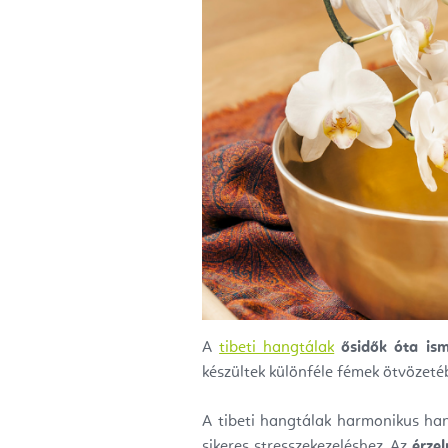
A
tibeti hangtálak
ősidők óta ism
készültek különféle fémek ötvözetéb
A tibeti hangtálak harmonikus han
sikeres stresszekezeléshez. Az
érze