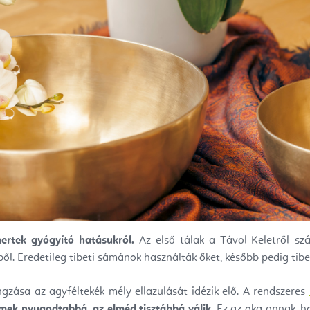
ertek gyógyító hatásukról.
Az első tálak a Távol-Keletről sz
ől. Eredetileg tibeti sámánok használták őket, később pedig tibeti
gzása az agyféltekék mély ellazulását idézik elő. A rendszeres
lmek nyugodtabbá, az elméd tisztábbá válik
. Ez az oka annak, h