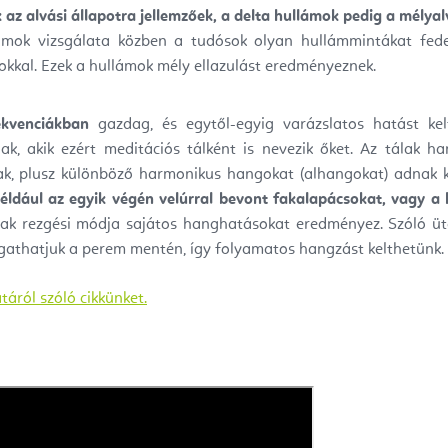
az alvási állapotra jellemzőek, a
delta hullámok pedig a mélyalv
lámok vizsgálata közben a tudósok olyan hullámmintákat fed
mokkal. Ezek a hullámok mély ellazulást eredményeznek.
ekvenciákban
gazdag, és egytől-egyig varázslatos hatást ke
k, akik ezért meditációs tálként is nevezik őket. Az tálak h
nak, plusz különböző harmonikus hangokat (alhangokat) adnak 
ldául az egyik végén velúrral bevont fakalapácsokat, vagy a 
lak rezgési módja sajátos hanghatásokat eredményez. Szóló üt
gathatjuk a perem mentén, így folyamatos hangzást kelthetünk.
táról szóló cikkünket.