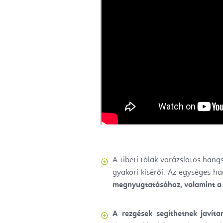
A tibeti tálak varázslatos hang
gyakori kísérői. Az egységes h
megnyugtatásához, valamint a te
A rezgések segíthetnek javítan