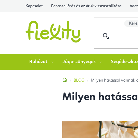
Ugrás
Kapcsolat
Panaszeljárás és az áruk visszaszállítása
Adat
a
fő
tartalomhoz
Ruházat
Jógaszőnyegek
Segédeszkö
Kezdőlap
BLOG
Milyen hatással vannak a
Milyen hatássa