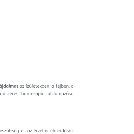
fájdalmat
az ízületekben, a fejben, a
rendszeres hanterápia alklamazása
 feszültség és az érzelmi elakadások