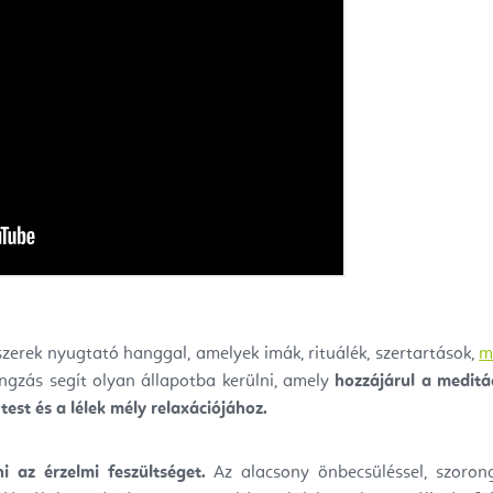
szerek nyugtató hanggal, amelyek imák, rituálék, szertartások,
m
angzás segít olyan állapotba kerülni, amely
hozzájárul a meditá
st és a lélek mély relaxációjához.
i az érzelmi feszültséget.
Az alacsony önbecsüléssel, szorong