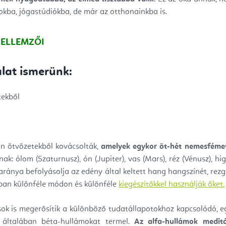
kba, jógastúdiókba, de már az otthonainkba is.
JELLEMZŐI
álat ismerünk:
ekből
n ötvözetekből kovácsolták,
amelyek egykor öt-hét nemesfémet
ak: ólom (Szaturnusz), ón (Jupiter), vas (Mars), réz (Vénusz), hi
ránya befolyásolja az edény által keltett hang hangszínét, rezg
ában különféle módon és különféle
kiegészítőkkel használják őket.
ások is megerősítik a különböző tudatállapotokhoz kapcsolódó, 
általában béta-hullámokat termel.
Az alfa-hullámok medit