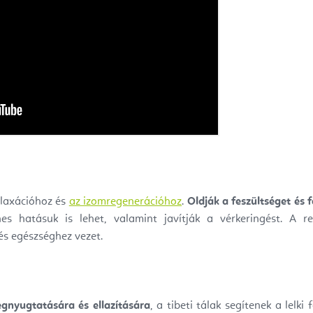
elaxációhoz és
az izomregenerációhoz
.
Oldják a feszültséget és 
nes hatásuk is lehet, valamint javítják a vérkeringést. A 
és egészséghez vezet.
gnyugtatására és ellazítására
, a tibeti tálak segítenek a lelki