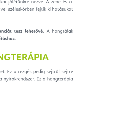
kai jólétünkre nézve. A zene és a
ivel széleskörben fejtik ki hatásukat
nciát tesz lehetővé.
A hangtálak
ításhoz.
NGTERÁPIA
. Ez a rezgés pedig sejtről sejtre
a nyirokrendszer. Ez a hangterápia