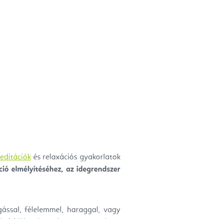
editációk
és relaxációs gyakorlatok
ció elmélyítéséhez, az idegrendszer
ással, félelemmel, haraggal, vagy