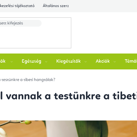
kezelési tájékoztató
Általános szerződési feltételek
Ellenőrizze a rende
zök
Egészség
Kiegészítők
Akciók
Témá
 testünkre a tibeti hangtálak?
l vannak a testünkre a tibe