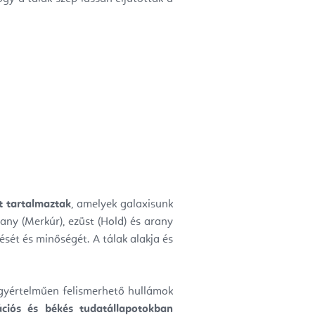
 tartalmaztak
, amelyek galaxisunk
gany (Merkúr), ezüst (Hold) és arany
ését és minőségét. A tálak alakja és
egyértelműen felismerhető hullámok
ációs és békés tudatállapotokban