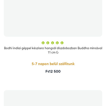
A
termék
átlagos
Bodhi indiai géppel készített hangtál díszdobozban Buddha mintával
értékelése
11 cm G
5-
ből
5,0
csillag.
5-7 napon belül szállítunk
Ft12 500