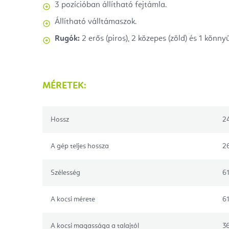
3 pozícióban állítható fejtámla.
Állítható válltámaszok.
Rugók:
2 erős (piros), 2 közepes (zöld) és 1 könnyű
MÉRETEK:
Hossz
2
A gép teljes hossza
2
Szélesség
6
A kocsi mérete
61
A kocsi magassága a talajtól
3