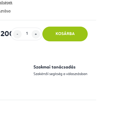
hetőségek
sztása
 200
-tól
KOSÁRBA
Szakmai tanácsadás
Szakértői segítség a választásban