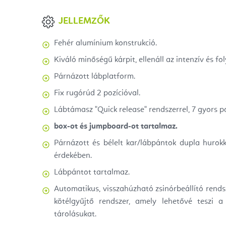
JELLEMZŐK
Fehér alumínium konstrukció.
Kiváló minőségű kárpit, ellenáll az intenzív és f
Párnázott lábplatform.
Fix rugórúd 2 pozícióval.
Lábtámasz "Quick release" rendszerrel, 7 gyors po
box-ot és jumpboard-ot tartalmaz.
Párnázott és bélelt kar/lábpántok dupla hurokk
érdekében.
Lábpántot tartalmaz.
Automatikus, visszahúzható zsinórbeállító rend
kötélgyűjtő rendszer, amely lehetővé teszi a
tárolásukat.