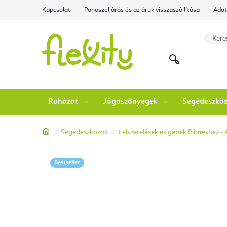
Ugrás
Kapcsolat
Panaszeljárás és az áruk visszaszállítása
Adat
a
fő
tartalomhoz
Ruházat
Jógaszőnyegek
Segédeszkö
Kezdőlap
Segédeszközök
Felszerelések és gépek Pilateshez -
Bestseller