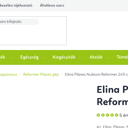
kezelési tájékoztató
Általános szerződési feltételek
Ellenőrizze a rende
zök
Egészség
Kiegészítők
Akciók
Témá
 Apparatus
Reformer Pilates gép
Elina Pilates Nubium Reformer 249 
Elina 
Refor
A
5 ér
ter
átla
érté
Az Elina Pilates 
5-