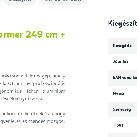
Kiegészí
former 249 cm +
Kategória
Jótállás
unkcionális Pilates gép, amely
EAN vonalk
ik. Otthoni és professzionális
rgonomikus fehér alumínium
Hossz
ési élményt biztosít.
Szélesség
 poliuretán keréknek és a nagy
gyenletes és csendes mozgást
Típus