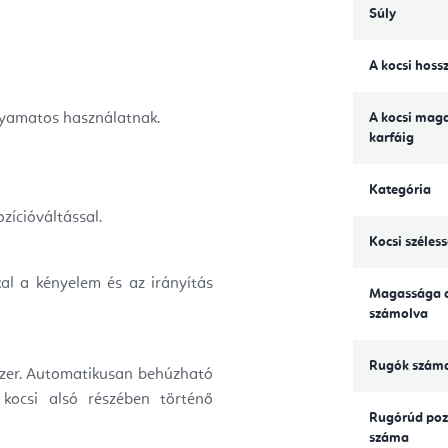
Súly
A kocsi hoss
olyamatos használatnak.
A kocsi mag
karfáig
Kategória
zícióváltással.
Kocsi széles
al a kényelem és az irányítás
Magassága a
számolva
Rugók szám
szer. Automatikusan behúzható
 kocsi alsó részében történő
Rugórúd poz
száma