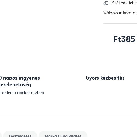
Szállítási le
Változat kivála
Ft385
Egységár:
0 napos ingyenes
Gyors kézbesítés
serelehetőség
rtetlen termék esetében
Beszélgetés
Márka
Elina Pilates