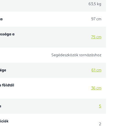
63,5 kg
za
97 cm
assága a
75 cm
Segédeszközök tornázáshoz
sége
61 cm
 földtől
36 cm
a
5
íciók
2