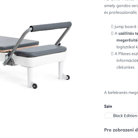
ből
amely gondos terv
5,0
csill
és professzionális
jump board 
A
szállítás t
megerősítés
logisztikai
A Pilates es
információk
cikkünket.
A befektetés megt
Szín