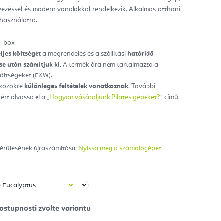
ezéssel és modern vonalakkal rendelkezik. Alkalmas otthoni
ag.
 használatra.
+ box
eljes költségét
a megrendelés és a szállítási
határidő
e után számítjuk ki.
A termék ára nem tartalmazza a
 költségeket (EXW).
zközökre
különleges feltételek vonatkoznak
. További
ért olvassa el a „
Hogyan vásároljunk Pilates gépeket?
” című
érülésének újraszámítása:
Nyissa meg a számológépet