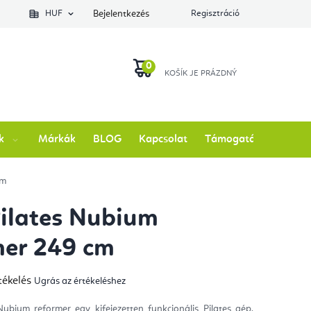
lés állapotát
HUF
Bejelentkezés
Regisztráció
KOSÁR
k
Márkák
BLOG
Kapcsolat
Támogatás
cm
Pilates Nubium
mer 249 cm
tékelés
Ugrás az értékeléshez
mék
gos
kelése
Nubium reformer egy kifejezetten funkcionális Pilates gép,