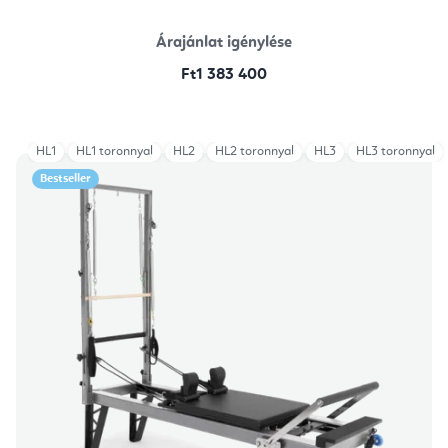
Árajánlat igénylése
Ft1 383 400
HL1
HL1 toronnyal
HL2
HL2 toronnyal
HL3
HL3 toronnyal
Bestseller