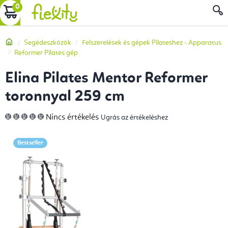
Ugrás
KOSÁR
a
fő
Kezdőlap
Segédeszközök
Felszerelések és gépek Pilateshez - Apparatus
tartalomhoz
Reformer Pilates gép
Elina Pilates Mentor Reformer
toronnyal 259 cm
A
Nincs értékelés
Ugrás az értékeléshez
termék
átlagos
értékelése
5-
Bestseller
ből
0,0
csillag.