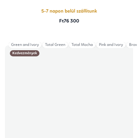
5-7 napon belül szállítunk
Ft76 300
Green and Ivory
Total Green
Total Mocha
Pink and Ivory
Brow
Kedvezmények