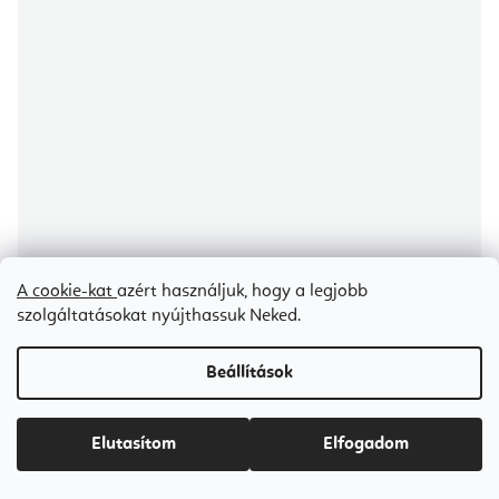
A cookie-kat
azért használjuk, hogy a legjobb
szolgáltatásokat nyújthassuk Neked.
Elina Pilates Master Instructor Physio Reformer 242 cm
Beállítások
Árajánlat igénylése
Elutasítom
Elfogadom
Ft2 224 800-tól