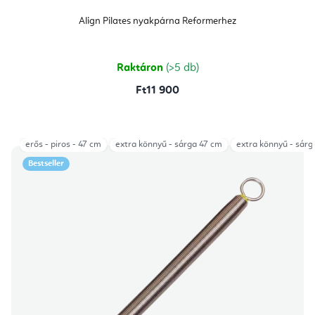
Align Pilates nyakpárna Reformerhez
Raktáron
(>5 db)
Ft11 900
erős - piros - 47 cm
extra könnyű - sárga 47 cm
extra könnyű - sárg
Bestseller