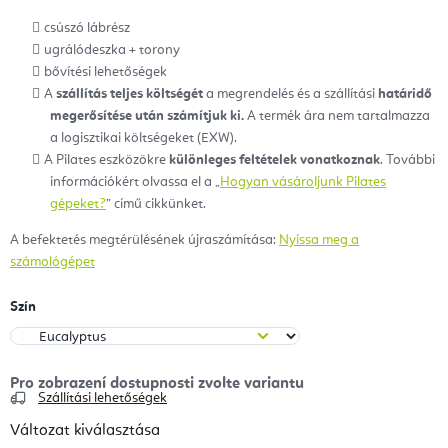
csúszó lábrész
ugrálódeszka + torony
bővítési lehetőségek
A
szállítás teljes költségét
a megrendelés és a szállítási
határidő
megerősítése után számítjuk ki.
A termék ára nem tartalmazza
a logisztikai költségeket (EXW).
A Pilates eszközökre
különleges feltételek vonatkoznak
. További
információkért olvassa el a „
Hogyan vásároljunk Pilates
gépeket?
” című cikkünket.
A befektetés megtérülésének újraszámítása:
Nyissa meg a
számológépet
Szín
Szállítási lehetőségek
Változat kiválasztása