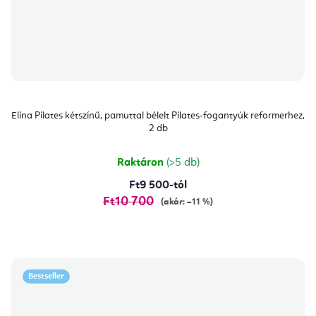
Elina Pilates kétszínű, pamuttal bélelt Pilates-fogantyúk reformerhez,
2 db
Raktáron
(>5 db)
Ft9 500-tól
Ft10 700
(akár: –11 %)
Bestseller